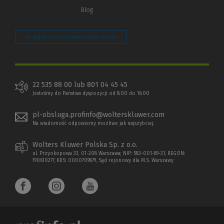
Blog
Zarządzaj preferencjami plików cookie
22 535 88 00 lub 801 04 45 45
Jesteśmy do Państwa dyspozycji od 8:00 do 16:00
pl-obsluga.profinfo@wolterskluwer.com
Na wiadomość odpowiemy możliwe jak najszybciej.
Wolters Kluwer Polska Sp. z o.o.
ul. Przyokopowa 33, 01-208 Warszawa; NIP: 583-001-89-31, REGON:
190610277, KRS: 0000709879, Sąd rejonowy dla M.S. Warszawy