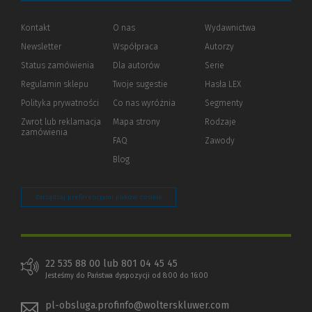
Kontakt
O nas
Wydawnictwa
Newsletter
Współpraca
Autorzy
Status zamówienia
Dla autorów
(Nowe
(Link
Serie
okno)
do
Regulamin sklepu
Twoje sugestie
Hasła LEX
innej
strony)
Polityka prywatności
(Nowe
(Link
Co nas wyróżnia
Segmenty
okno)
do
Zwrot lub reklamacja
Mapa strony
Rodzaje
innej
zamówienia
strony)
FAQ
Zawody
Blog
Zarządzaj preferencjami plików cookie
22 535 88 00 lub 801 04 45 45
Jesteśmy do Państwa dyspozycji od 8:00 do 16:00
pl-obsluga.profinfo@wolterskluwer.com