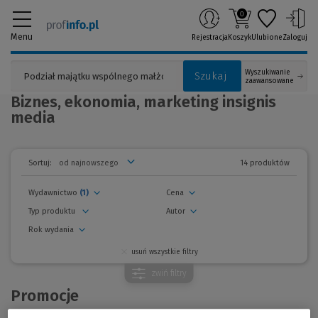
0
Menu
Rejestracja
Koszyk
Ulubione
Zaloguj
Wyszukiwanie
Szukaj
zaawansowane
Biznes, ekonomia, marketing insignis
media
14 produktów
Sortuj:
Wydawnictwo
(1)
Cena
Typ produktu
Autor
Rok wydania
usuń wszystkie filtry
zwiń
filtry
Promocje
Promocja!