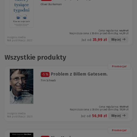
Oliver Burkeman
Cena regularna:
44,99 zł
Najniższa cena z 30 dni przed obniżką:
44,99 zł
insignis media
35,99 zł
Więcej
Już od:
Rok publikacji: 2022
Wszystkie produkty
Promocja!
Problem z Billem Gatesem.
-5 %
Tim Schwab
Cena regularna:
59,99 zł
Najniższa cena z 30 dni przed obniżką:
59,99 zł
insignis media
56,98 zł
Więcej
Już od:
Rok publikacji: 2025
Promocja!