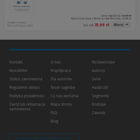
Cena regularna:
44,99 zł
Najniższa cena z 30 dni przed obniżką:
44,99 zł
insignis media
35,99 zł
Więcej
Już od:
Rok publikacji: 2022
Kontakt
O nas
Wydawnictwa
Newsletter
Współpraca
Autorzy
Status zamówienia
Dla autorów
(Nowe
(Link
Serie
okno)
do
Regulamin sklepu
Twoje sugestie
Hasła LEX
innej
strony)
Polityka prywatności
(Nowe
(Link
Co nas wyróżnia
Segmenty
okno)
do
Zwrot lub reklamacja
Mapa strony
Rodzaje
innej
zamówienia
strony)
FAQ
Zawody
Blog
Zarządzaj preferencjami plików cookie