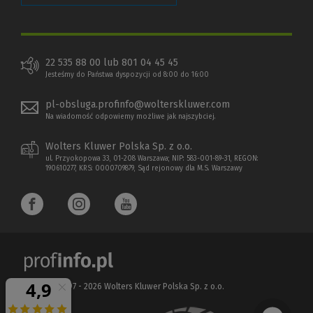
22 535 88 00 lub 801 04 45 45
Jesteśmy do Państwa dyspozycji od 8:00 do 16:00
pl-obsluga.profinfo@wolterskluwer.com
Na wiadomość odpowiemy możliwe jak najszybciej.
Wolters Kluwer Polska Sp. z o.o.
ul. Przyokopowa 33, 01-208 Warszawa; NIP: 583-001-89-31, REGON:
190610277, KRS: 0000709879, Sąd rejonowy dla M.S. Warszawy
Copyright 1997 - 2026 Wolters Kluwer Polska Sp. z o.o.