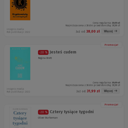
Cena regularna:
39,99 zł
Najniższa cena z 30 dni przed obniżką:
39,99 zł
insignis media
38,00 zł
Więcej
Już od:
Rok publikacji: 2022
Promocja!
Jesteś cudem
-20 %
Regina Brett
Cena regularna:
39,99 zł
Najniższa cena z 30 dni przed obniżką:
39,99 zł
insignis media
31,99 zł
Więcej
Już od:
Rok publikacji: 2022
Promocja!
Cztery tysiące tygodni
-20 %
Oliver Burkeman