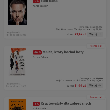
Elon Musk
-5 %
Walter Isaacson
Cena regularna:
74,99 zł
Najniższa cena z 30 dni przed obniżką:
74,99 zł
insignis media
71,24 zł
Więcej
Już od:
Rok publikacji: 2023
Promocja!
Mnich, który kochał koty
-20 %
Corrado Debiasi
Cena regularna:
39,99 zł
Najniższa cena z 30 dni przed obniżką:
39,99 zł
insignis media
31,99 zł
Więcej
Już od:
Rok publikacji: 2022
Promocja!
Kryptowaluty dla zabieganych
-5 %
Michał Zajda