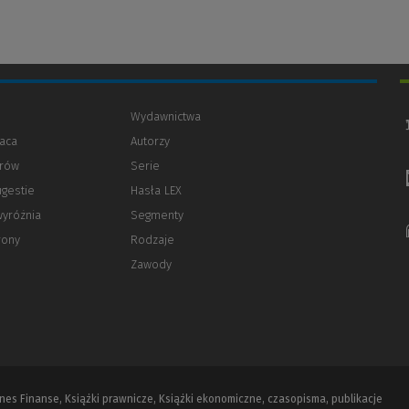
Wydawnictwa
aca
Autorzy
orów
(Nowe
(Link
Serie
okno)
do
ugestie
Hasła LEX
innej
strony)
wyróżnia
Segmenty
rony
Rodzaje
Zawody
iznes Finanse, Książki prawnicze, Książki ekonomiczne, czasopisma, publikacje