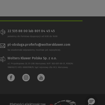
22 535 88 00 lub 801 04 45 45
Jesteśmy do Państwa dyspozycji od 8:00 do 16:00
pl-obsluga.profinfo@wolterskluwer.com
Na wiadomość odpowiemy możliwe jak najszybciej.
Wolters Kluwer Polska Sp. z o.o.
ul. Przyokopowa 33, 01-208 Warszawa; NIP: 583-001-89-31, REGON:
190610277, KRS: 0000709879, Sąd rejonowy dla M.S. Warszawy
Płatności elektroniczne