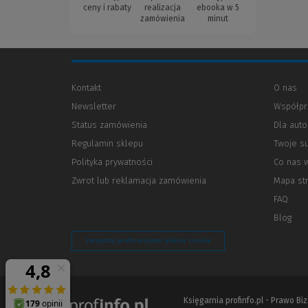
ceny i rabaty
realizacja
ebooka w 5
zamówienia
minut
Kontakt
O nas
Newsletter
Współpr
Status zamówienia
Dla aut
Regulamin sklepu
Twoje s
Polityka prywatności
(Nowe
(Link
Co nas 
okno)
do
Zwrot lub reklamacja zamówienia
Mapa st
innej
strony)
FAQ
Blog
Zarządzaj preferencjami plików cookie
Księgarnia profinfo.pl - Prawo B