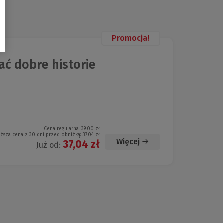
Promocja!
ać dobre historie
Cena regularna:
39,00 zł
iższa cena z 30 dni przed obniżką:
37,04 zł
Więcej
37,04 zł
Już od: