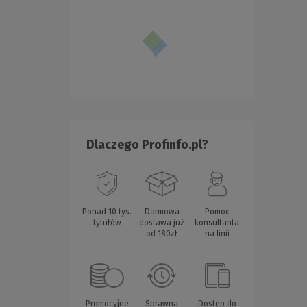
Dlaczego Profinfo.pl?
Ponad 10 tys.
Darmowa
Pomoc
tytułów
dostawa już
konsultanta
od 180zł
na linii
Promocyjne
Sprawna
Dostęp do