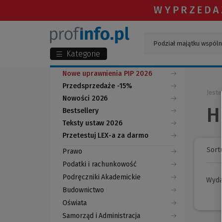
Kategorie
Nowe uprawnienia PIP 2026
Przedsprzedaże -15%
Jeste
Nowości 2026
H
Bestsellery
Teksty ustaw 2026
Przetestuj LEX-a za darmo
(Nowe
(Link
okno)
do
Sortu
Prawo
innej
strony)
Podatki i rachunkowość
Podręczniki Akademickie
Wyd
Budownictwo
Oświata
Samorząd i Administracja