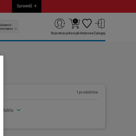
0
ukiwanie
ansowane
Rejestracja
Koszyk
Ulubione
Zaloguj
1 produktów
roduktu