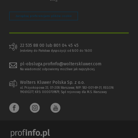
Zarządzaj preferencjami plików cookie
22 535 88 00 lub 801 04 45 45
Jesteśmy do Państwa dyspozycji od 8:00 do 16:00
pl-obsluga.profinfo@wolterskluwer.com
Na wiadomość odpowiemy możliwe jak najszybciej.
Wolters Kluwer Polska Sp. z o.o.
ul. Przyokopowa 33, 01-208 Warszawa; NIP: 583-001-89-31, REGON:
190610277, KRS: 0000709879, Sąd rejonowy dla M.S. Warszawy