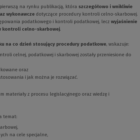
pierwszą na rynku publikacją, która
szczegółowo i wnikliwie
oraz wykonawcze
dotyczące procedury kontroli celno-skarbowej.
ępowania podatkowego i kontroli podatkowej, lecz
wyjaśnienie
 kontroli celno-skarbowej
.
eku na co dzień stosujący procedury podatkowe
, wskazuje:
roli celnej, podatkowej i skarbowej zostały przeniesione do
fikowane oraz
stosowania i jak można je rozwiązać.
 materiały z procesu legislacyjnego oraz wiedzę i
a temat:
arbowej,
ch na cele specjalne,