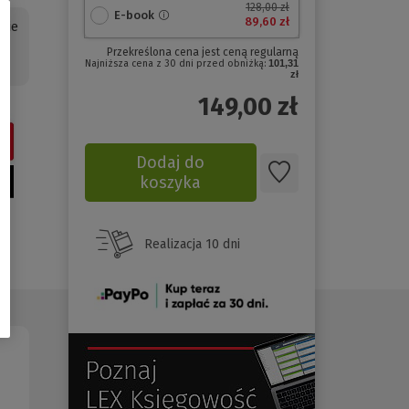
128,00 zł
E-book
89,60 zł
kie
Przekreślona cena jest ceną regularną
Najniższa cena z 30 dni przed obniżką:
101,31
zł
149,00
zł
Dodaj do
koszyka
Realizacja 10 dni
(Nowe
okno)
(Nowe
(Link
okno)
do
innej
strony)