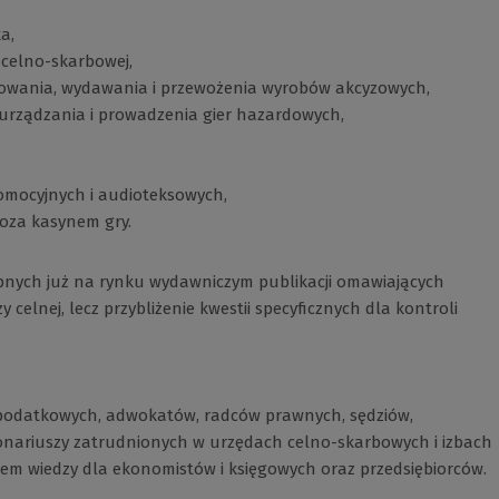
a,
 celno-skarbowej,
owania, wydawania i przewożenia wyrobów akcyzowych,
urządzania i prowadzenia gier hazardowych,
promocyjnych i audioteksowych,
poza kasynem gry.
pnych już na rynku wydawniczym publikacji omawiających
 celnej, lecz przybliżenie kwestii specyficznych dla kontroli
 podatkowych, adwokatów, radców prawnych, sędziów,
onariuszy zatrudnionych w urzędach celno-skarbowych i izbach
łem wiedzy dla ekonomistów i księgowych oraz przedsiębiorców.