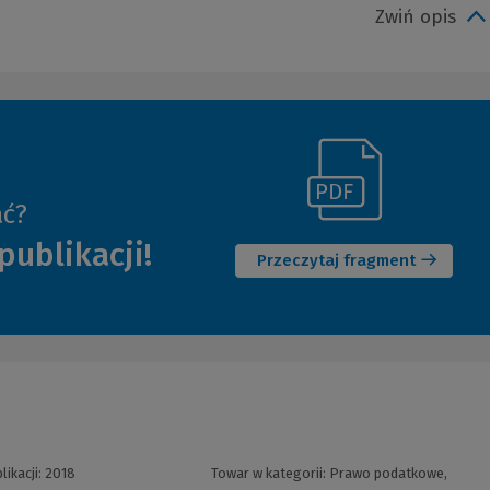
Zwiń opis
(Link
ać?
(Nowe
do
publikacji!
okno)
innej
Przeczytaj fragment
strony)
likacji:
2018
Towar w kategorii:
Prawo podatkowe,