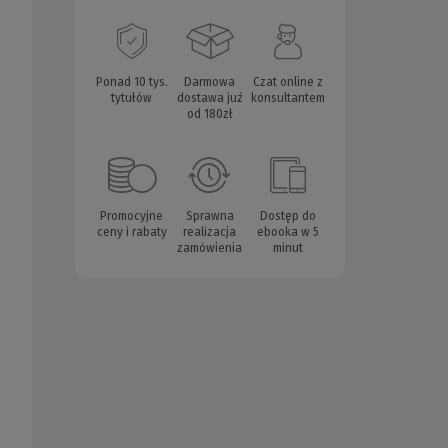
Ponad 10 tys.
Darmowa
Czat online z
tytułów
dostawa już
konsultantem
od 180zł
Promocyjne
Sprawna
Dostęp do
ceny i rabaty
realizacja
ebooka w 5
zamówienia
minut