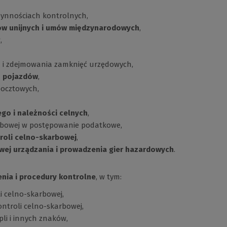
zynnościach kontrolnych,
ów unijnych i umów międzynarodowych
,
,
i zdejmowania zamknięć urzędowych,
u pojazdów
,
pocztowych,
go i należności celnych
,
karbowej w postępowanie podatkowe,
roli celno-skarbowej
,
wej urządzania i prowadzenia gier hazardowych
.
enia i procedury kontrolne
, w tym:
 celno-skarbowej,
ntroli celno-skarbowej,
li i innych znaków,