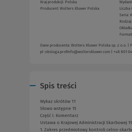
Kraj produkcji: Polska
Wydani
Producent:
Wolters Kluwer Polska
Liczba 
Seria:
Rodzaj
Okładk
Format
Dane producenta: Wolters Kluwer Polska sp. z o.o. |
pl-obsluga.profinfo@wolterskluwer.com
|
+48 801 04
Spis treści
Wykaz skrótów 11
Słowo wstępne 15
Część I. Komentarz
Ustawa o Krajowej Administracji Skarbowej 1
1. Zakres przedmiotowy kontroli celno-skarb