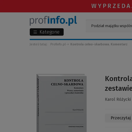
Kategorie
Jesteś tutaj:
Profinfo.pl
Kontrola celno-skarbowa. Komentarz
(Link
Kontrol
do
zestawie
innej
strony)
Karol Różycki
Przeczytaj