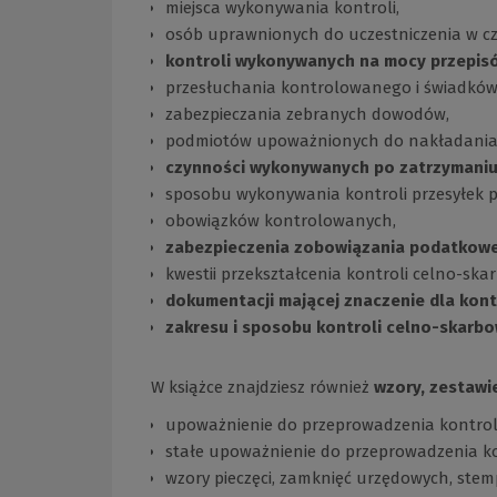
miejsca wykonywania kontroli,
osób uprawnionych do uczestniczenia w c
kontroli wykonywanych na mocy przepis
przesłuchania kontrolowanego i świadków
zabezpieczania zebranych dowodów,
podmiotów upoważnionych do nakładania 
czynności wykonywanych po zatrzymani
sposobu wykonywania kontroli przesyłek 
obowiązków kontrolowanych,
zabezpieczenia zobowiązania podatkowe
kwestii przekształcenia kontroli celno-s
dokumentacji mającej znaczenie dla kont
zakresu i sposobu kontroli celno-skarbo
W książce znajdziesz również
wzory, zestawi
upoważnienie do przeprowadzenia kontroli
stałe upoważnienie do przeprowadzenia ko
wzory pieczęci, zamknięć urzędowych, stemp