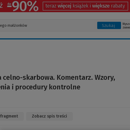
Wysz
Szukaj
zaaw
a celno-skarbowa. Komentarz. Wzory,
nia i procedury kontrolne
 fragment
(Link
Zobacz spis treści
do
innej
strony)