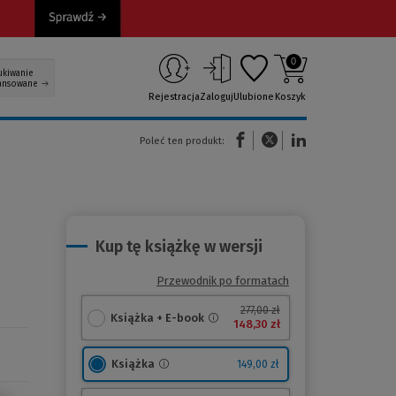
0
ukiwanie
ansowane
Rejestracja
Zaloguj
Ulubione
Koszyk
(Nowe okno)
(Link do innej strony)
(Link do innej strony)
Poleć ten produkt:
Kup tę książkę w wersji
Przewodnik po formatach
277,00 zł
Książka + E-book
148,30 zł
Książka
149,00 zł