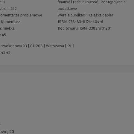
e:
1
finanse i rachunkowość
,
Postępowanie
stron:
252
podatkowe
Komentarze problemowe
Wersja publikacji:
Książka papier
:
Komentarz
ISBN:
978-83-8124-404-6
a:
miękka
Kod towaru:
KAM-3382 W01Z01
:
A5
 Przyokopowa 33 | 01-208 | Warszawa | PL |
 45 45
9
owej 20