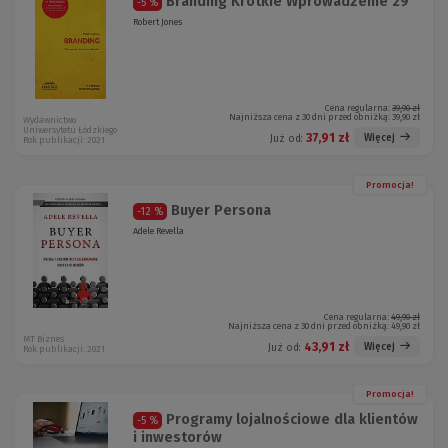
Branding Krótkie Wprowadzenie 29
-5 %
Robert Jones
Cena regularna:
39,90 zł
Najniższa cena z 30 dni przed obniżką:
39,90 zł
Wydawnictwo
Uniwersytetu Łódzkiego
37,91 zł
Więcej
Już od:
Rok publikacji: 2021
Promocja!
Buyer Persona
-12 %
Adele Revella
Cena regularna:
49,90 zł
Najniższa cena z 30 dni przed obniżką:
49,90 zł
MT Biznes
43,91 zł
Więcej
Już od:
Rok publikacji: 2021
Promocja!
Programy lojalnościowe dla klientów
-5 %
i inwestorów