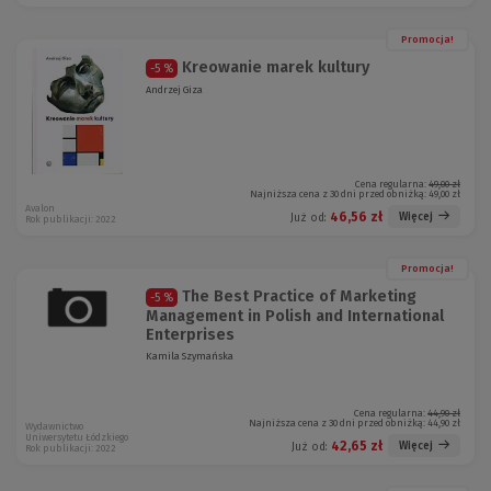
Promocja!
Kreowanie marek kultury
-5 %
Andrzej Giza
Cena regularna:
49,00 zł
Najniższa cena z 30 dni przed obniżką:
49,00 zł
Avalon
46,56 zł
Więcej
Już od:
Rok publikacji: 2022
Promocja!
The Best Practice of Marketing
-5 %
Management in Polish and International
Enterprises
Kamila Szymańska
Cena regularna:
44,90 zł
Najniższa cena z 30 dni przed obniżką:
44,90 zł
Wydawnictwo
Uniwersytetu Łódzkiego
42,65 zł
Więcej
Już od:
Rok publikacji: 2022