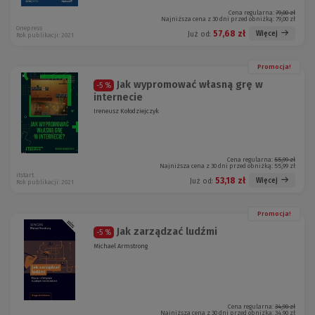
Cena regularna:
79,00 zł
Najniższa cena z 30 dni przed obniżką:
79,00 zł
Onepress
57,68 zł
Więcej
Już od:
Rok publikacji: 2021
Promocja!
Jak wypromować własną grę w
-5 %
internecie
Ireneusz Kołodziejczyk
Cena regularna:
55,99 zł
Najniższa cena z 30 dni przed obniżką:
55,99 zł
itstart
53,18 zł
Więcej
Już od:
Rok publikacji: 2021
Promocja!
Jak zarządzać ludźmi
-5 %
Michael Armstrong
Cena regularna:
34,90 zł
Najniższa cena z 30 dni przed obniżką:
34,90 zł