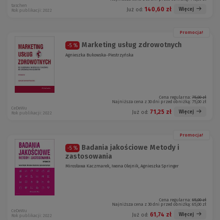
taschen
140,60 zł
Więcej
Już od:
Rok publikacji: 2022
Promocja!
Marketing usług zdrowotnych
-5 %
Agnieszka Bukowska-Piestrzyńska
Cena regularna:
75,00 zł
Najniższa cena z 30 dni przed obniżką:
75,00 zł
CeDeWu
71,25 zł
Więcej
Już od:
Rok publikacji: 2022
Promocja!
Badania jakościowe Metody i
-5 %
zastosowania
Mirosława Kaczmarek, Iwona Olejnik, Agnieszka Springer
Cena regularna:
65,00 zł
Najniższa cena z 30 dni przed obniżką:
65,00 zł
CeDeWu
61,74 zł
Więcej
Już od:
Rok publikacji: 2022