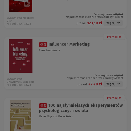
Cena regularna:
130,00 zł
Najniższa cena z 30 dni przed obniżką:
130,00 zł
Wydawnictwo Naukowe
UMK
123,50 zł
Więcej
Już od:
Rok publikacji: 2022
Promocja!
Influencer Marketing
-5 %
Anna Łaszkiewicz
Cena regularna:
49,90 zł
Najniższa cena z 30 dni przed obniżką:
49,90 zł
Wydawnictwo
Uniwersytetu Łódzkiego
47,40 zł
Więcej
Już od:
Rok publikacji: 2022
Promocja!
100 najsłynniejszych eksperymentów
-5 %
psychologicznych świata
Marek Migalski, Maciej Bożek