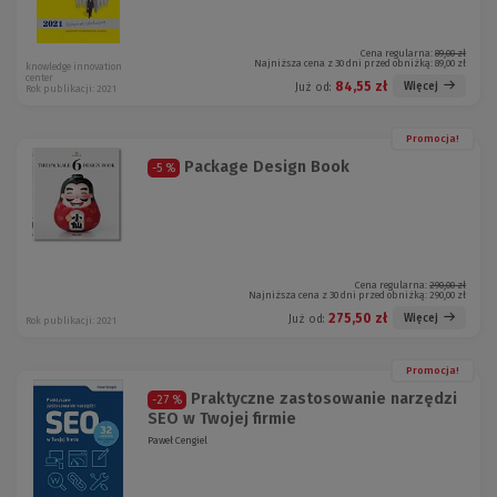
Cena regularna:
89,00 zł
Najniższa cena z 30 dni przed obniżką:
89,00 zł
knowledge innovation
center
84,55 zł
Więcej
Już od:
Rok publikacji: 2021
Promocja!
Package Design Book
-5 %
Cena regularna:
290,00 zł
Najniższa cena z 30 dni przed obniżką:
290,00 zł
275,50 zł
Więcej
Już od:
Rok publikacji: 2021
Promocja!
Praktyczne zastosowanie narzędzi
-27 %
SEO w Twojej firmie
Paweł Cengiel