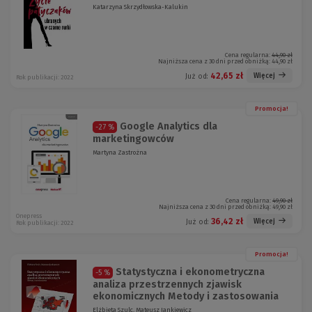
Katarzyna Skrzydłowska-Kalukin
Cena regularna:
44,90 zł
Najniższa cena z 30 dni przed obniżką:
44,90 zł
42,65 zł
Więcej
Już od:
Rok publikacji: 2022
Promocja!
Google Analytics dla
-27 %
marketingowców
Martyna Zastrożna
Cena regularna:
49,90 zł
Najniższa cena z 30 dni przed obniżką:
49,90 zł
Onepress
36,42 zł
Więcej
Już od:
Rok publikacji: 2022
Promocja!
Statystyczna i ekonometryczna
-5 %
analiza przestrzennych zjawisk
ekonomicznych Metody i zastosowania
Elżbieta Szulc, Mateusz Jankiewicz