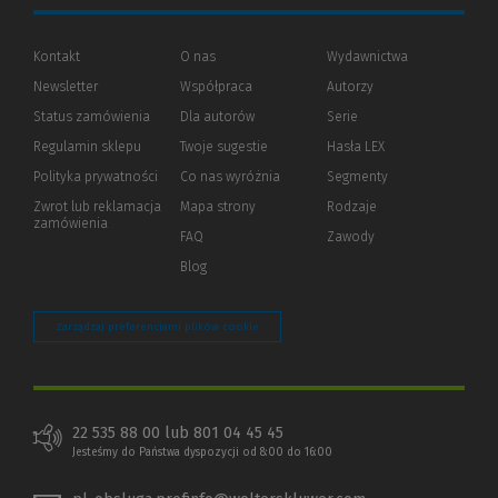
Kontakt
O nas
Wydawnictwa
Newsletter
Współpraca
Autorzy
Status zamówienia
Dla autorów
(Nowe
(Link
Serie
okno)
do
Regulamin sklepu
Twoje sugestie
Hasła LEX
innej
strony)
Polityka prywatności
(Nowe
(Link
Co nas wyróżnia
Segmenty
okno)
do
Zwrot lub reklamacja
Mapa strony
Rodzaje
innej
zamówienia
strony)
FAQ
Zawody
Blog
Zarządzaj preferencjami plików cookie
22 535 88 00 lub 801 04 45 45
Jesteśmy do Państwa dyspozycji od 8:00 do 16:00