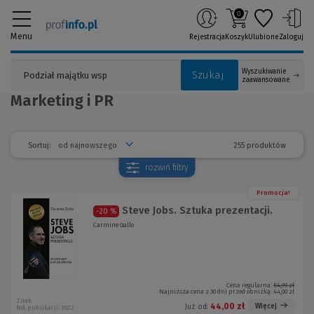
0
Menu
Rejestracja
Koszyk
Ulubione
Zaloguj
Wyszukiwanie
Szukaj
zaawansowane
Marketing i PR
255 produktów
Sortuj:
rozwiń
filtry
Promocja!
Steve Jobs. Sztuka prezentacji.
-20 %
Carmine Gallo
Cena regularna:
54,99 zł
Najniższa cena z 30 dni przed obniżką:
44,00 zł
Znak
44,00 zł
Więcej
Już od:
Rok publikacji: 2022