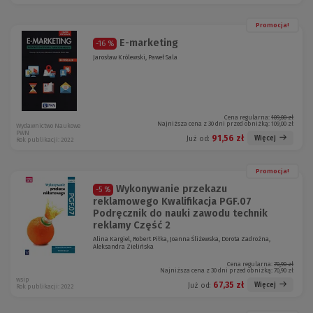
Promocja!
E-marketing
-16 %
Jarosław Królewski, Paweł Sala
Cena regularna:
109,00 zł
Najniższa cena z 30 dni przed obniżką:
109,00 zł
Wydawnictwo Naukowe
PWN
91,56 zł
Więcej
Już od:
Rok publikacji: 2022
Promocja!
Wykonywanie przekazu
-5 %
reklamowego Kwalifikacja PGF.07
Podręcznik do nauki zawodu technik
reklamy Część 2
Alina Kargiel, Robert Piłka, Joanna Śliżewska, Dorota Zadrożna,
Aleksandra Zielińska
Cena regularna:
70,90 zł
Najniższa cena z 30 dni przed obniżką:
70,90 zł
wsip
67,35 zł
Więcej
Już od:
Rok publikacji: 2022