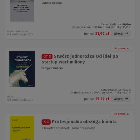
Danuta Dziawgo
Cena regularna:
33,60 zł
Najniższa cena z 30 dni przed obniżką:
33,60 zł
Adam Marszałek
31,92 zł
Więcej
Już od:
Rok publikacji: 2021
Promocja!
Stwórz jednorożca Od idei po
-27 %
startup wart miliony
Grzegorz Kubera
Cena regularna:
49,00 zł
Najniższa cena z 30 dni przed obniżką:
49,00 zł
Helion
35,77 zł
Więcej
Już od:
Rok publikacji: 2021
Promocja!
Profesjonalna obsługa klienta
-5 %
K.Mirosław Szpakowski, Iwona Szpakowska