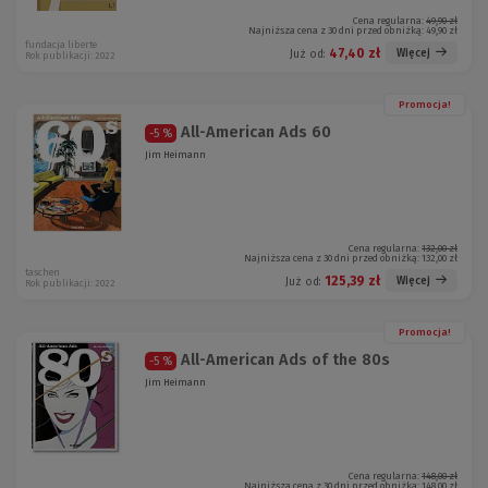
Cena regularna:
49,90 zł
Najniższa cena z 30 dni przed obniżką:
49,90 zł
fundacja liberte
47,40 zł
Więcej
Już od:
Rok publikacji: 2022
Promocja!
All-American Ads 60
-5 %
Jim Heimann
Cena regularna:
132,00 zł
Najniższa cena z 30 dni przed obniżką:
132,00 zł
taschen
125,39 zł
Więcej
Już od:
Rok publikacji: 2022
Promocja!
All-American Ads of the 80s
-5 %
Jim Heimann
Cena regularna:
148,00 zł
Najniższa cena z 30 dni przed obniżką:
148,00 zł