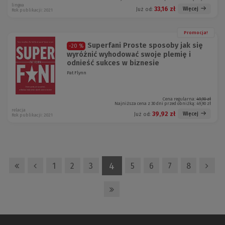
lingea
33,16 zł
Więcej
Już od:
Rok publikacji: 2021
Promocja!
Superfani Proste sposoby jak się
-20 %
wyróżnić wyhodować swoje plemię i
odnieść sukces w biznesie
Pat Flynn
Cena regularna:
49,90 zł
Najniższa cena z 30 dni przed obniżką:
49,90 zł
relacja
39,92 zł
Więcej
Już od:
Rok publikacji: 2021
4
1
2
3
5
6
7
8