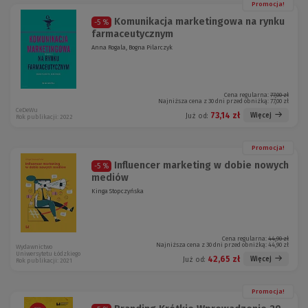
Promocja!
Komunikacja marketingowa na rynku
-5 %
farmaceutycznym
Anna Rogala, Bogna Pilarczyk
Cena regularna:
77,00 zł
Najniższa cena z 30 dni przed obniżką:
77,00 zł
CeDeWu
73,14 zł
Więcej
Już od:
Rok publikacji: 2022
Promocja!
Influencer marketing w dobie nowych
-5 %
mediów
Kinga Stopczyńska
Cena regularna:
44,90 zł
Najniższa cena z 30 dni przed obniżką:
44,90 zł
Wydawnictwo
Uniwersytetu Łódzkiego
42,65 zł
Więcej
Już od:
Rok publikacji: 2021
Promocja!