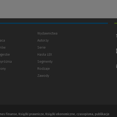
Wydawnictwa
aca
Autorzy
orów
(Nowe
(Link
Serie
okno)
do
ugestie
Hasła LEX
innej
strony)
wyróżnia
Segmenty
rony
Rodzaje
Zawody
iznes Finanse, Książki prawnicze, Książki ekonomiczne, czasopisma, publikacje