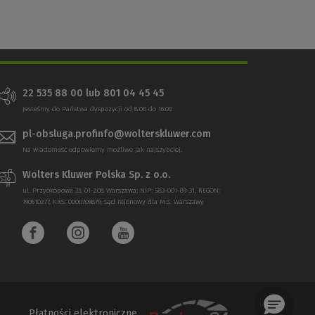
22 535 88 00 lub 801 04 45 45
Jesteśmy do Państwa dyspozycji od 8:00 do 16:00
pl-obsluga.profinfo@wolterskluwer.com
Na wiadomość odpowiemy możliwe jak najszybciej.
Wolters Kluwer Polska Sp. z o.o.
ul. Przyokopowa 33, 01-208 Warszawa; NIP: 583-001-89-31, REGON:
190610277, KRS: 0000709879, Sąd rejonowy dla M.S. Warszawy
Płatności elektroniczne