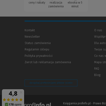
ceny i rabaty
realizacja
ebooka w 5
zamówienia
minut
Kontakt
O nas
Newsletter
Współpr
Status zamówienia
Dla aut
Regulamin sklepu
Twoje s
Polityka prywatności
(Nowe
(Link
Co nas 
okno)
do
Zwrot lub reklamacja zamówienia
Mapa st
innej
strony)
FAQ
Blog
Zarządzaj preferencjami plików cookie
Księgarnia profinfo.pl - Prawo B