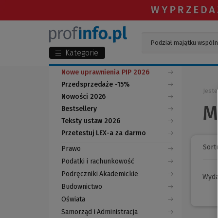
Kategorie
Nowe uprawnienia PIP 2026
Przedsprzedaże -15%
Jeste
Nowości 2026
M
Bestsellery
Teksty ustaw 2026
Przetestuj LEX-a za darmo
(Nowe
(Link
okno)
do
Sortu
Prawo
innej
strony)
Podatki i rachunkowość
Podręczniki Akademickie
Wyd
Budownictwo
Oświata
Samorząd i Administracja