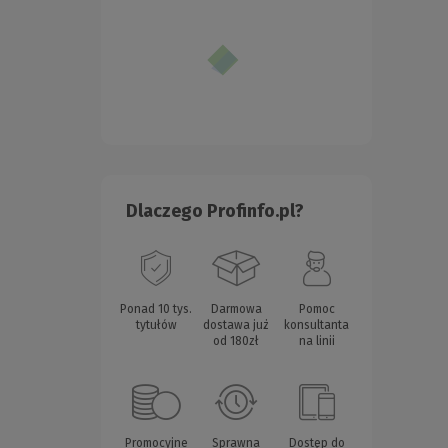
Dlaczego Profinfo.pl?
Ponad 10 tys.
Darmowa
Pomoc
tytułów
dostawa już
konsultanta
od 180zł
na linii
Promocyjne
Sprawna
Dostęp do