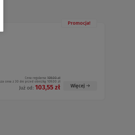
Promocja!
Cena regularna:
109,00 zł
sza cena z 30 dni przed obniżką:
109,00 zł
Więcej
103,55 zł
Już od: