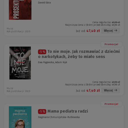
Dawid Góra
Cena regularna:
49,90 zł
Najniższa cena z 30 dni przed obniżką:
49,90 zł
Muza
47,40 zł
Więcej
Już od:
Rok publikacji: 2025
Promocja!
To nie moje. Jak rozmawiać z dziećmi
-5 %
o narkotykach, żeby to miało sens
Ewa Pągowska, Adam Nyk
Cena regularna:
49,90 zł
Najniższa cena z 30 dni przed obniżką:
49,90 zł
Muza
47,40 zł
Więcej
Już od:
Rok publikacji: 2025
Promocja!
Mama pediatra radzi
-5 %
Dagmara Chmurzyńska-Rutkowska