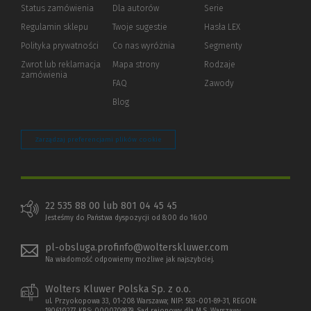
Status zamówienia
Dla autorów
(Nowe
(Link
Serie
okno)
do
Regulamin sklepu
Twoje sugestie
Hasła LEX
innej
strony)
Polityka prywatności
(Nowe
(Link
Co nas wyróżnia
Segmenty
okno)
do
Zwrot lub reklamacja
Mapa strony
Rodzaje
innej
zamówienia
strony)
FAQ
Zawody
Blog
Zarządzaj preferencjami plików cookie
22 535 88 00 lub 801 04 45 45
Jesteśmy do Państwa dyspozycji od 8:00 do 16:00
pl-obsluga.profinfo@wolterskluwer.com
Na wiadomość odpowiemy możliwe jak najszybciej.
Wolters Kluwer Polska Sp. z o.o.
ul. Przyokopowa 33, 01-208 Warszawa; NIP: 583-001-89-31, REGON: