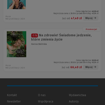
Cena regularna:
49,90 zł
Najniższa cena z 30 dni przed obniżką:
49,90 zł
Muza
47,40 zł
Więcej
Już od:
Rok publikacji: 2025
Promocja!
Na zdrowie! Świadome jedzenie,
-5 %
które zmienia życie
Hanna Stolińska
Cena regularna:
69,90 zł
Najniższa cena z 30 dni przed obniżką:
69,90 zł
Muza
66,40 zł
Więcej
Już od:
Rok publikacji: 2025
Kontakt
O nas
Wydawnictwa
Newsletter
Współpraca
Autorzy