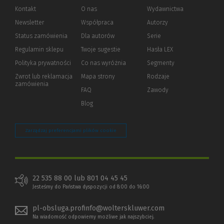
Kontakt
O nas
Wydawnictwa
Newsletter
Współpraca
Autorzy
Status zamówienia
Dla autorów
(Nowe
(Link
Serie
okno)
do
Regulamin sklepu
Twoje sugestie
Hasła LEX
innej
strony)
Polityka prywatności
(Nowe
(Link
Co nas wyróżnia
Segmenty
okno)
do
Zwrot lub reklamacja
Mapa strony
Rodzaje
innej
zamówienia
strony)
FAQ
Zawody
Blog
Zarządzaj preferencjami plików cookie
22 535 88 00 lub 801 04 45 45
Jesteśmy do Państwa dyspozycji od 8:00 do 16:00
pl-obsluga.profinfo@wolterskluwer.com
Na wiadomość odpowiemy możliwe jak najszybciej.