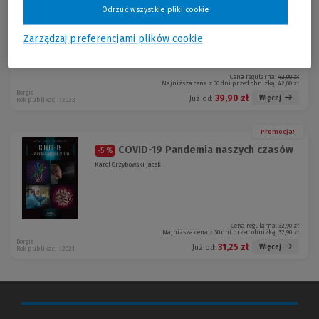
Nieznana Australia
-5 %
Odrzuć wszystkie pliki cookie
Lucjan Wolanowski
Zarządzaj preferencjami plików cookie
Cena regularna:
42,00 zł
Najniższa cena z 30 dni przed obniżką:
42,00 zł
Borgis
39,90 zł
Więcej
Już od:
Rok publikacji: 2023
Promocja!
COVID-19 Pandemia naszych czasów
-5 %
Karol Grzybowski Jacek
Cena regularna:
32,90 zł
Najniższa cena z 30 dni przed obniżką:
32,90 zł
Borgis
31,25 zł
Więcej
Już od:
Rok publikacji: 2021