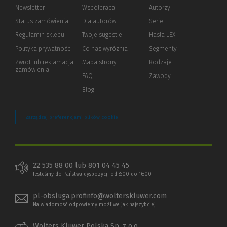
Newsletter
Współpraca
Autorzy
Status zamówienia
Dla autorów
(Nowe
(Link
Serie
okno)
do
Regulamin sklepu
Twoje sugestie
Hasła LEX
innej
strony)
Polityka prywatności
(Nowe
(Link
Co nas wyróżnia
Segmenty
okno)
do
Zwrot lub reklamacja
Mapa strony
Rodzaje
innej
zamówienia
strony)
FAQ
Zawody
Blog
Zarządzaj preferencjami plików cookie
22 535 88 00 lub 801 04 45 45
Jesteśmy do Państwa dyspozycji od 8:00 do 16:00
pl-obsluga.profinfo@wolterskluwer.com
Na wiadomość odpowiemy możliwe jak najszybciej.
Wolters Kluwer Polska Sp. z o.o.