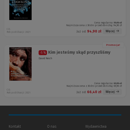
Cena regularna:
99,90 zł
Najniższa cena z 30 dni przed obniżką:
94,90 zł
CiS
94,90 zł
Więcej
Już od:
Rok publikacji: 2021
Promocja!
Kim jesteśmy skąd przyszliśmy
-5 %
David Reich
Cena regularna:
69,90 zł
Najniższa cena z 30 dni przed obniżką:
69,90 zł
CiS
66,40 zł
Więcej
Już od:
Rok publikacji: 2021
Kontakt
O nas
Wydawnictwa