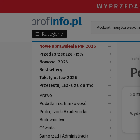
Kategorie
Nowe uprawnienia PIP 2026
Przedsprzedaże -15%
Jeste
Nowości 2026
P
Bestsellery
Teksty ustaw 2026
Przetestuj LEX-a za darmo
(Nowe
(Link
okno)
do
Sortu
Prawo
innej
strony)
Podatki i rachunkowość
Podręczniki Akademickie
Wyd
Budownictwo
Oświata
Samorząd i Administracja