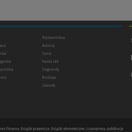
Wydawnictwa
aca
Autorzy
orów
(Nowe
(Link
Serie
okno)
do
ugestie
Hasła LEX
innej
strony)
wyróżnia
Segmenty
rony
Rodzaje
Zawody
iznes Finanse, Książki prawnicze, Książki ekonomiczne, czasopisma, publikacje