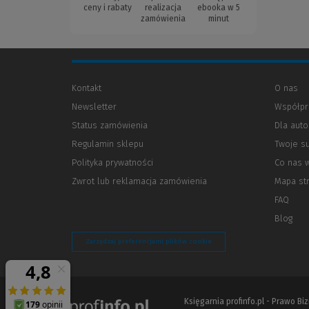
ceny i rabaty
realizacja
ebooka w 5
zamówienia
minut
Kontakt
O nas
Newsletter
Współpr
Status zamówienia
Dla aut
Regulamin sklepu
Twoje s
Polityka prywatności
(Nowe
(Link
Co nas 
okno)
do
Zwrot lub reklamacja zamówienia
Mapa st
innej
strony)
FAQ
Blog
Zarządzaj preferencjami plików cookie
Księgarnia profinfo.pl - Prawo B