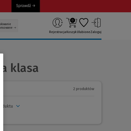
0
ukiwanie
ansowane
Rejestracja
Koszyk
Ulubione
Zaloguj
ka klasa
2 produktów
roduktu