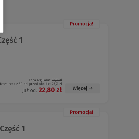
Promocja!
Część 1
Cena regularna:
23,99 zł
iższa cena z 30 dni przed obniżką:
23,99 zł
Więcej
22,80 zł
Już od:
Promocja!
 Część 1