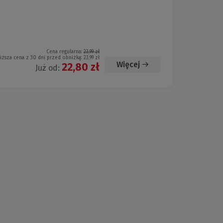
Cena regularna:
23,99 zł
iższa cena z 30 dni przed obniżką:
23,99 zł
Więcej
22,80 zł
Już od: