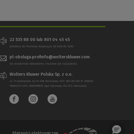
22 535 88 00 lub 801 04 45 45
Jesteśmy do Państwa dyspozycji od 8:00 do 16:00
pl-obsluga.profinfo@wolterskluwer.com
Na wiadomość odpowiemy możliwe jak najszybciej.
Wolters Kluwer Polska Sp. z o.o.
ul. Przyokopowa 33, 01-208 Warszawa; NIP: 583-001-89-31, REGON:
190610277, KRS: 0000709879, Sąd rejonowy dla M.S. Warszawy
Płatności elektroniczne