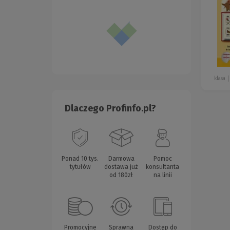
klasa
Dlaczego Profinfo.pl?
Ponad 10 tys.
Darmowa
Pomoc
tytułów
dostawa już
konsultanta
od 180zł
na linii
Promocyjne
Sprawna
Dostęp do