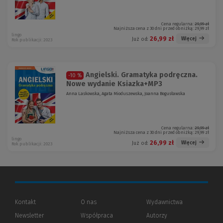
Cena regularna:
29,99 zł
Najniższa cena z 30 dni przed obniżką:
29,99 zł
lingo
26,99 zł
Więcej
Już od:
Rok publikacji: 2023
Angielski. Gramatyka podręczna.
-10 %
Nowe wydanie Ksiazka+MP3
Anna Laskowska, Agata Mioduszewska, Joanna Bogusławska
Cena regularna:
29,99 zł
Najniższa cena z 30 dni przed obniżką:
29,99 zł
lingo
26,99 zł
Więcej
Już od:
Rok publikacji: 2023
Kontakt
O nas
Wydawnictwa
Newsletter
Współpraca
Autorzy