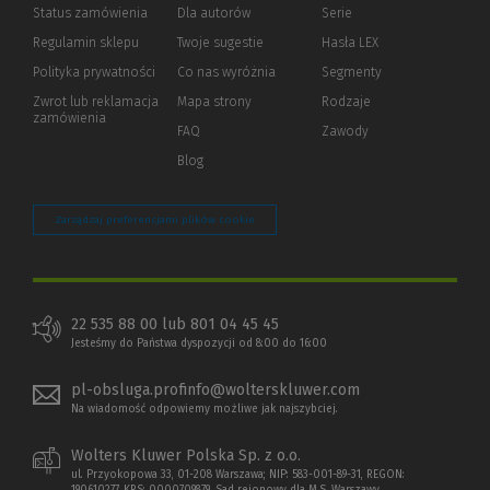
Status zamówienia
Dla autorów
(Nowe
(Link
Serie
okno)
do
Regulamin sklepu
Twoje sugestie
Hasła LEX
innej
strony)
Polityka prywatności
(Nowe
(Link
Co nas wyróżnia
Segmenty
okno)
do
Zwrot lub reklamacja
Mapa strony
Rodzaje
innej
zamówienia
strony)
FAQ
Zawody
Blog
Zarządzaj preferencjami plików cookie
22 535 88 00 lub 801 04 45 45
Jesteśmy do Państwa dyspozycji od 8:00 do 16:00
pl-obsluga.profinfo@wolterskluwer.com
Na wiadomość odpowiemy możliwe jak najszybciej.
Wolters Kluwer Polska Sp. z o.o.
ul. Przyokopowa 33, 01-208 Warszawa; NIP: 583-001-89-31, REGON: