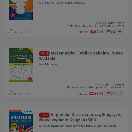
Alicja Berman, Adam Konstantynowicz
Cena regularna:
19,99 zł
Najniższa cena z 30 dni przed obniżką:
19,99 zł
lingo
18,00 zł
Więcej
Już od:
Rok publikacji: 2023
Matematyka. Tablice szkolne. Nowe
-10 %
wydanie
Marek Jannasz
Cena regularna:
24,99 zł
Najniższa cena z 30 dni przed obniżką:
24,99 zł
lingo
22,49 zł
Więcej
Już od:
Rok publikacji: 2023
Angielski. Kurs dla początkujących.
-10 %
Nowe wydanie Książka+MP3
Anna Laskowska, Agnieszka Szymczak-Deptuła, Gabriela Oberda