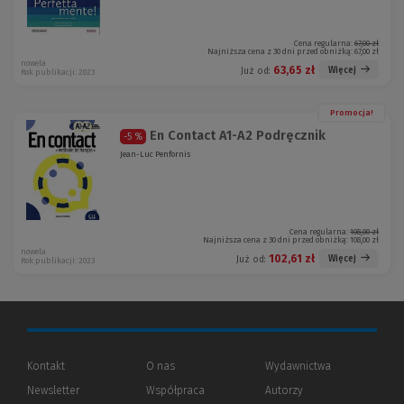
Cena regularna:
67,00 zł
Najniższa cena z 30 dni przed obniżką:
67,00 zł
nowela
63,65 zł
Więcej
Już od:
Rok publikacji: 2023
Promocja!
En Contact A1-A2 Podręcznik
-5 %
Jean-Luc Penfornis
Cena regularna:
108,00 zł
Najniższa cena z 30 dni przed obniżką:
108,00 zł
nowela
102,61 zł
Więcej
Już od:
Rok publikacji: 2023
Kontakt
O nas
Wydawnictwa
Newsletter
Współpraca
Autorzy