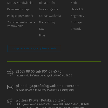
Status zamówienia
Dla autorów
(Nowe
(Link
Serie
okno)
do
Regulamin sklepu
Twoje sugestie
Hasła LEX
innej
strony)
Polityka prywatności
(Nowe
(Link
Co nas wyróżnia
Segmenty
okno)
do
Zwrot lub reklamacja
Mapa strony
Rodzaje
innej
zamówienia
strony)
FAQ
Zawody
Blog
Zarządzaj preferencjami plików cookie
22 535 88 00 lub 801 04 45 45
Jesteśmy do Państwa dyspozycji od 8:00 do 16:00
pl-obsluga.profinfo@wolterskluwer.com
Na wiadomość odpowiemy możliwe jak najszybciej.
Wolters Kluwer Polska Sp. z o.o.
ul. Przyokopowa 33, 01-208 Warszawa; NIP: 583-001-89-31, REGON: