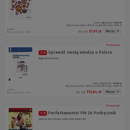
Cena regularna:
39,90 zł
Najniższa cena z 30 dni przed obniżką:
39,90 zł
nowela
37,91 zł
Więcej
Już od:
Rok publikacji: 2024
Promocja!
Sprawdź swoją wiedzę o Polsce
-5 %
Bogusław Kubiak
Cena regularna:
119,00 zł
Najniższa cena z 30 dni przed obniżką:
119,00 zł
nowela
113,04 zł
Więcej
Już od:
Rok publikacji: 2024
Promocja!
Perfettamente! PW 2A Podręcznik
-5 %
Joanna Jarczyńska, Katarzyna Święcicka