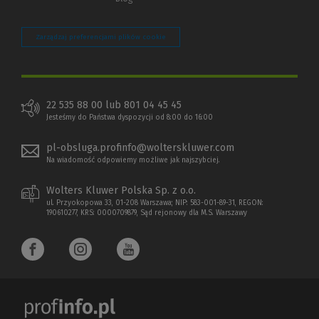
Zarządzaj preferencjami plików cookie
22 535 88 00 lub 801 04 45 45
Jesteśmy do Państwa dyspozycji od 8:00 do 16:00
pl-obsluga.profinfo@wolterskluwer.com
Na wiadomość odpowiemy możliwe jak najszybciej.
Wolters Kluwer Polska Sp. z o.o.
ul. Przyokopowa 33, 01-208 Warszawa; NIP: 583-001-89-31, REGON:
190610277, KRS: 0000709879, Sąd rejonowy dla M.S. Warszawy