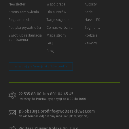
Newsletter
Współpraca
Autorzy
Status zamówienia
Dla autorów
(Nowe
(Link
Serie
okno)
do
Regulamin sklepu
Twoje sugestie
Hasła LEX
innej
strony)
Polityka prywatności
(Nowe
(Link
Co nas wyróżnia
Segmenty
okno)
do
Zwrot lub reklamacja
Mapa strony
Rodzaje
innej
zamówienia
strony)
FAQ
Zawody
Blog
Zarządzaj preferencjami plików cookie
22 535 88 00 lub 801 04 45 45
Jesteśmy do Państwa dyspozycji od 8:00 do 16:00
pl-obsluga.profinfo@wolterskluwer.com
Na wiadomość odpowiemy możliwe jak najszybciej.
Wolters Kluwer Polska Sp. z o.o.