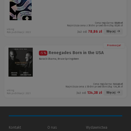
Cena regularna:
83,00 zł
Najniższa cena z 30 dni przed obniżką:
83,00 zł
viking
78,86 zł
Więcej
Już od:
Rok publikacji: 2022
Promocja!
Renegades Born in the USA
-5 %
Barack Obama, Bruce Springsteen
Cena regularna:
141,46 zł
Najniższa cena z 30 dni przed obniżką:
134,38 zł
viking
134,38 zł
Więcej
Już od:
Rok publikacji: 2021
Kontakt
O nas
Wydawnictwa