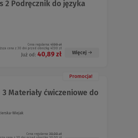
 2 Podręcznik do języka
Cena regularna:
47,00 zł
ższa cena z 30 dni przed obniżką:
47,00 zł
Więcej
40,89 zł
Już od:
Promocja!
3 Materiały ćwiczeniowe do
zierska-Wiejak
Cena regularna:
30,00 zł
ższa cena z 30 dni przed obniżką:
30,00 zł