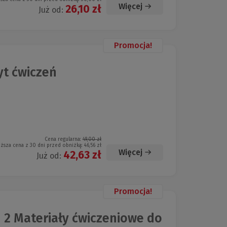
Więcej
26,10 zł
Już od:
Promocja!
yt ćwiczeń
Cena regularna:
49,00 zł
iższa cena z 30 dni przed obniżką:
46,56 zł
Więcej
42,63 zł
Już od:
Promocja!
2 Materiały ćwiczeniowe do