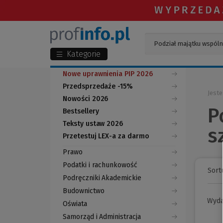
Kategorie
Nowe uprawnienia PIP 2026
Przedsprzedaże -15%
Jeste
Nowości 2026
P
Bestsellery
Teksty ustaw 2026
s
Przetestuj LEX-a za darmo
(Nowe
(Link
okno)
do
Prawo
innej
strony)
Podatki i rachunkowość
Sortu
Podręczniki Akademickie
Budownictwo
Wyd
Oświata
Samorząd i Administracja