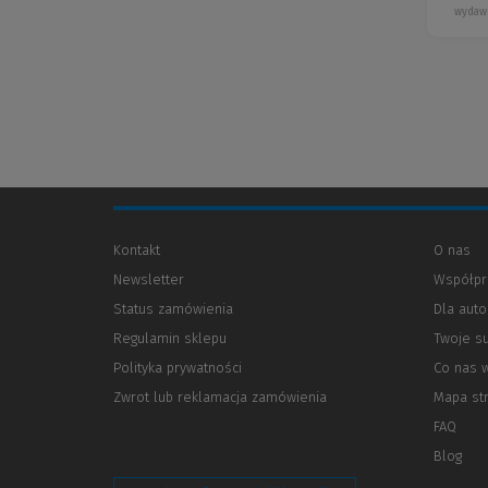
wydaw
Kontakt
O nas
Newsletter
Współpr
Status zamówienia
Dla aut
Regulamin sklepu
Twoje s
Polityka prywatności
(Nowe
(Link
Co nas 
okno)
do
Zwrot lub reklamacja zamówienia
Mapa st
innej
strony)
FAQ
Blog