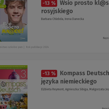
Wsio prosto kl@ss
-13 %
rosyjskiego
Barbara Chlebda, Irena Danecka
Najni
nictwo szkolne pwn
Rok publikacji: 2024
Kompass Deutsch 
-13 %
języka niemieckiego
Elżbieta Reymont, Agnieszka Sibiga, Małgorzata Je
Najni