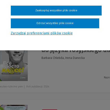
usuń wszystkie filtry
zwiń
filtry
Zaakceptuj wszystkie pliki cookie
szystkie produkty
Odrzuć wszystkie pliki cookie
Zarządzaj preferencjami plików cookie
Wsio prosto kl@ss
-13 %
do języka rosyjskiego d
Barbara Chlebda, Irena Danecka
Najni
nictwo szkolne pwn
Rok publikacji: 2024