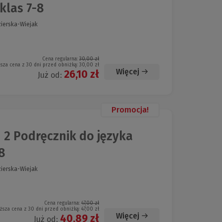
klas 7-8
zierska-Wiejak
Cena regularna:
30,00 zł
ższa cena z 30 dni przed obniżką:
30,00 zł
Więcej
26,10 zł
Już od:
Promocja!
2 Podręcznik do języka
8
zierska-Wiejak
Cena regularna:
47,00 zł
ższa cena z 30 dni przed obniżką:
47,00 zł
Więcej
40,89 zł
Już od: