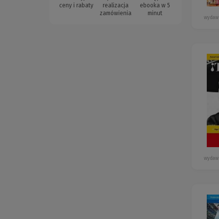
ceny i rabaty
realizacja
ebooka w 5
zamówienia
minut
wydaw
wydaw