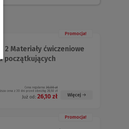
Promocja!
 2 Materiały ćwiczeniowe
la początkujących
Cena regularna:
30,00 zł
ższa cena z 30 dni przed obniżką:
28,50 zł
Więcej
26,10 zł
Już od:
Promocja!