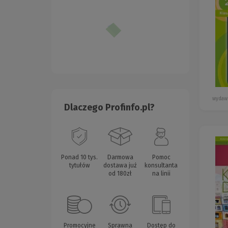
wydaw
Dlaczego Profinfo.pl?
Ponad 10 tys.
Darmowa
Pomoc
tytułów
dostawa już
konsultanta
od 180zł
na linii
Promocyjne
Sprawna
Dostęp do