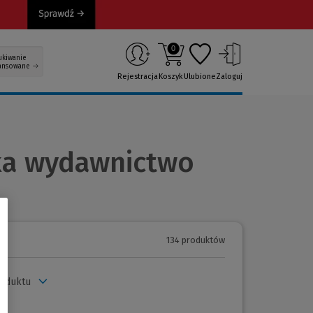
0
ukiwanie
ansowane
Rejestracja
Koszyk
Ulubione
Zaloguj
uka wydawnictwo
134 produktów
roduktu