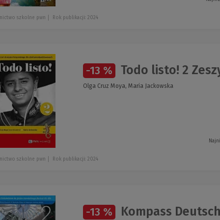
nictwo szkolne pwn
Rok publikacji: 2024
Todo listo! 2 Zesz
-13 %
Olga Cruz Moya, Maria Jackowska
Najn
nictwo szkolne pwn
Rok publikacji: 2024
Kompass Deutsch 
-13 %