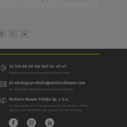
5
22 535 88 00 lub 801 04 45 45
Jesteśmy do Państwa dyspozycji od 8:00 do 16:00
pl-obsluga.profinfo@wolterskluwer.com
Na wiadomość odpowiemy możliwe jak najszybciej.
Wolters Kluwer Polska Sp. z o.o.
ul. Przyokopowa 33, 01-208 Warszawa; NIP: 583-001-89-31, REGON:
190610277, KRS: 0000709879, Sąd rejonowy dla M.S. Warszawy