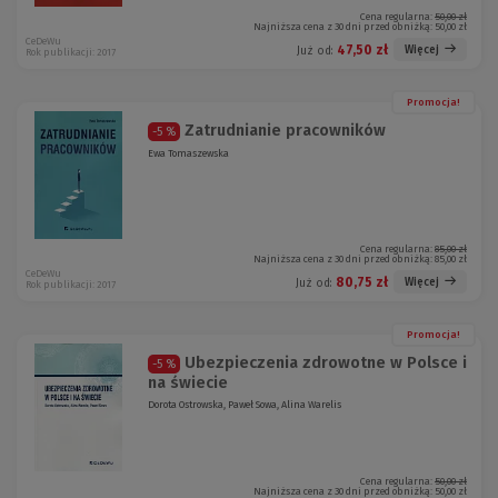
Cena regularna:
50,00 zł
Najniższa cena z 30 dni przed obniżką:
50,00 zł
CeDeWu
47,50 zł
Więcej
Już od:
Rok publikacji: 2017
Promocja!
Zatrudnianie pracowników
-5 %
Ewa Tomaszewska
Cena regularna:
85,00 zł
Najniższa cena z 30 dni przed obniżką:
85,00 zł
CeDeWu
80,75 zł
Więcej
Już od:
Rok publikacji: 2017
Promocja!
Ubezpieczenia zdrowotne w Polsce i
-5 %
na świecie
Dorota Ostrowska, Paweł Sowa, Alina Warelis
Cena regularna:
50,00 zł
Najniższa cena z 30 dni przed obniżką:
50,00 zł