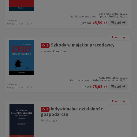
Cena regularna:
48,00 zł
Najniższa cena z 30 dni przed obniżką:
48,00 zł
CeDeWu
45,59 zł
Więcej
Już od:
Rok publikacji: 2018
Promocja!
Szkody w majątku pracodawcy
-5 %
Krzysztof Korociński
Cena regularna:
79,00 zł
Najniższa cena z 30 dni przed obniżką:
79,00 zł
CeDeWu
75,05 zł
Więcej
Już od:
Rok publikacji: 2018
Promocja!
Indywidualna działalność
-5 %
gospodarcza
Piotr Szczypa