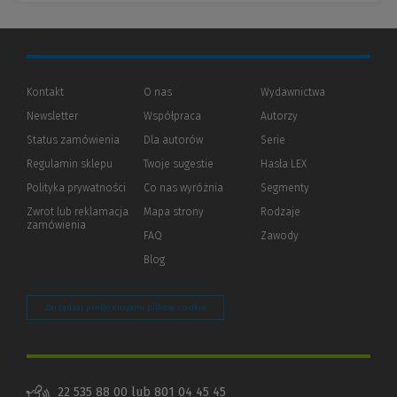
Kontakt
O nas
Wydawnictwa
Newsletter
Współpraca
Autorzy
Status zamówienia
Dla autorów
(Nowe
(Link
Serie
okno)
do
Regulamin sklepu
Twoje sugestie
Hasła LEX
innej
strony)
Polityka prywatności
(Nowe
(Link
Co nas wyróżnia
Segmenty
okno)
do
Zwrot lub reklamacja
Mapa strony
Rodzaje
innej
zamówienia
strony)
FAQ
Zawody
Blog
Zarządzaj preferencjami plików cookie
22 535 88 00 lub 801 04 45 45