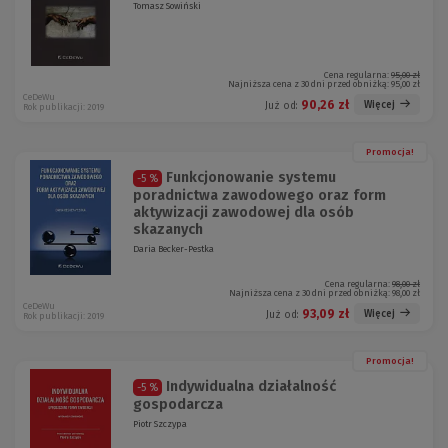
Tomasz Sowiński
Cena regularna:
95,00 zł
Najniższa cena z 30 dni przed obniżką:
95,00 zł
CeDeWu
90,26 zł
Więcej
Już od:
Rok publikacji: 2019
Promocja!
Funkcjonowanie systemu
-5 %
poradnictwa zawodowego oraz form
aktywizacji zawodowej dla osób
skazanych
Daria Becker-Pestka
Cena regularna:
98,00 zł
Najniższa cena z 30 dni przed obniżką:
98,00 zł
CeDeWu
93,09 zł
Więcej
Już od:
Rok publikacji: 2019
Promocja!
Indywidualna działalność
-5 %
gospodarcza
Piotr Szczypa