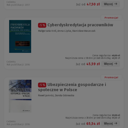
CeDeWu
47,50 zł
Więcej
Już od:
Rok publikacji: 2017
Promocja!
Cyberdyskredytacja pracowników
-5 %
Małgorzata Król, Anna Lipka, Stanisław Waszczak
Cena regularna:
48,00 zł
Najniższa cena z 30 dni przed obniżką:
48,00 zł
CeDeWu
45,59 zł
Więcej
Już od:
Rok publikacji: 2016
Promocja!
Ubezpieczenia gospodarcze i
-5 %
społeczne w Polsce
Paweł Jamróz, Dorota Ostrowska
Cena regularna:
69,00 zł
Najniższa cena z 30 dni przed obniżką:
69,00 zł
CeDeWu
65,54 zł
Więcej
Już od:
Rok publikacji: 2016