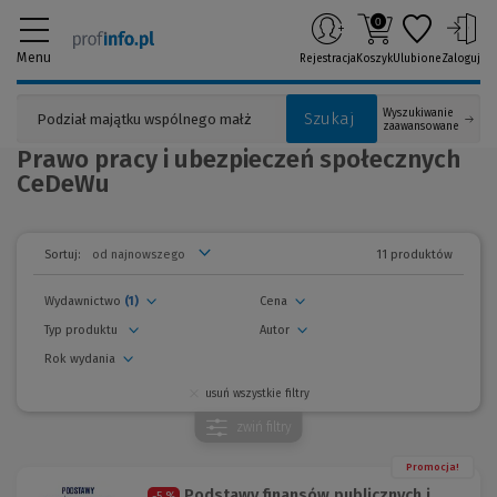
0
Menu
Rejestracja
Koszyk
Ulubione
Zaloguj
Wyszukiwanie
Szukaj
zaawansowane
Prawo pracy i ubezpieczeń społecznych
CeDeWu
11 produktów
Sortuj:
Wydawnictwo
(1)
Cena
Typ produktu
Autor
Rok wydania
usuń wszystkie filtry
zwiń
filtry
Promocja!
Podstawy finansów publicznych i
-5 %