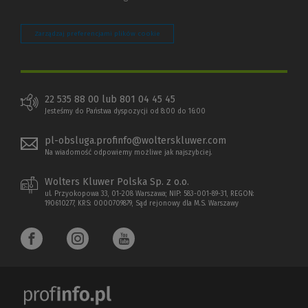
Zarządzaj preferencjami plików cookie
22 535 88 00 lub 801 04 45 45
Jesteśmy do Państwa dyspozycji od 8:00 do 16:00
pl-obsluga.profinfo@wolterskluwer.com
Na wiadomość odpowiemy możliwe jak najszybciej.
Wolters Kluwer Polska Sp. z o.o.
ul. Przyokopowa 33, 01-208 Warszawa; NIP: 583-001-89-31, REGON:
190610277, KRS: 0000709879, Sąd rejonowy dla M.S. Warszawy