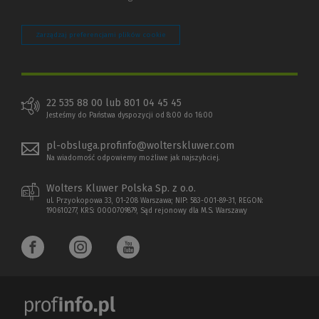
Zarządzaj preferencjami plików cookie
22 535 88 00 lub 801 04 45 45
Jesteśmy do Państwa dyspozycji od 8:00 do 16:00
pl-obsluga.profinfo@wolterskluwer.com
Na wiadomość odpowiemy możliwe jak najszybciej.
Wolters Kluwer Polska Sp. z o.o.
ul. Przyokopowa 33, 01-208 Warszawa; NIP: 583-001-89-31, REGON:
190610277, KRS: 0000709879, Sąd rejonowy dla M.S. Warszawy