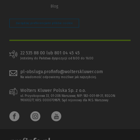
Blog
Zarządzaj preferencjami plików cookie
22 535 88 00 lub 801 04 45 45
Jesteśmy do Państwa dyspozycji od 8:00 do 16:00
pl-obsluga.profinfo@wolterskluwer.com
Na wiadomość odpowiemy możliwe jak najszybciej.
Wolters Kluwer Polska Sp. z o.o.
ul. Przyokopowa 33, 01-208 Warszawa; NIP: 583-001-89-31, REGON:
190610277, KRS: 0000709879, Sąd rejonowy dla M.S. Warszawy