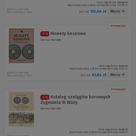
Cena regularna:
142,80 zł
Najniższa cena z 30 dni przed obniżką:
142,80 zł
galeria u marzęty
135,66 zł
Więcej
Już od:
Rok publikacji: 2022
Promocja!
Monety keszowe
-5 %
Dariusz Marzęta
Cena regularna:
67,20 zł
Najniższa cena z 30 dni przed obniżką:
67,20 zł
galeria u marzęty
63,84 zł
Więcej
Już od:
Rok publikacji: 2022
Promocja!
Katalog szelągów koronnych
-5 %
Zygmunta III Wazy
Dariusz Marzęta
Cena regularna:
64,00 zł
Najniższa cena z 30 dni przed obniżką:
64,00 zł