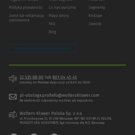
innej
strony)
Polityka prywatności
(Nowe
(Link
Co nas wyróżnia
Segmenty
okno)
do
Zwrot lub reklamacja
Mapa strony
Rodzaje
innej
zamówienia
strony)
FAQ
Zawody
Blog
Zarządzaj preferencjami plików cookie
22 535 88 00
lub
801 04 45 45
Jesteśmy do Państwa dyspozycji od 8:00 do 16:00
pl-obsluga.profinfo@wolterskluwer.com
Na wiadomość odpowiemy możliwe jak najszybciej.
Wolters Kluwer Polska Sp. z o.o.
ul. Przyokopowa 33, 01-208 Warszawa; NIP: 583-001-89-31, REGON:
190610277, KRS: 0000709879, Sąd rejonowy dla M.S. Warszawy