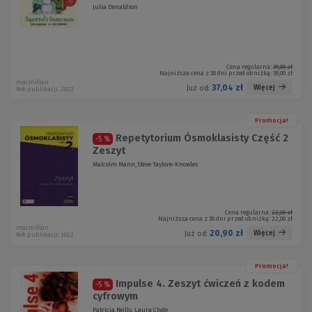
Julia Donaldson
Cena regularna:
39,00 zł
Najniższa cena z 30 dni przed obniżką:
39,00 zł
macmillan
37,04 zł
Więcej
Już od:
Rok publikacji: 2022
Promocja!
Repetytorium Ósmoklasisty Część 2
-5 %
Zeszyt
Malcolm Mann, Steve Taylore-Knowles
Cena regularna:
22,00 zł
Najniższa cena z 30 dni przed obniżką:
22,00 zł
macmillan
20,90 zł
Więcej
Już od:
Rok publikacji: 2022
Promocja!
Impulse 4. Zeszyt ćwiczeń z kodem
-5 %
cyfrowym
Patricia Reilly, Laura Clyde