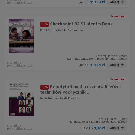
113,28 zł
Więcej
Już od:
Rok publikacji: 2022
Promocja!
Checkpoint B2 Student's Book
-5 %
David Spencer, Monika Cichmińska
Cena regularna:
119,25 zł
Najniższa cena z 30 dni przed obniżką:
119,25 zł
macmillan
113,28 zł
Więcej
Już od:
Rok publikacji: 2022
Promocja!
Repetytorium dla uczniów liceów i
-5 %
techników Podręcznik...
Marta Rosińska, Lynda Edwards
Cena regularna:
83,50 zł
Najniższa cena z 30 dni przed obniżką:
83,50 zł
macmillan
79,32 zł
Więcej
Już od:
Rok publikacji: 2022