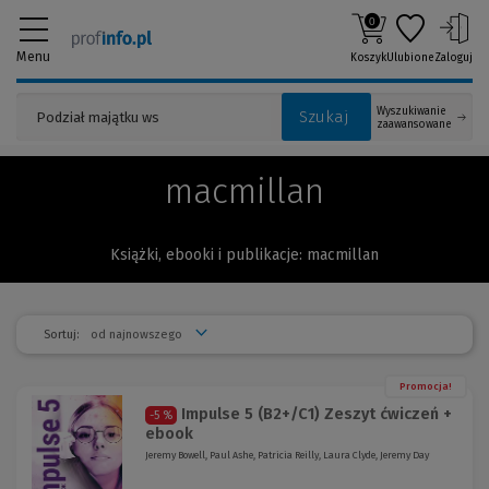
0
Menu
Koszyk
Ulubione
Zaloguj
Wyszukiwanie
Szukaj
zaawansowane
macmillan
Książki, ebooki i publikacje: macmillan
Sortuj:
Promocja!
Impulse 5 (B2+/C1) Zeszyt ćwiczeń +
-5 %
ebook
Jeremy Bowell, Paul Ashe, Patricia Reilly, Laura Clyde, Jeremy Day