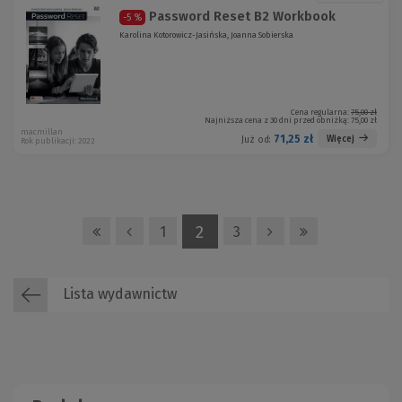
Password Reset B2 Workbook
-5 %
Karolina Kotorowicz-Jasińska, Joanna Sobierska
Cena regularna:
75,00 zł
Najniższa cena z 30 dni przed obniżką:
75,00 zł
macmillan
71,25 zł
Więcej
Już od:
Rok publikacji: 2022
2
1
3
Lista wydawnictw