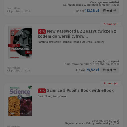
Cena regularna:
119,25 zł
Najniższa cena z 30 dni przed obniżką:
119,25 zł
macmillan
113,28 zł
Więcej
Już od:
Rok publikacji: 2023
Promocja!
New Password B2 Zeszyt ćwiczeń z
-5 %
kodem do wersji cyfrow...
Karolina Kotorowicz-Jasińska, Joanna Sobierska-Paczesny
Cena regularna:
79,50 zł
Najniższa cena z 30 dni przed obniżką:
79,50 zł
macmillan
75,52 zł
Więcej
Już od:
Rok publikacji: 2023
Promocja!
Science 5 Pupil's Book with eBook
-5 %
David Glover, Penny Glover
Cena regularna:
71,00 zł
Najniższa cena z 30 dni przed obniżką:
71,00 zł