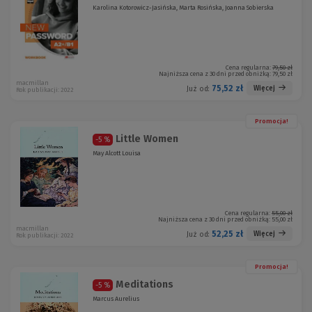
Karolina Kotorowicz-Jasińska, Marta Rosińska, Joanna Sobierska
Cena regularna:
79,50 zł
Najniższa cena z 30 dni przed obniżką:
79,50 zł
macmillan
75,52 zł
Więcej
Już od:
Rok publikacji: 2022
Promocja!
Little Women
-5 %
May Alcott Louisa
Cena regularna:
55,00 zł
Najniższa cena z 30 dni przed obniżką:
55,00 zł
macmillan
52,25 zł
Więcej
Już od:
Rok publikacji: 2022
Promocja!
Meditations
-5 %
Marcus Aurelius