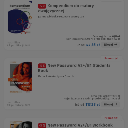
Kompendium do matury
-5 %
dwujęzycznej
Joanna Sobierska-Paczesny, Jeremy Day
Cena regularna:
47,00 zł
Najniższa cena z 30 dni przed obniżką:
47,00 zł
macmillan
44,65 zł
Więcej
Już od:
Rok publikacji: 2022
Promocja!
New Password A2+/B1 Students
-5 %
Book
Marta Rosińska, Lynda Edwards
Cena regularna:
119,25 zł
Najniższa cena z 30 dni przed obniżką:
119,25 zł
macmillan
113,28 zł
Więcej
Już od:
Rok publikacji: 2022
Promocja!
New Password A2+/B1 Workbook
-5 %