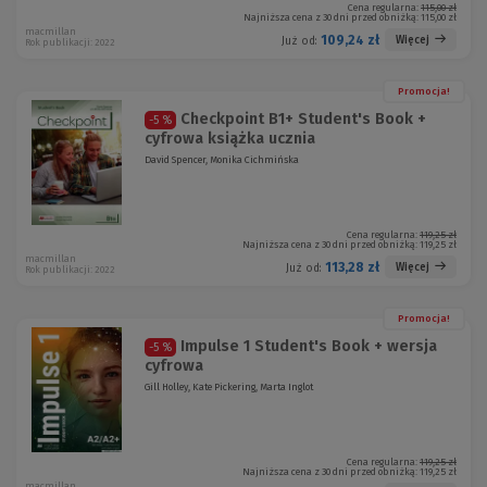
Cena regularna:
115,00 zł
Najniższa cena z 30 dni przed obniżką:
115,00 zł
macmillan
109,24 zł
Więcej
Już od:
Rok publikacji: 2022
Promocja!
Checkpoint B1+ Student's Book +
-5 %
cyfrowa książka ucznia
David Spencer, Monika Cichmińska
Cena regularna:
119,25 zł
Najniższa cena z 30 dni przed obniżką:
119,25 zł
macmillan
113,28 zł
Więcej
Już od:
Rok publikacji: 2022
Promocja!
Impulse 1 Student's Book + wersja
-5 %
cyfrowa
Gill Holley, Kate Pickering, Marta Inglot
Cena regularna:
119,25 zł
Najniższa cena z 30 dni przed obniżką:
119,25 zł
macmillan