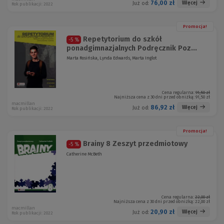
76,00 zł
Więcej
Już od:
Rok publikacji: 2022
Promocja!
Repetytorium do szkół
-5 %
ponadgimnazjalnych Podręcznik Poz...
Marta Rosińska, Lynda Edwards, Marta Inglot
Cena regularna:
91,50 zł
Najniższa cena z 30 dni przed obniżką:
91,50 zł
macmillan
86,92 zł
Więcej
Już od:
Rok publikacji: 2022
Promocja!
Brainy 8 Zeszyt przedmiotowy
-5 %
Catherine McBeth
Cena regularna:
22,00 zł
Najniższa cena z 30 dni przed obniżką:
22,00 zł
macmillan
20,90 zł
Więcej
Już od:
Rok publikacji: 2022