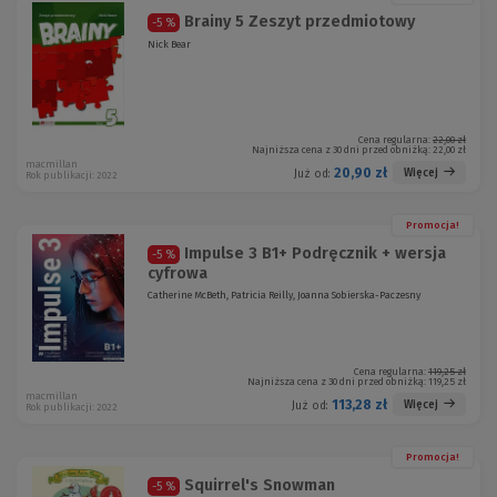
Brainy 5 Zeszyt przedmiotowy
-5 %
Nick Bear
Cena regularna:
22,00 zł
Najniższa cena z 30 dni przed obniżką:
22,00 zł
macmillan
20,90 zł
Więcej
Już od:
Rok publikacji: 2022
Promocja!
Impulse 3 B1+ Podręcznik + wersja
-5 %
cyfrowa
Catherine McBeth, Patricia Reilly, Joanna Sobierska-Paczesny
Cena regularna:
119,25 zł
Najniższa cena z 30 dni przed obniżką:
119,25 zł
macmillan
113,28 zł
Więcej
Już od:
Rok publikacji: 2022
Promocja!
Squirrel's Snowman
-5 %