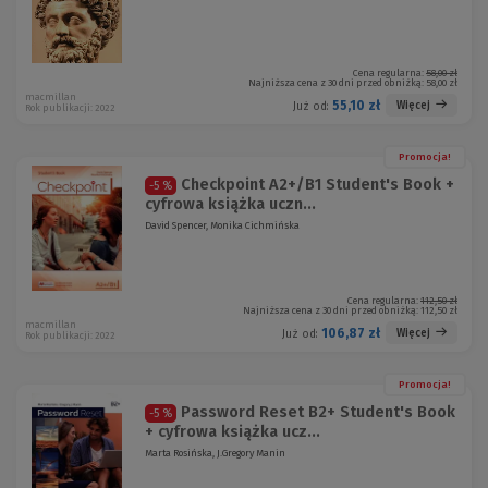
Cena regularna:
58,00 zł
Najniższa cena z 30 dni przed obniżką:
58,00 zł
macmillan
55,10 zł
Więcej
Już od:
Rok publikacji: 2022
Promocja!
Checkpoint A2+/B1 Student's Book +
-5 %
cyfrowa książka uczn...
David Spencer, Monika Cichmińska
Cena regularna:
112,50 zł
Najniższa cena z 30 dni przed obniżką:
112,50 zł
macmillan
106,87 zł
Więcej
Już od:
Rok publikacji: 2022
Promocja!
Password Reset B2+ Student's Book
-5 %
+ cyfrowa książka ucz...
Marta Rosińska, J.Gregory Manin