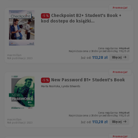
Promocja!
Checkpoint B2+ Student's Book +
-5 %
kod dostepu do książki...
Cena regularna:
119,25 zł
Najniższa cena z 30 dni przed obniżką:
119,25 zł
macmillan
113,28 zł
Więcej
Już od:
Rok publikacji: 2023
Promocja!
New Password B1+ Student's Book
-5 %
Marta Rosińska, Lynda Edwards
Cena regularna:
119,25 zł
Najniższa cena z 30 dni przed obniżką:
119,25 zł
macmillan
113,28 zł
Więcej
Już od:
Rok publikacji: 2023
Promocja!