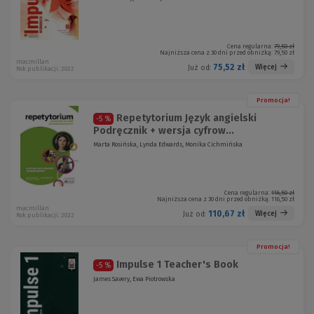
Cena regularna:
79,50 zł
Najniższa cena z 30 dni przed obniżką:
79,50 zł
macmillan
75,52 zł
Więcej
Już od:
Rok publikacji: 2022
Promocja!
Repetytorium Język angielski
-5 %
Podręcznik + wersja cyfrow...
Marta Rosińska, Lynda Edwards, Monika Cichmińska
Cena regularna:
116,50 zł
Najniższa cena z 30 dni przed obniżką:
116,50 zł
macmillan
110,67 zł
Więcej
Już od:
Rok publikacji: 2022
Promocja!
Impulse 1 Teacher's Book
-5 %
James Savery, Ewa Piotrowska