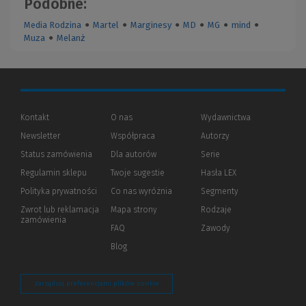
Podobne:
Media Rodzina
●
Martel
●
Marginesy
●
MD
●
MG
●
mind
●
Muza
●
Melanż
Kontakt
O nas
Wydawnictwa
Newsletter
Współpraca
Autorzy
Status zamówienia
Dla autorów
(Nowe
(Link
Serie
okno)
do
Regulamin sklepu
Twoje sugestie
Hasła LEX
innej
strony)
Polityka prywatności
(Nowe
(Link
Co nas wyróżnia
Segmenty
okno)
do
Zwrot lub reklamacja
Mapa strony
Rodzaje
innej
zamówienia
strony)
FAQ
Zawody
Blog
Zarządzaj preferencjami plików cookie