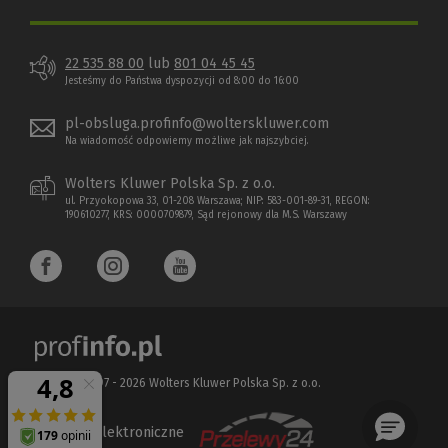
22 535 88 00
lub
801 04 45 45
Jesteśmy do Państwa dyspozycji od 8:00 do 16:00
pl-obsluga.profinfo@wolterskluwer.com
Na wiadomość odpowiemy możliwe jak najszybciej.
Wolters Kluwer Polska Sp. z o.o.
ul. Przyokopowa 33, 01-208 Warszawa; NIP: 583-001-89-31, REGON:
190610277, KRS: 0000709879, Sąd rejonowy dla M.S. Warszawy
Copyright 1997 - 2026 Wolters Kluwer Polska Sp. z o.o.
Płatności elektroniczne
(Nowe
(Link