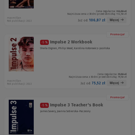
Cena regularna:
112,50 zł
Najniższa cena z 30 dni przed obniżką:
112,50 zł
macmillan
106,87 zł
Więcej
Już od:
Rok publikacji: 2022
Promocja!
Impulse 2 Workbook
-5 %
Sheila Dignen, Philip Wood, Karolina Kotorowicz-Jasińska
Cena regularna:
79,50 zł
Najniższa cena z 30 dni przed obniżką:
79,50 zł
macmillan
75,52 zł
Więcej
Już od:
Rok publikacji: 2022
Promocja!
Impulse 3 Teacher's Book
-5 %
James Savery, Joanna Sobierska-Paczesny