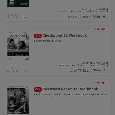
Cena regularna:
105,00 zł
Najniższa cena z 30 dni przed obniżką:
105,00 zł
macmillan
99,75 zł
Więcej
Już od:
Rok publikacji: 2022
Promocja!
Checkpoint B2 Workbook
-5 %
Frances Treloar, Gill Holley
Cena regularna:
79,50 zł
Najniższa cena z 30 dni przed obniżką:
79,50 zł
macmillan
75,52 zł
Więcej
Już od:
Rok publikacji: 2022
Promocja!
Password Reset B2+ Workbook
-5 %
Karolina Kotorowicz-Jasińska, Joanna Sobierska, Katarzyna Sochacka