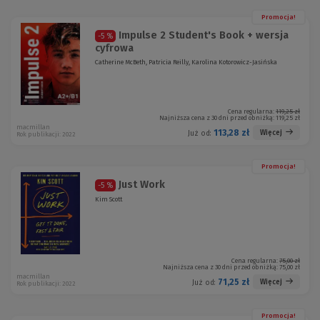
Promocja!
Impulse 2 Student's Book + wersja
-5 %
cyfrowa
Catherine McBeth, Patricia Reilly, Karolina Kotorowicz-Jasińska
Cena regularna:
119,25 zł
Najniższa cena z 30 dni przed obniżką:
119,25 zł
macmillan
113,28 zł
Więcej
Już od:
Rok publikacji: 2022
Promocja!
Just Work
-5 %
Kim Scott
Cena regularna:
75,00 zł
Najniższa cena z 30 dni przed obniżką:
75,00 zł
macmillan
71,25 zł
Więcej
Już od:
Rok publikacji: 2022
Promocja!