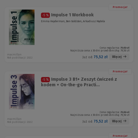
Promocja!
Impulse 1 Workbook
-5 %
Emma Heyderman, Ben Goldsten, Arkadiusz Mędela
Cena regularna:
79,50 zł
Najniższa cena z 30 dni przed obniżką:
79,50 zł
macmillan
75,52 zł
Więcej
Już od:
Rok publikacji: 2022
Promocja!
Impulse 3 B1+ Zeszyt ćwiczeń z
-5 %
kodem + On-the-go Practi...
Cena regularna:
79,50 zł
Najniższa cena z 30 dni przed obniżką:
79,50 zł
macmillan
75,52 zł
Więcej
Już od:
Rok publikacji: 2022
Promocja!