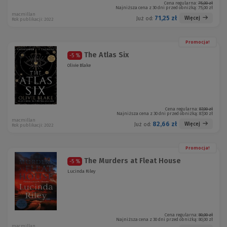
Cena regularna:
75,00 zł
Najniższa cena z 30 dni przed obniżką:
75,00 zł
macmillan
71,25 zł
Więcej
Już od:
Rok publikacji: 2022
Promocja!
The Atlas Six
-5 %
Olivie Blake
Cena regularna:
87,00 zł
Najniższa cena z 30 dni przed obniżką:
87,00 zł
macmillan
82,66 zł
Więcej
Już od:
Rok publikacji: 2022
Promocja!
The Murders at Fleat House
-5 %
Lucinda Riley
Cena regularna:
80,00 zł
Najniższa cena z 30 dni przed obniżką:
80,00 zł
macmillan