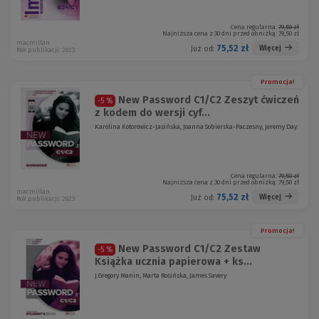
Cena regularna:
79,50 zł
Najniższa cena z 30 dni przed obniżką:
79,50 zł
macmillan
75,52 zł
Więcej
Już od:
Rok publikacji: 2023
Promocja!
New Password C1/C2 Zeszyt ćwiczeń
-5 %
z kodem do wersji cyf...
Karolina Kotorowicz-Jasińska, Joanna Sobierska-Paczesny, Jeremy Day
Cena regularna:
79,50 zł
Najniższa cena z 30 dni przed obniżką:
79,50 zł
macmillan
75,52 zł
Więcej
Już od:
Rok publikacji: 2023
Promocja!
New Password C1/C2 Zestaw
-5 %
Książka ucznia papierowa + ks...
J.Gregory Manin, Marta Rosińska, James Savery