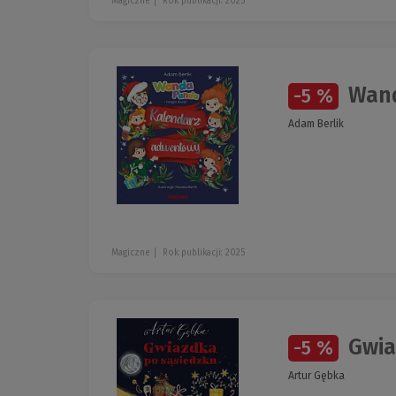
Magiczne
Rok publikacji: 2025
Wand
-5 %
Adam Berlik
Magiczne
Rok publikacji: 2025
Gwia
-5 %
Artur Gębka