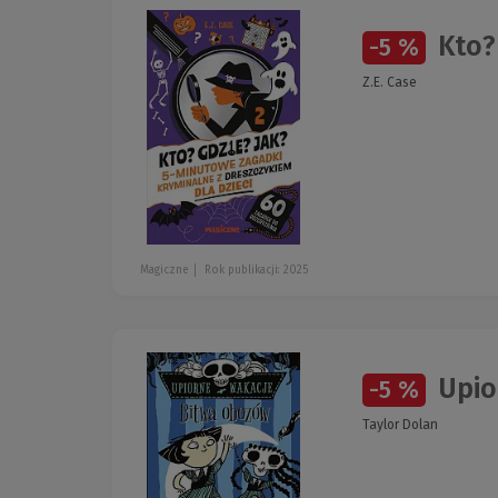
Kto? 
-5 %
Z.E. Case
Magiczne
Rok publikacji: 2025
Upio
-5 %
Taylor Dolan