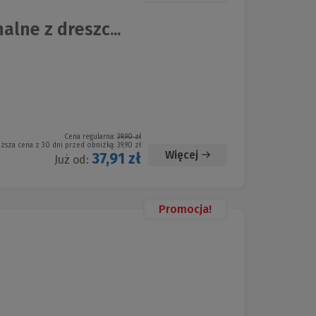
lne z dreszc...
Cena regularna:
39,90 zł
iższa cena z 30 dni przed obniżką:
39,90 zł
Więcej
37,91 zł
Już od:
Promocja!