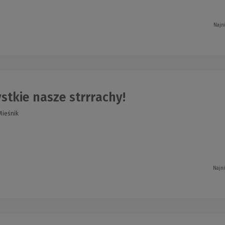
Najn
tkie nasze strrrachy!
Mieśnik
Najn