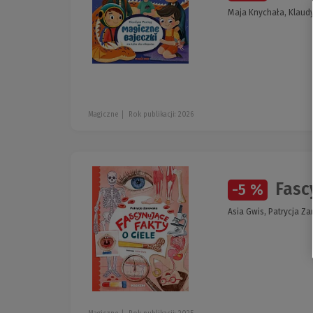
Maja Knychała, Klaud
Magiczne
Rok publikacji: 2026
Fascy
-5 %
Asia Gwis, Patrycja Z