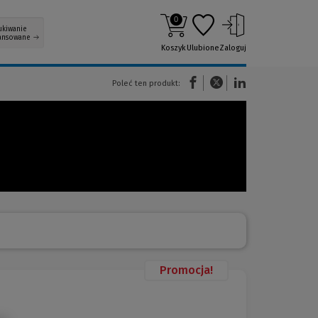
0
ukiwanie
ansowane
Koszyk
Ulubione
Zaloguj
(Nowe okno)
(Link do innej strony)
(Link do innej strony)
Poleć ten produkt:
Promocja!