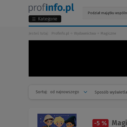
Kategorie
Jesteś tutaj:
Profinfo.pl
Wydawnictwa
Magiczne
Sortuj:
Sposób wyświetla
Magic
-5 %