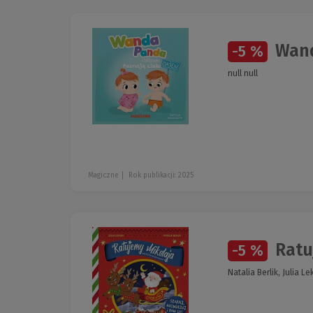
Wanda
-5 %
null null
Magiczne
Rok publikacji: 2025
Ratu
-5 %
Natalia Berlik, Julia L