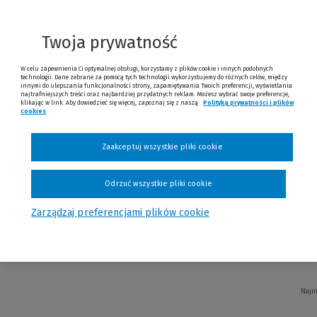
yna Maciąg
Twoja prywatność
W celu zapewnienia Ci optymalnej obsługi, korzystamy z plików cookie i innych podobnych
technologii. Dane zebrane za pomocą tych technologii wykorzystujemy do różnych celów, między
innymi do ulepszania funkcjonalności strony, zapamiętywania Twoich preferencji, wyświetlania
Najn
najtrafniejszych treści oraz najbardziej przydatnych reklam. Możesz wybrać swoje preferencje,
klikając w link. Aby dowiedzieć się więcej, zapoznaj się z naszą
Polityką prywatności i plików
cookies
(Nowe okno)
(Link do innej strony)
Zaakceptuj wszystkie pliki cookie
Odrzuć wszystkie pliki cookie
nujące fakty o ciele
Zarządzaj preferencjami plików cookie
arawska
Najn