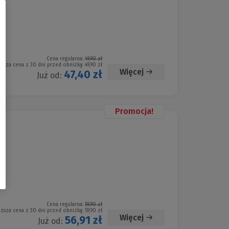
Cena regularna:
49,90 zł
iższa cena z 30 dni przed obniżką:
49,90 zł
Więcej
47,40 zł
Już od:
Promocja!
Cena regularna:
59,90 zł
iższa cena z 30 dni przed obniżką:
59,90 zł
Więcej
56,91 zł
Już od: