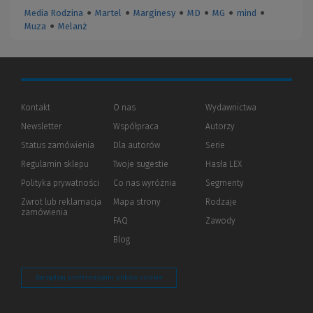
Media Rodzina
●
Martel
●
Marginesy
●
MD
●
MG
●
mind
●
Muza
●
Melanż
Kontakt
O nas
Wydawnictwa
Newsletter
Współpraca
Autorzy
Status zamówienia
Dla autorów
(Nowe
(Link
Serie
okno)
do
Regulamin sklepu
Twoje sugestie
Hasła LEX
innej
strony)
Polityka prywatności
(Nowe
(Link
Co nas wyróżnia
Segmenty
okno)
do
Zwrot lub reklamacja
Mapa strony
Rodzaje
innej
zamówienia
strony)
FAQ
Zawody
Blog
Zarządzaj preferencjami plików cookie