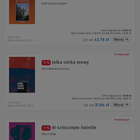
Andrzej Januszajtis
Cena regularna:
45,00 zł
Najniższa cena z 30 dni przed obniżką:
45,00 zł
marpress
42,76 zł
Więcej
Już od:
Rok publikacji: 2022
Promocja!
Jolka córka mewy
-5 %
Stanisław Goszczurny
Cena regularna:
39,00 zł
Najniższa cena z 30 dni przed obniżką:
39,00 zł
marpress
37,04 zł
Więcej
Już od:
Rok publikacji: 2022
Promocja!
W sztucznym świetle
-5 %
Deniz Ohde