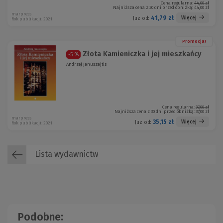
Cena regularna:
44,00 zł
Najniższa cena z 30 dni przed obniżką:
44,00 zł
marpress
41,79 zł
Więcej
Już od:
Rok publikacji: 2021
Promocja!
Złota Kamieniczka i jej mieszkańcy
-5 %
Andrzej Januszajtis
Cena regularna:
37,00 zł
Najniższa cena z 30 dni przed obniżką:
37,00 zł
marpress
35,15 zł
Więcej
Już od:
Rok publikacji: 2021
Lista wydawnictw
Podobne: