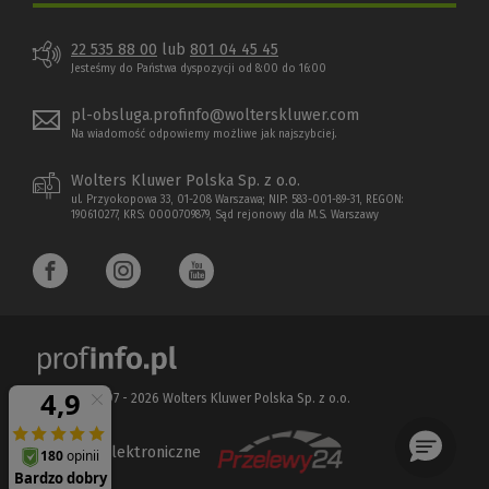
22 535 88 00
lub
801 04 45 45
Jesteśmy do Państwa dyspozycji od 8:00 do 16:00
pl-obsluga.profinfo@wolterskluwer.com
Na wiadomość odpowiemy możliwe jak najszybciej.
Wolters Kluwer Polska Sp. z o.o.
ul. Przyokopowa 33, 01-208 Warszawa; NIP: 583-001-89-31, REGON:
190610277, KRS: 0000709879, Sąd rejonowy dla M.S. Warszawy
Copyright 1997 - 2026 Wolters Kluwer Polska Sp. z o.o.
Płatności elektroniczne
(Nowe
(Link
okno)
do