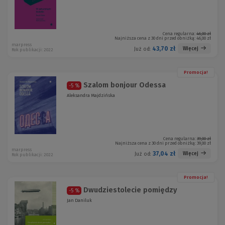
Cena regularna:
46,00 zł
Najniższa cena z 30 dni przed obniżką:
46,00 zł
marpress
43,70 zł
Więcej
Już od:
Rok publikacji: 2022
Promocja!
Szalom bonjour Odessa
-5 %
Aleksandra Majdzińska
Cena regularna:
39,00 zł
Najniższa cena z 30 dni przed obniżką:
39,00 zł
marpress
37,04 zł
Więcej
Już od:
Rok publikacji: 2022
Promocja!
Dwudziestolecie pomiędzy
-5 %
Jan Daniluk