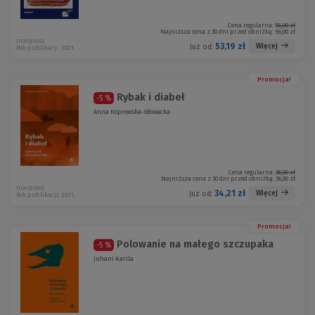
Cena regularna:
56,00 zł
Najniższa cena z 30 dni przed obniżką:
56,00 zł
marpress
53,19 zł
Więcej
Już od:
Rok publikacji: 2021
Promocja!
Rybak i diabeł
-5 %
Anna Koprowska-Głowacka
Cena regularna:
36,00 zł
Najniższa cena z 30 dni przed obniżką:
36,00 zł
marpress
34,21 zł
Więcej
Już od:
Rok publikacji: 2021
Promocja!
Polowanie na małego szczupaka
-5 %
Juhani Karila