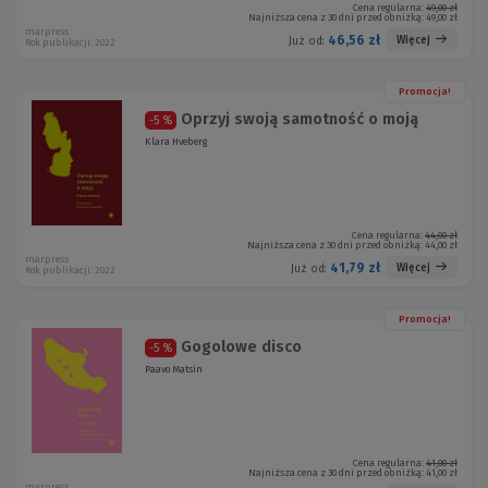
Cena regularna:
49,00 zł
Najniższa cena z 30 dni przed obniżką:
49,00 zł
marpress
46,56 zł
Więcej
Już od:
Rok publikacji: 2022
Promocja!
Oprzyj swoją samotność o moją
-5 %
Klara Hveberg
Cena regularna:
44,00 zł
Najniższa cena z 30 dni przed obniżką:
44,00 zł
marpress
41,79 zł
Więcej
Już od:
Rok publikacji: 2022
Promocja!
Gogolowe disco
-5 %
Paavo Matsin
Cena regularna:
41,00 zł
Najniższa cena z 30 dni przed obniżką:
41,00 zł
marpress