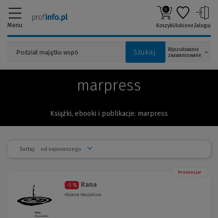
0
Menu
Koszyk
Ulubione
Zaloguj
Wyszukiwanie
Szukaj
zaawansowane
marpress
Książki, ebooki i publikacje: marpress
Sortuj:
Promocja!
Rana
-5 %
Oksana Wasiakina