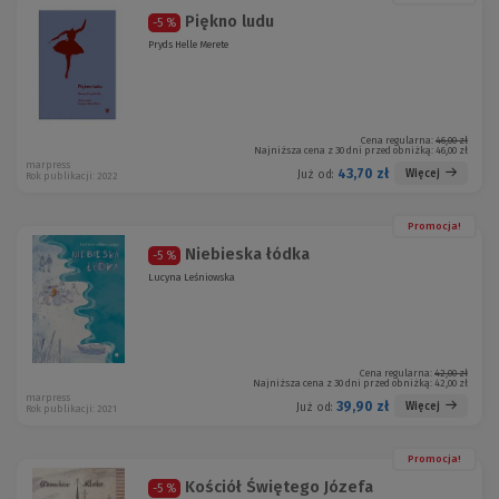
Piękno ludu
-5 %
Pryds Helle Merete
Cena regularna:
46,00 zł
Najniższa cena z 30 dni przed obniżką:
46,00 zł
marpress
43,70 zł
Więcej
Już od:
Rok publikacji: 2022
Promocja!
Niebieska łódka
-5 %
Lucyna Leśniowska
Cena regularna:
42,00 zł
Najniższa cena z 30 dni przed obniżką:
42,00 zł
marpress
39,90 zł
Więcej
Już od:
Rok publikacji: 2021
Promocja!
Kościół Świętego Józefa
-5 %