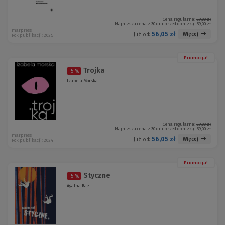
Cena regularna:
59,00 zł
Najniższa cena z 30 dni przed obniżką:
59,00 zł
marpress
56,05 zł
Więcej
Już od:
Rok publikacji: 2025
Promocja!
Trojka
-5 %
Izabela Morska
Cena regularna:
59,00 zł
Najniższa cena z 30 dni przed obniżką:
59,00 zł
marpress
56,05 zł
Więcej
Już od:
Rok publikacji: 2024
Promocja!
Styczne
-5 %
Agatha Rae