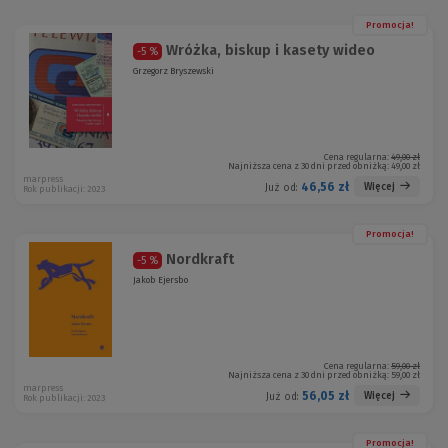
Promocja!
Wróżka, biskup i kasety wideo
-5 %
Grzegorz Bryszewski
Cena regularna:
49,00 zł
Najniższa cena z 30 dni przed obniżką:
49,00 zł
marpress
46,56 zł
Więcej
Już od:
Rok publikacji: 2023
Promocja!
Nordkraft
-5 %
Jakob Ejersbo
Cena regularna:
59,00 zł
Najniższa cena z 30 dni przed obniżką:
59,00 zł
marpress
56,05 zł
Więcej
Już od:
Rok publikacji: 2023
Promocja!