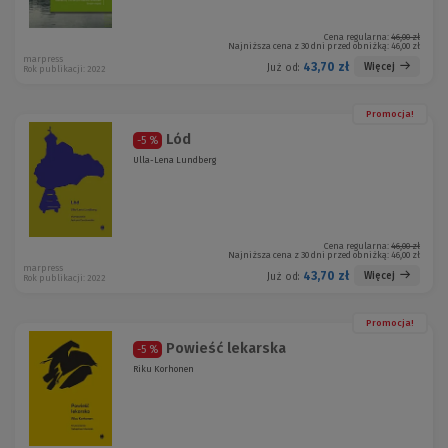
Cena regularna:
46,00 zł
Najniższa cena z 30 dni przed obniżką:
46,00 zł
marpress
43,70 zł
Więcej
Już od:
Rok publikacji: 2022
Promocja!
Lód
-5 %
Ulla-Lena Lundberg
Cena regularna:
46,00 zł
Najniższa cena z 30 dni przed obniżką:
46,00 zł
marpress
43,70 zł
Więcej
Już od:
Rok publikacji: 2022
Promocja!
Powieść lekarska
-5 %
Riku Korhonen