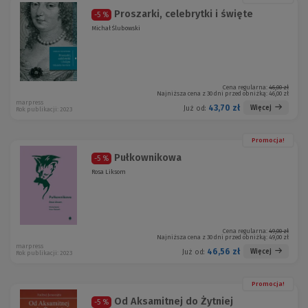
Proszarki, celebrytki i święte
-5 %
Michał Ślubowski
Cena regularna:
46,00 zł
Najniższa cena z 30 dni przed obniżką:
46,00 zł
marpress
43,70 zł
Więcej
Już od:
Rok publikacji: 2023
Promocja!
Pułkownikowa
-5 %
Rosa Liksom
Cena regularna:
49,00 zł
Najniższa cena z 30 dni przed obniżką:
49,00 zł
marpress
46,56 zł
Więcej
Już od:
Rok publikacji: 2023
Promocja!
Od Aksamitnej do Żytniej
-5 %