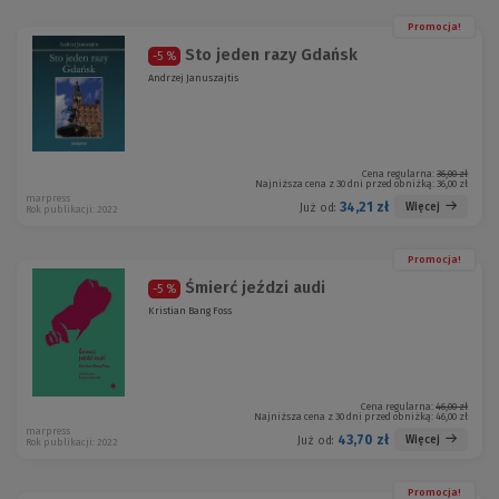
Promocja!
Sto jeden razy Gdańsk
-5 %
Andrzej Januszajtis
Cena regularna:
36,00 zł
Najniższa cena z 30 dni przed obniżką:
36,00 zł
marpress
34,21 zł
Więcej
Już od:
Rok publikacji: 2022
Promocja!
Śmierć jeździ audi
-5 %
Kristian Bang Foss
Cena regularna:
46,00 zł
Najniższa cena z 30 dni przed obniżką:
46,00 zł
marpress
43,70 zł
Więcej
Już od:
Rok publikacji: 2022
Promocja!