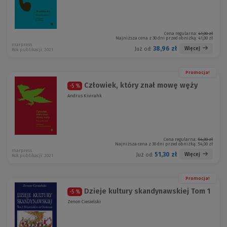
Cena regularna:
41,00 zł
Najniższa cena z 30 dni przed obniżką:
41,00 zł
marpress
38,96 zł
Więcej
Już od:
Rok publikacji: 2021
Promocja!
Człowiek, który znał mowę węży
-5 %
Andrus Kivirahk
Cena regularna:
54,00 zł
Najniższa cena z 30 dni przed obniżką:
54,00 zł
marpress
51,30 zł
Więcej
Już od:
Rok publikacji: 2021
Promocja!
Dzieje kultury skandynawskiej Tom 1
-5 %
Zenon Ciesielski