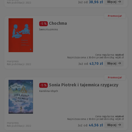
38,96 zł
Więcej
Już od:
Rok publikacji: 2022
Promocja!
Chochma
-5 %
Svens Kuzmins
Cena regularna:
46,00 zł
Najniższa cena z 30 dni przed obniżką:
46,00 zł
marpress
43,70 zł
Więcej
Już od:
Rok publikacji: 2022
Promocja!
Sonia Piotrek i tajemnica rzygaczy
-5 %
Karolina Ubych
Cena regularna:
49,00 zł
Najniższa cena z 30 dni przed obniżką:
49,00 zł
marpress
46,56 zł
Więcej
Już od:
Rok publikacji: 2022