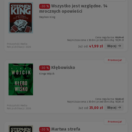
Wszystko jest względne. 14
-30 %
mrocznych opowieści
Stephen King
Cena regularna:
59,99 zł
Najniższa cena z 30 dni przed obniżką:
59,99 zł
Prószyński Media
41,99 zł
Więcej
Już od:
Rok publikacji: 2026
Promocja!
Kłębowisko
-30 %
Kinga Wójcik
Cena regularna:
50,00 zł
Najniższa cena z 30 dni przed obniżką:
50,00 zł
Prószyński Media
35,00 zł
Więcej
Już od:
Rok publikacji: 2026
Promocja!
Martwa strefa
-30 %