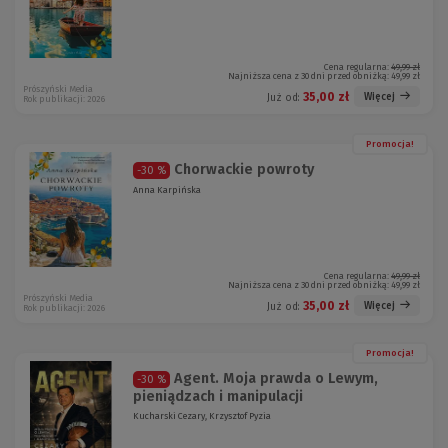
Cena regularna:
49,99 zł
Najniższa cena z 30 dni przed obniżką:
49,99 zł
Prószyński Media
35,00 zł
Więcej
Już od:
Rok publikacji: 2026
Promocja!
Chorwackie powroty
-30 %
Anna Karpińska
Cena regularna:
49,99 zł
Najniższa cena z 30 dni przed obniżką:
49,99 zł
Prószyński Media
35,00 zł
Więcej
Już od:
Rok publikacji: 2026
Promocja!
Agent. Moja prawda o Lewym,
-30 %
pieniądzach i manipulacji
Kucharski Cezary, Krzysztof Pyzia