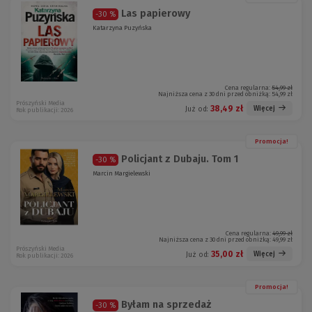
Las papierowy
-30 %
Katarzyna Puzyńska
Cena regularna:
54,99 zł
Najniższa cena z 30 dni przed obniżką:
54,99 zł
Prószyński Media
38,49 zł
Więcej
Już od:
Rok publikacji: 2026
Promocja!
Policjant z Dubaju. Tom 1
-30 %
Marcin Margielewski
Cena regularna:
49,99 zł
Najniższa cena z 30 dni przed obniżką:
49,99 zł
Prószyński Media
35,00 zł
Więcej
Już od:
Rok publikacji: 2026
Promocja!
Byłam na sprzedaż
-30 %