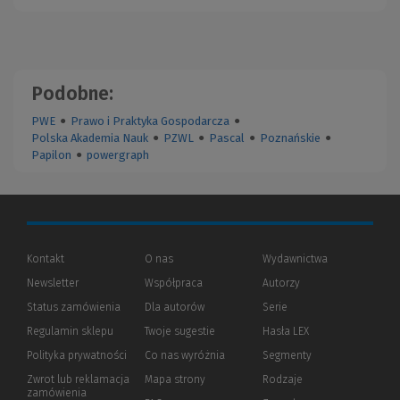
Podobne:
PWE
●
Prawo i Praktyka Gospodarcza
●
Polska Akademia Nauk
●
PZWL
●
Pascal
●
Poznańskie
●
Papilon
●
powergraph
Kontakt
O nas
Wydawnictwa
Newsletter
Współpraca
Autorzy
Status zamówienia
Dla autorów
(Nowe
(Link
Serie
okno)
do
Regulamin sklepu
Twoje sugestie
Hasła LEX
innej
strony)
Polityka prywatności
(Nowe
(Link
Co nas wyróżnia
Segmenty
okno)
do
Zwrot lub reklamacja
Mapa strony
Rodzaje
innej
zamówienia
strony)