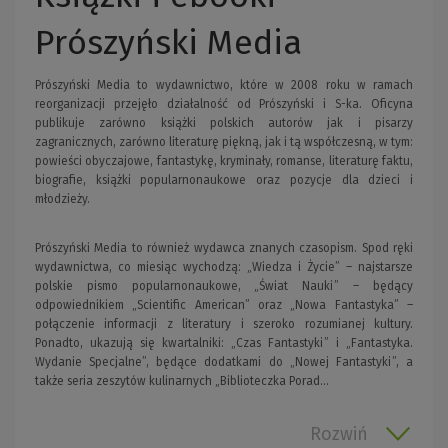
Prószyński Media
Prószyński Media to wydawnictwo, które w 2008 roku w ramach
reorganizacji przejęło działalność od Prószyński i S-ka. Oficyna
publikuje zarówno książki polskich autorów jak i pisarzy
zagranicznych, zarówno literaturę piękną, jak i tą współczesną, w tym:
powieści obyczajowe, fantastykę, kryminały, romanse, literaturę faktu,
biografie, książki popularnonaukowe oraz pozycje dla dzieci i
młodzieży.
Prószyński Media to również wydawca znanych czasopism. Spod ręki
wydawnictwa, co miesiąc wychodzą: „Wiedza i Życie” – najstarsze
polskie pismo popularnonaukowe, „Świat Nauki” – będący
odpowiednikiem „Scientific American” oraz „Nowa Fantastyka” –
połączenie informacji z literatury i szeroko rozumianej kultury.
Ponadto, ukazują się kwartalniki: „Czas Fantastyki” i „Fantastyka.
Wydanie Specjalne”, będące dodatkami do „Nowej Fantastyki”, a
także seria zeszytów kulinarnych „Biblioteczka Porad...
Rozwiń