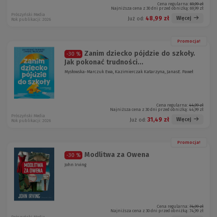
Cena regularna:
69,99 zł
Najniższa cena z 30 dni przed obniżką:
69,99 zł
Prószyński Media
48,99 zł
Więcej
Już od:
Rok publikacji: 2026
Promocja!
Zanim dziecko pójdzie do szkoły.
-30 %
Jak pokonać trudności...
Mysłowska-Marczuk Ewa, Kazimierczak Katarzyna, JanasE. Paweł
Cena regularna:
44,99 zł
Najniższa cena z 30 dni przed obniżką:
44,99 zł
Prószyński Media
31,49 zł
Więcej
Już od:
Rok publikacji: 2026
Promocja!
Modlitwa za Owena
-30 %
John Irving
Cena regularna:
74,99 zł
Najniższa cena z 30 dni przed obniżką:
74,99 zł