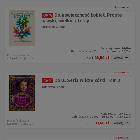
Promocja!
Długowieczność kobiet. Proste
-30 %
nawyki, wielkie efekty
Sobkowiak Łukasz
Cena regularna:
55,00 zł
Najniższa cena z 30 dni przed obniżką:
55,00 zł
Prószyński Media
38,50 zł
Więcej
Już od:
Rok publikacji: 2026
Promocja!
Dora. Seria Wilcze córki. Tom 2
-30 %
Katarzyna Ryrych
Cena regularna:
48,00 zł
Najniższa cena z 30 dni przed obniżką:
48,00 zł
Prószyński Media
33,60 zł
Więcej
Już od:
Rok publikacji: 2026
Promocja!