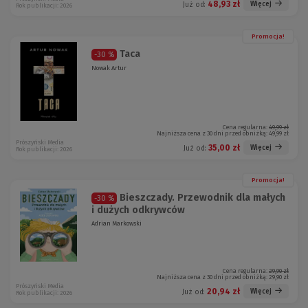
48,93 zł
Więcej
Już od:
Rok publikacji: 2026
Promocja!
Taca
-30 %
Nowak Artur
Cena regularna:
49,99 zł
Najniższa cena z 30 dni przed obniżką:
49,99 zł
Prószyński Media
35,00 zł
Więcej
Już od:
Rok publikacji: 2026
Promocja!
Bieszczady. Przewodnik dla małych
-30 %
i dużych odkrywców
Adrian Markowski
Cena regularna:
29,90 zł
Najniższa cena z 30 dni przed obniżką:
29,90 zł
Prószyński Media
20,94 zł
Więcej
Już od:
Rok publikacji: 2026