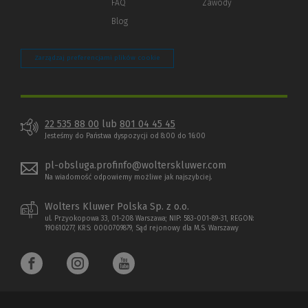
FAQ
Zawody
Blog
Zarządzaj preferencjami plików cookie
22 535 88 00
lub
801 04 45 45
Jesteśmy do Państwa dyspozycji od 8:00 do 16:00
pl-obsluga.profinfo@wolterskluwer.com
Na wiadomość odpowiemy możliwe jak najszybciej.
Wolters Kluwer Polska Sp. z o.o.
ul. Przyokopowa 33, 01-208 Warszawa; NIP: 583-001-89-31, REGON:
190610277, KRS: 0000709879, Sąd rejonowy dla M.S. Warszawy