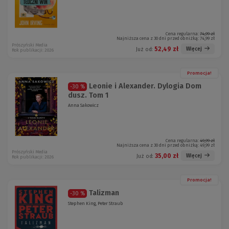
Cena regularna:
74,99 zł
Najniższa cena z 30 dni przed obniżką:
74,99 zł
Prószyński Media
52,49 zł
Więcej
Już od:
Rok publikacji: 2026
Promocja!
Leonie i Alexander. Dylogia Dom
-30 %
dusz. Tom 1
Anna Sakowicz
Cena regularna:
49,99 zł
Najniższa cena z 30 dni przed obniżką:
49,99 zł
Prószyński Media
35,00 zł
Więcej
Już od:
Rok publikacji: 2026
Promocja!
Talizman
-30 %
Stephen King, Peter Straub