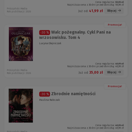
Cena regularna:
59,99 zł
Najniższa cena z 30 dni przed obniżką:
59,99 zł
Prószyński Media
41,99 zł
Więcej
Już od:
Rok publikacji: 2026
Promocja!
Walc pożegnalny. Cykl Pani na
-30 %
wrzosowisku. Tom 4
Lucyna Olejniczak
Cena regularna:
49,99 zł
Najniższa cena z 30 dni przed obniżką:
49,99 zł
Prószyński Media
35,00 zł
Więcej
Już od:
Rok publikacji: 2026
Promocja!
Zbrodnie namiętności
-30 %
Paulina Rabczak
Cena regularna:
49,99 zł
Najniższa cena z 30 dni przed obniżką:
49,99 zł
Prószyński Media