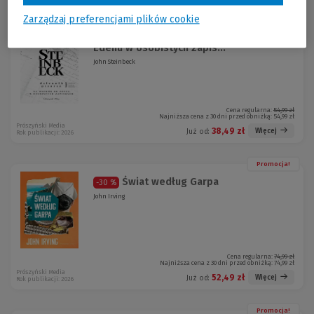
Zarządzaj preferencjami plików cookie
Promocja!
Dziennik pisarza. Na wschód od
-30 %
Edenu w osobistych zapis...
John Steinbeck
Cena regularna:
54,99 zł
Najniższa cena z 30 dni przed obniżką:
54,99 zł
Prószyński Media
38,49 zł
Więcej
Już od:
Rok publikacji: 2026
Promocja!
Świat według Garpa
-30 %
John Irving
Cena regularna:
74,99 zł
Najniższa cena z 30 dni przed obniżką:
74,99 zł
Prószyński Media
52,49 zł
Więcej
Już od:
Rok publikacji: 2026
Promocja!