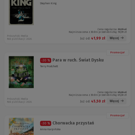
Stephen King
Cena regularna:
59,99 zł
Najniższa cena z 30 dni przed obniżką:
59,99 zł
Prószyński Media
41,99 zł
Więcej
Już od:
Rok publikacji: 2026
Promocja!
Para w ruch. Świat Dysku
-30 %
Terry Pratchett
Cena regularna:
65,00 zł
Najniższa cena z 30 dni przed obniżką:
65,00 zł
Prószyński Media
45,50 zł
Więcej
Już od:
Rok publikacji: 2026
Promocja!
Chorwacka przystań
-30 %
Anna Karpińska