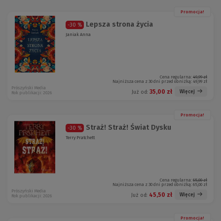
Promocja!
Lepsza strona życia
-30 %
Janiak Anna
Cena regularna:
49,99 zł
Najniższa cena z 30 dni przed obniżką:
49,99 zł
Prószyński Media
35,00 zł
Więcej
Już od:
Rok publikacji: 2026
Promocja!
Straż! Straż! Świat Dysku
-30 %
Terry Pratchett
Cena regularna:
65,00 zł
Najniższa cena z 30 dni przed obniżką:
65,00 zł
Prószyński Media
45,50 zł
Więcej
Już od:
Rok publikacji: 2026
Promocja!