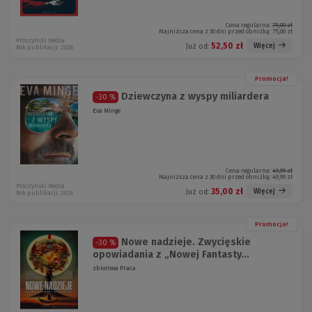
Cena regularna:
75,00 zł
Najniższa cena z 30 dni przed obniżką:
75,00 zł
Prószyński Media
52,50 zł
Więcej
Już od:
Rok publikacji: 2026
Promocja!
Dziewczyna z wyspy miliardera
-30 %
Eva Minge
Cena regularna:
49,99 zł
Najniższa cena z 30 dni przed obniżką:
49,99 zł
Prószyński Media
35,00 zł
Więcej
Już od:
Rok publikacji: 2026
Promocja!
Nowe nadzieje. Zwycięskie
-30 %
opowiadania z „Nowej Fantasty...
zbiorowa Praca