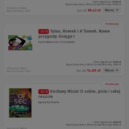
Cena regularna:
54,90 zł
Najniższa cena z 30 dni przed obniżką:
54,90 zł
Prószyński Media
38,43 zł
Więcej
Już od:
Rok publikacji: 2026
Promocja!
Tytus, Romek i A’Tomek. Nowe
-30 %
przygody. Księga I
Karol Weber, Artur Chmielewski
Cena regularna:
19,99 zł
Najniższa cena z 30 dni przed obniżką:
19,99 zł
Prószyński Media
14,00 zł
Więcej
Już od:
Rok publikacji: 2026
Promocja!
Kochany Misiu! O sobie, piciu i całej
-30 %
reszcie
Agnieszka Osiecka
Cena regularna:
69,90 zł
Najniższa cena z 30 dni przed obniżką:
69,90 zł
Prószyński Media