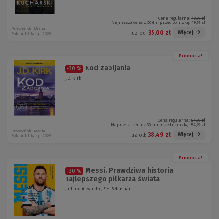
Cena regularna:
49,99 zł
Najniższa cena z 30 dni przed obniżką:
49,99 zł
Prószyński Media
35,00 zł
Więcej
Już od:
Rok publikacji: 2026
Promocja!
Kod zabijania
-30 %
J.D. Kirk
Cena regularna:
54,99 zł
Najniższa cena z 30 dni przed obniżką:
54,99 zł
Prószyński Media
38,49 zł
Więcej
Już od:
Rok publikacji: 2026
Promocja!
Messi. Prawdziwa historia
-30 %
najlepszego piłkarza świata
Juillard Alexandre, Fest Sebastián