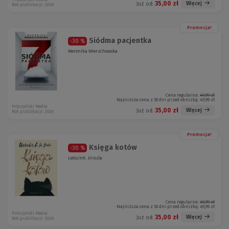
35,00 zł
Więcej
Już od:
Rok publikacji: 2026
Promocja!
Siódma pacjentka
-30 %
Weronika Wierzchowska
Cena regularna:
49,99 zł
Najniższa cena z 30 dni przed obniżką:
49,99 zł
Prószyński Media
35,00 zł
Więcej
Już od:
Rok publikacji: 2026
Promocja!
Księga kotów
-30 %
LeGuinK. Ursula
Cena regularna:
49,99 zł
Najniższa cena z 30 dni przed obniżką:
49,99 zł
Prószyński Media
35,00 zł
Więcej
Już od:
Rok publikacji: 2026