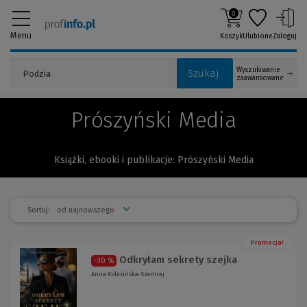
0
Menu
Koszyk
Ulubione
Zaloguj
Wyszukiwanie
Szukaj
zaawansowane
Prószyński Media
Książki, ebooki i publikacje: Prószyński Media
Sortuj:
Promocja!
Odkryłam sekrety szejka
-30 %
Anna Kolasińska-Szemraj