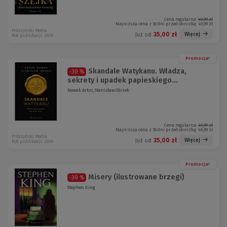
Cena regularna:
49,99 zł
Najniższa cena z 30 dni przed obniżką:
49,99 zł
Prószyński Media
35,00 zł
Więcej
Już od:
Rok publikacji: 2026
Promocja!
Skandale Watykanu. Władza,
-30 %
sekrety i upadek papieskiego...
Nowak Artur, Stanisław Obirek
Cena regularna:
49,99 zł
Najniższa cena z 30 dni przed obniżką:
49,99 zł
Prószyński Media
35,00 zł
Więcej
Już od:
Rok publikacji: 2026
Promocja!
Misery (ilustrowane brzegi)
-30 %
Stephen King