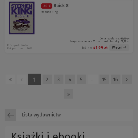
Buick 8
-30 %
Stephen King
Cena regularna:
59,99 zł
Najniższa cena z 30 dni przed obniżką:
59,99 zł
Prószyński Media
41,99 zł
Więcej
Już od:
Rok publikacji: 2026
1
2
3
4
5
…
15
16
Lista wydawnictw
Książki i ebooki