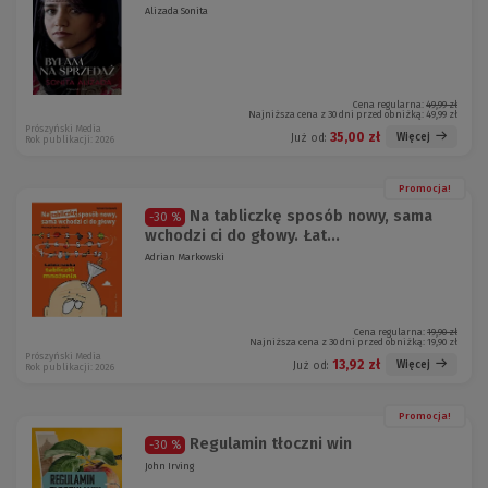
Alizada Sonita
Cena regularna:
49,99 zł
Najniższa cena z 30 dni przed obniżką:
49,99 zł
Prószyński Media
35,00 zł
Więcej
Już od:
Rok publikacji: 2026
Promocja!
Na tabliczkę sposób nowy, sama
-30 %
wchodzi ci do głowy. Łat...
Adrian Markowski
Cena regularna:
19,90 zł
Najniższa cena z 30 dni przed obniżką:
19,90 zł
Prószyński Media
13,92 zł
Więcej
Już od:
Rok publikacji: 2026
Promocja!
Regulamin tłoczni win
-30 %
John Irving