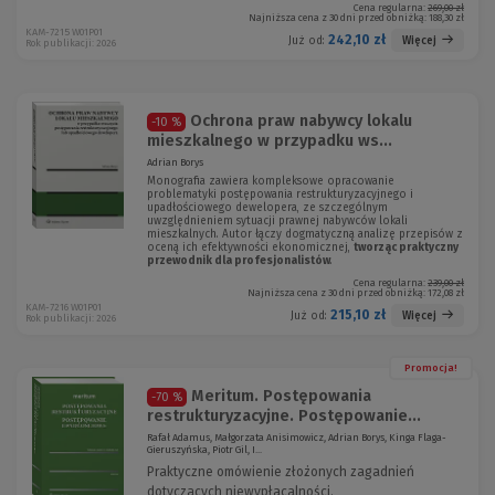
Cena regularna:
269,00 zł
Najniższa cena z 30 dni przed obniżką:
188,30 zł
KAM-7215 W01P01
242,10 zł
Więcej
Już od:
Rok publikacji: 2026
Ochrona praw nabywcy lokalu
-10 %
mieszkalnego w przypadku ws...
Adrian Borys
Monografia zawiera kompleksowe opracowanie
problematyki postępowania restrukturyzacyjnego i
upadłościowego dewelopera, ze szczególnym
uwzględnieniem sytuacji prawnej nabywców lokali
mieszkalnych. Autor łączy dogmatyczną analizę przepisów z
oceną ich efektywności ekonomicznej,
tworząc praktyczny
przewodnik dla profesjonalistów
.
Cena regularna:
239,00 zł
Najniższa cena z 30 dni przed obniżką:
172,08 zł
KAM-7216 W01P01
215,10 zł
Więcej
Już od:
Rok publikacji: 2026
Promocja!
Meritum. Postępowania
-70 %
restrukturyzacyjne. Postępowanie...
Rafał Adamus, Małgorzata Anisimowicz, Adrian Borys, Kinga Flaga-
Gieruszyńska, Piotr Gil, I...
Praktyczne omówienie złożonych zagadnień
dotyczących niewypłacalności.