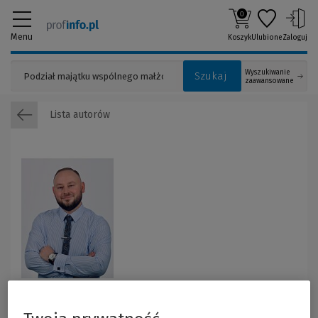
0
Menu
Koszyk
Ulubione
Zaloguj
Wyszukiwanie
Szukaj
zaawansowane
Lista autorów
Adrian Borys