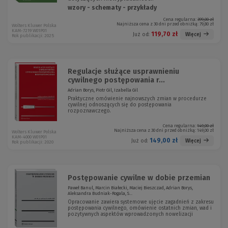
wzory - schematy - przykłady
Cena regularna:
399,00 zł
Najniższa cena z 30 dni przed obniżką:
79,80 zł
Wolters Kluwer Polska
KAM-7219 W01P01
119,70 zł
Więcej
Już od:
Rok publikacji: 2025
Regulacje służące usprawnieniu
cywilnego postępowania r...
Adrian Borys, Piotr Gil, Izabella Gil
Praktyczne omówienie najnowszych zmian w procedurze
cywilnej odnoszących się do postępowania
rozpoznawczego.
Cena regularna:
149,00 zł
Najniższa cena z 30 dni przed obniżką:
149,00 zł
Wolters Kluwer Polska
KAM-4000 W01P01
149,00 zł
Więcej
Już od:
Rok publikacji: 2020
Postępowanie cywilne w dobie przemian
Paweł Banul, Marcin Białecki, Maciej Bieszczad, Adrian Borys,
Aleksandra Budniak-Rogala, S...
Opracowanie zawiera systemowe ujęcie zagadnień z zakresu
postępowania cywilnego, omówienie ostatnich zmian, wad i
pozytywnych aspektów wprowadzonych nowelizacji