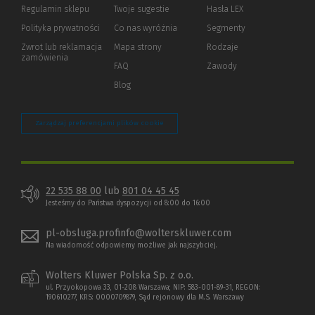
okno)
do
Regulamin sklepu
Twoje sugestie
Hasła LEX
innej
strony)
Polityka prywatności
(Nowe
(Link
Co nas wyróżnia
Segmenty
okno)
do
Zwrot lub reklamacja
Mapa strony
Rodzaje
innej
zamówienia
strony)
FAQ
Zawody
Blog
Zarządzaj preferencjami plików cookie
22 535 88 00
lub
801 04 45 45
Jesteśmy do Państwa dyspozycji od 8:00 do 16:00
pl-obsluga.profinfo@wolterskluwer.com
Na wiadomość odpowiemy możliwe jak najszybciej.
Wolters Kluwer Polska Sp. z o.o.
ul. Przyokopowa 33, 01-208 Warszawa; NIP: 583-001-89-31, REGON:
190610277, KRS: 0000709879, Sąd rejonowy dla M.S. Warszawy