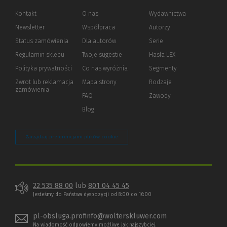
Kontakt
O nas
Wydawnictwa
Newsletter
Współpraca
Autorzy
Status zamówienia
Dla autorów
(Nowe
(Link
Serie
okno)
do
Regulamin sklepu
Twoje sugestie
Hasła LEX
innej
strony)
Polityka prywatności
(Nowe
(Link
Co nas wyróżnia
Segmenty
okno)
do
Zwrot lub reklamacja
Mapa strony
Rodzaje
innej
zamówienia
strony)
FAQ
Zawody
Blog
Zarządzaj preferencjami plików cookie
22 535 88 00
lub
801 04 45 45
Jesteśmy do Państwa dyspozycji od 8:00 do 16:00
pl-obsluga.profinfo@wolterskluwer.com
Na wiadomość odpowiemy możliwe jak najszybciej.