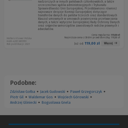
nadzorczych w innych państwach członkowskich, a także
orzecznictwo sądów administracyjnych i Trybunału
Sprawiedliwości Unii Europejskiej. Przedstawiono również
najnowsze decyzje Komisji Europejskiej dotyczące
transferów danych do państw trzecich oraz standardowych
klauzul umownych w umowach powierzenia przetwarzania
danych, a także wytyczne Europejskiej Rady Ochrony Danych
oraz organów samorządów zawodowych radców prawnych i
adwokatów.
Cena regularna:
119,00 zł
Najniższa cena z 30 dni przed obniżką:
119,00 zł
Wolters Kluwer Polska
KAM-4281 W01P01
119,00 zł
Więcej
Już od:
Rok publikacji: 2021
Podobne:
Zdzisław Gołba
●
Jacek Gudowski
●
Paweł Grzegorczyk
●
Piotr Gil
●
Waldemar Gos
●
Wojciech Górowski
●
Andrzej Gliniecki
●
Bogusława Gnela