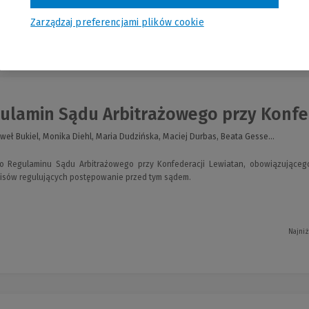
Zarządzaj preferencjami plików cookie
nia
lamin Sądu Arbitrażowego przy Konfede
weł Bukiel, Monika Diehl, Maria Dudzińska, Maciej Durbas, Beata Gesse...
 Regulaminu Sądu Arbitrażowego przy Konfederacji Lewiatan, obowią­zującego
isów regulujących postępowanie przed tym sądem.
Najniż