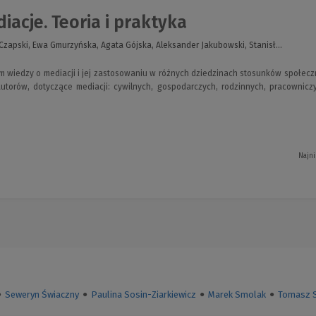
iacje. Teoria i praktyka
Czapski, Ewa Gmurzyńska, Agata Gójska, Aleksander Jakubowski, Stanisł...
 wiedzy o mediacji i jej zastosowaniu w różnych dziedzinach stosunków społeczn
utorów, dotyczące mediacji: cywilnych, gospodarczych, rodzinnych, pracowniczy
Najni
●
Seweryn Świaczny
●
Paulina Sosin-Ziarkiewicz
●
Marek Smolak
●
Tomasz 