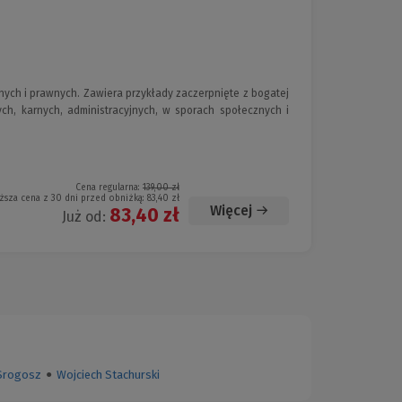
ych i prawnych. Zawiera przykłady zaczerpnięte z bogatej
ch, karnych, administracyjnych, w sporach społecznych i
Cena regularna:
139,00 zł
ższa cena z 30 dni przed obniżką:
83,40 zł
Więcej
83,40 zł
Już od:
Srogosz
●
Wojciech Stachurski