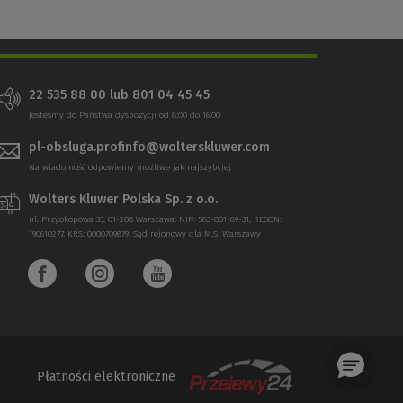
22 535 88 00
lub
801 04 45 45
Jesteśmy do Państwa dyspozycji od 8:00 do 16:00
pl-obsluga.profinfo@wolterskluwer.com
Na wiadomość odpowiemy możliwe jak najszybciej.
Wolters Kluwer Polska Sp. z o.o.
ul. Przyokopowa 33, 01-208 Warszawa; NIP: 583-001-89-31, REGON:
190610277, KRS: 0000709879, Sąd rejonowy dla M.S. Warszawy
Płatności elektroniczne
(Nowe
(Link