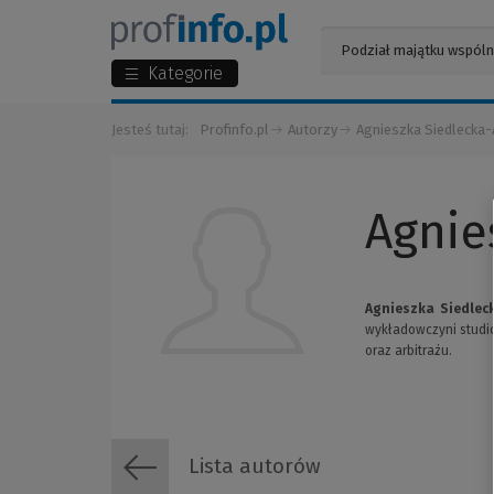
Kategorie
Jesteś tutaj:
Profinfo.pl
Autorzy
Agnieszka Siedlecka-
Agnie
Agnieszka Siedlec
wykładowczyni studió
oraz arbitrażu.
Lista autorów