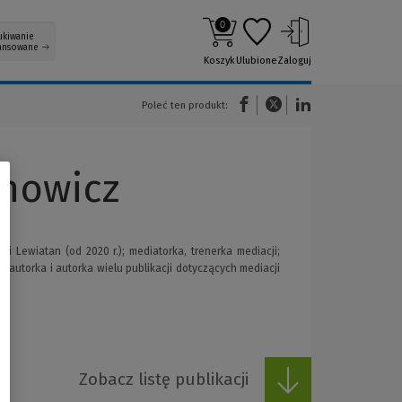
0
ukiwanie
ansowane
Koszyk
Ulubione
Zaloguj
(Nowe okno)
(Link do innej strony)
(Link do innej strony)
Poleć ten produkt:
chowicz
i Lewiatan (od 2020 r.); mediatorka, trenerka mediacji;
łautorka i autorka wielu publikacji dotyczących mediacji
Zobacz listę publikacji