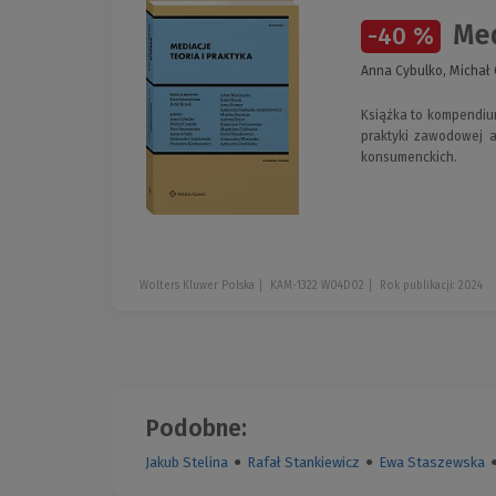
Med
-40 %
Anna Cybulko, Michał 
Książka to kompendium
praktyki zawodowej a
konsumenckich.
Wolters Kluwer Polska
KAM-1322 W04D02
Rok publikacji: 2024
Podobne:
Jakub Stelina
●
Rafał Stankiewicz
●
Ewa Staszewska