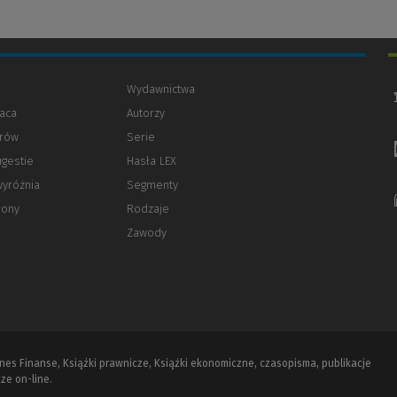
Wydawnictwa
aca
Autorzy
orów
(Nowe
(Link
Serie
okno)
do
ugestie
Hasła LEX
innej
strony)
wyróżnia
Segmenty
rony
Rodzaje
Zawody
iznes Finanse, Książki prawnicze, Książki ekonomiczne, czasopisma, publikacje
ze on-line.