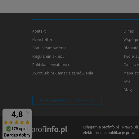
Kontakt
O nas
Newsletter
Współpr
Status zamówienia
Dla aut
Regulamin sklepu
Twoje s
Polityka prywatności
(Nowe
(Link
Co nas 
okno)
do
Zwrot lub reklamacja zamówienia
Mapa st
innej
strony)
FAQ
Blog
Zarządzaj preferencjami plików cookie
Księgarnia profinfo.pl - Prawo B
elektroniczne, publikacje prawnic