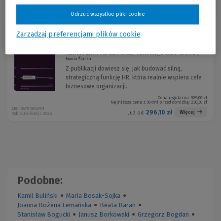
Sortuj:
Odrzuć wszystkie pliki cookie
Nowość
Zarządzaj preferencjami plików cookie
Meritum HR
-10 %
Albert Binda, Monika Leśnikowska- Marciniak, Jarosław Marciniak,
Iwona Ślaska
Z publikacji dowiesz się, jak budować silną,
strategiczną funkcję HR, która realnie wspiera cele
biznesowe organizacji.
Cena regularna:
329,00 zł
Najniższa cena z 30 dni przed obniżką:
230,30 zł
ABC-0675 W04P01
296,10 zł
Więcej
Już od:
Rok publikacji: 2026
Podobne:
Kamil Buliński
●
Maria Bosak-Sojka
●
Joanna Bożena Lemańska
●
Beata Baran
●
Stanisław Bogucki
●
Janusz Borkowski
●
Grzegorz Bogdan
●