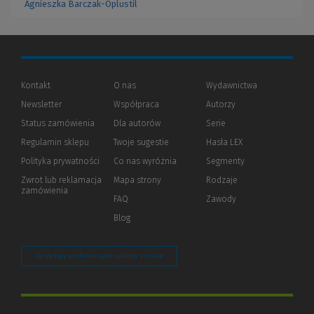
Agnieszka Barczak-Oplustil
Kontakt
O nas
Wydawnictwa
Newsletter
Współpraca
Autorzy
Status zamówienia
Dla autorów
(Nowe
(Link
Serie
okno)
do
Regulamin sklepu
Twoje sugestie
Hasła LEX
innej
strony)
Polityka prywatności
(Nowe
(Link
Co nas wyróżnia
Segmenty
okno)
do
Zwrot lub reklamacja
Mapa strony
Rodzaje
innej
zamówienia
strony)
FAQ
Zawody
Blog
Zarządzaj preferencjami plików cookie