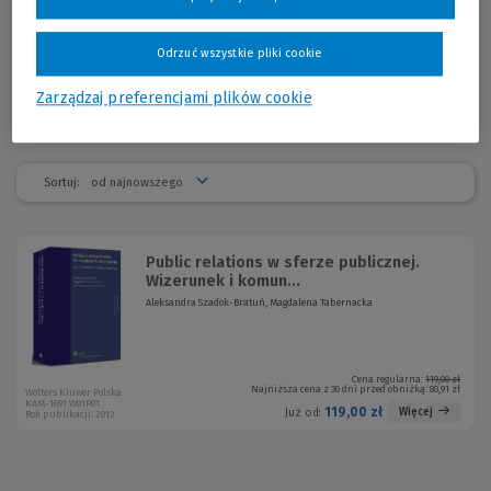
prawa administracyjnego, prawa wyznaniowego, prawa
akademickiego, prawa małżeńskiego, a także filozofii oraz filozofii
prawa. Zajmuje się problematyką z pogranicza prawa publicznego,
Odrzuć wszystkie pliki cookie
prywatnego i kanonicznego.
Zarządzaj preferencjami plików cookie
Sortuj:
Public relations w sferze publicznej.
Wizerunek i komun...
Aleksandra Szadok-Bratuń, Magdalena Tabernacka
Cena regularna:
119,00 zł
Najniższa cena z 30 dni przed obniżką:
80,91 zł
Wolters Kluwer Polska
KAM-1691 W01P01
119,00 zł
Więcej
Już od:
Rok publikacji: 2012