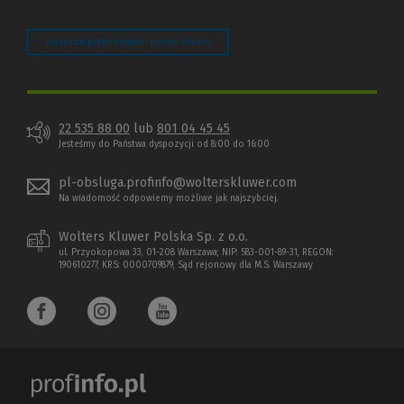
Zarządzaj preferencjami plików cookie
22 535 88 00
lub
801 04 45 45
Jesteśmy do Państwa dyspozycji od 8:00 do 16:00
pl-obsluga.profinfo@wolterskluwer.com
Na wiadomość odpowiemy możliwe jak najszybciej.
Wolters Kluwer Polska Sp. z o.o.
ul. Przyokopowa 33, 01-208 Warszawa; NIP: 583-001-89-31, REGON:
190610277, KRS: 0000709879, Sąd rejonowy dla M.S. Warszawy