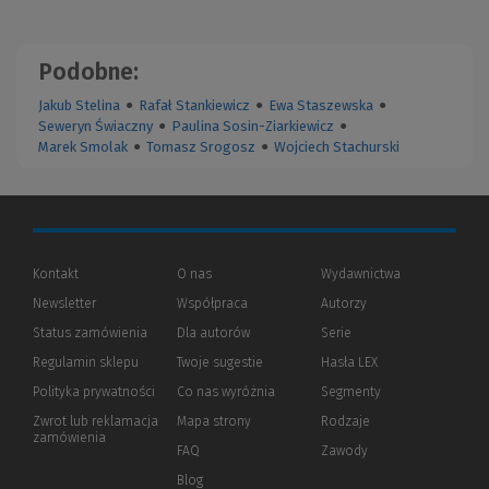
Podobne:
Jakub Stelina
●
Rafał Stankiewicz
●
Ewa Staszewska
●
Seweryn Świaczny
●
Paulina Sosin-Ziarkiewicz
●
Marek Smolak
●
Tomasz Srogosz
●
Wojciech Stachurski
Kontakt
O nas
Wydawnictwa
Newsletter
Współpraca
Autorzy
Status zamówienia
Dla autorów
(Nowe
(Link
Serie
okno)
do
Regulamin sklepu
Twoje sugestie
Hasła LEX
innej
strony)
Polityka prywatności
(Nowe
(Link
Co nas wyróżnia
Segmenty
okno)
do
Zwrot lub reklamacja
Mapa strony
Rodzaje
innej
zamówienia
strony)
FAQ
Zawody
Blog