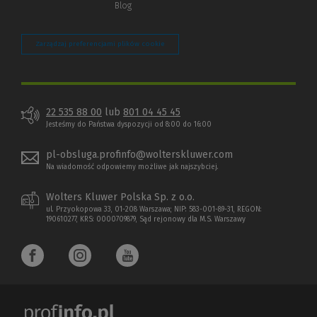
Blog
Zarządzaj preferencjami plików cookie
22 535 88 00
lub
801 04 45 45
Jesteśmy do Państwa dyspozycji od 8:00 do 16:00
pl-obsluga.profinfo@wolterskluwer.com
Na wiadomość odpowiemy możliwe jak najszybciej.
Wolters Kluwer Polska Sp. z o.o.
ul. Przyokopowa 33, 01-208 Warszawa; NIP: 583-001-89-31, REGON:
190610277, KRS: 0000709879, Sąd rejonowy dla M.S. Warszawy