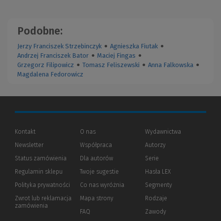
Podobne:
Jerzy Franciszek Strzebinczyk
●
Agnieszka Fiutak
●
Andrzej Franciszek Bator
●
Maciej Fingas
●
Grzegorz Filipowicz
●
Tomasz Feliszewski
●
Anna Falkowska
●
Magdalena Fedorowicz
Kontakt
O nas
Wydawnictwa
Newsletter
Współpraca
Autorzy
Status zamówienia
Dla autorów
(Nowe
(Link
Serie
okno)
do
Regulamin sklepu
Twoje sugestie
Hasła LEX
innej
strony)
Polityka prywatności
(Nowe
(Link
Co nas wyróżnia
Segmenty
okno)
do
Zwrot lub reklamacja
Mapa strony
Rodzaje
innej
zamówienia
strony)
FAQ
Zawody