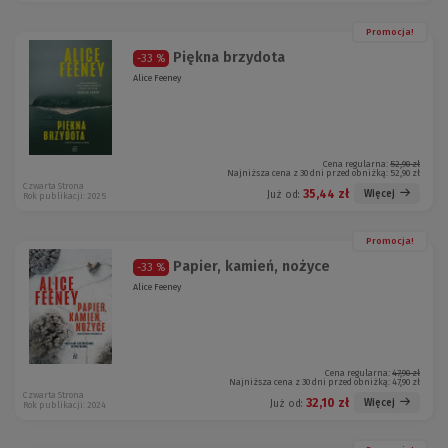
Promocja!
Piękna brzydota
-33 %
Alice Feeney
Cena regularna:
52,90 zł
Najniższa cena z 30 dni przed obniżką:
52,90 zł
Czwarta Strona
35,44 zł
Więcej
Już od:
Rok publikacji: 2025
Promocja!
Papier, kamień, nożyce
-33 %
Alice Feeney
Cena regularna:
47,90 zł
Najniższa cena z 30 dni przed obniżką:
47,90 zł
Czwarta Strona
32,10 zł
Więcej
Już od:
Rok publikacji: 2024