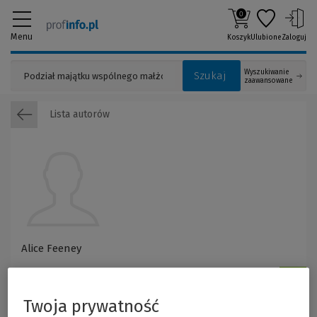
0
Menu
Koszyk
Ulubione
Zaloguj
Wyszukiwanie
Szukaj
zaawansowane
Lista autorów
Alice Feeney
Twoja prywatność