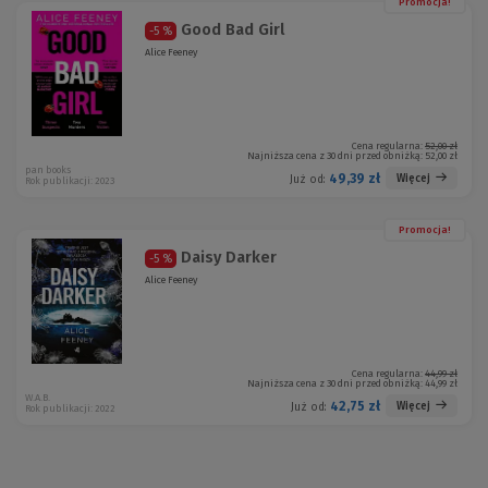
Promocja!
Good Bad Girl
-5 %
Alice Feeney
Cena regularna:
52,00 zł
Najniższa cena z 30 dni przed obniżką:
52,00 zł
pan books
49,39 zł
Więcej
Już od:
Rok publikacji: 2023
Promocja!
Daisy Darker
-5 %
Alice Feeney
Cena regularna:
44,99 zł
Najniższa cena z 30 dni przed obniżką:
44,99 zł
W.A.B.
42,75 zł
Więcej
Już od:
Rok publikacji: 2022