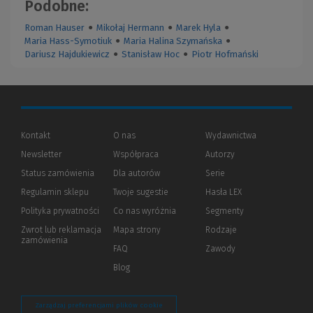
Podobne:
Roman Hauser
●
Mikołaj Hermann
●
Marek Hyla
●
Maria Hass-Symotiuk
●
Maria Halina Szymańska
●
Dariusz Hajdukiewicz
●
Stanisław Hoc
●
Piotr Hofmański
Kontakt
O nas
Wydawnictwa
Newsletter
Współpraca
Autorzy
Status zamówienia
Dla autorów
(Nowe
(Link
Serie
okno)
do
Regulamin sklepu
Twoje sugestie
Hasła LEX
innej
strony)
Polityka prywatności
(Nowe
(Link
Co nas wyróżnia
Segmenty
okno)
do
Zwrot lub reklamacja
Mapa strony
Rodzaje
innej
zamówienia
strony)
FAQ
Zawody
Blog
Zarządzaj preferencjami plików cookie