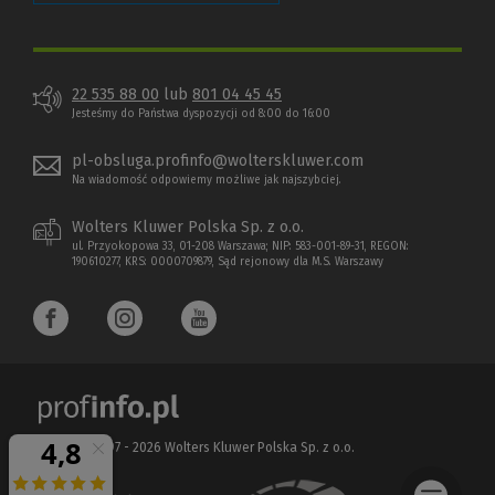
22 535 88 00
lub
801 04 45 45
Jesteśmy do Państwa dyspozycji od 8:00 do 16:00
pl-obsluga.profinfo@wolterskluwer.com
Na wiadomość odpowiemy możliwe jak najszybciej.
Wolters Kluwer Polska Sp. z o.o.
ul. Przyokopowa 33, 01-208 Warszawa; NIP: 583-001-89-31, REGON:
190610277, KRS: 0000709879, Sąd rejonowy dla M.S. Warszawy
Copyright 1997 - 2026 Wolters Kluwer Polska Sp. z o.o.