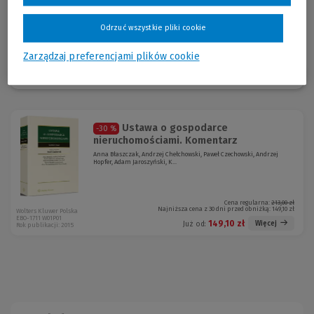
i Administracji Uniwersytetu Warszawskiego
Odrzuć wszystkie pliki cookie
Zarządzaj preferencjami plików cookie
Sortuj:
Ustawa o gospodarce
-30 %
nieruchomościami. Komentarz
Anna Błaszczak, Andrzej Chełchowski, Paweł Czechowski, Andrzej
Hopfer, Adam Jaroszyński, K...
Cena regularna:
213,00 zł
Najniższa cena z 30 dni przed obniżką:
149,10 zł
Wolters Kluwer Polska
EBO-1711 W01P01
149,10 zł
Więcej
Już od:
Rok publikacji: 2015