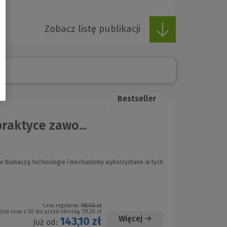
Zobacz listę publikacji
Bestseller
raktyce zawo...
ie tłumaczą technologie i mechanizmy wykorzystane w tych
Cena regularna:
159,00 zł
ższa cena z 30 dni przed obniżką:
111,30 zł
Więcej
143,10 zł
Już od: