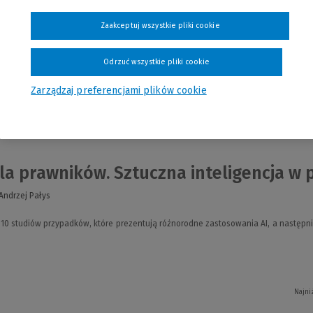
Zaakceptuj wszystkie pliki cookie
Odrzuć wszystkie pliki cookie
Zarządzaj preferencjami plików cookie
nia
la prawników. Sztuczna inteligencja w p
Andrzej Pałys
10 studiów przypadków, które prezentują różnorodne zastosowania AI, a następn
Najni