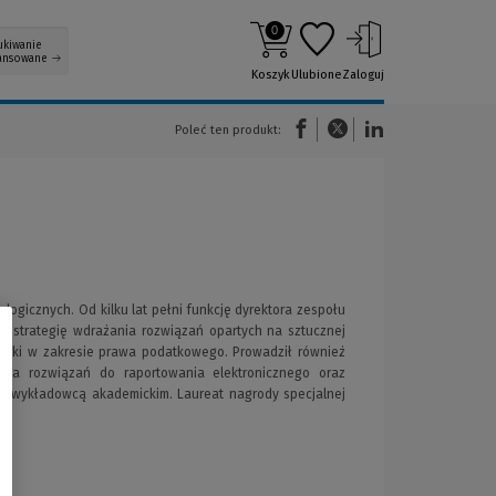
0
ukiwanie
ansowane
Koszyk
Ulubione
Zaloguj
(Nowe okno)
(Link do innej strony)
(Link do innej strony)
Poleć ten produkt:
ogicznych. Od kilku lat pełni funkcję dyrektora zespołu
a strategię wdrażania rozwiązań opartych na sztucznej
darki w zakresie prawa podatkowego. Prowadził również
enia rozwiązań do raportowania elektronicznego oraz
kże wykładowcą akademickim. Laureat nagrody specjalnej