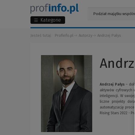
Kategorie
Jesteś tutaj:
Profinfo.pl
Autorzy
Andrzej Pałys
Andrz
Andrzej Pałys
– dok
aktywów cyfrowych w
inteligencji. W swo
liczne projekty do
automatyzację proce
Rising Stars 2022 - P