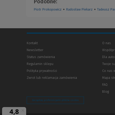
Podobne:
Piotr Prokopowicz
●
Radosław Piekarz
●
Tadeusz Pa
Kontakt
O nas
Newsletter
Współpr
Status zamówienia
Dla aut
Regulamin sklepu
Twoje s
Polityka prywatności
(Nowe
(Link
Co nas 
okno)
do
Zwrot lub reklamacja zamówienia
Mapa st
innej
strony)
FAQ
Blog
Zarządzaj preferencjami plików cookie