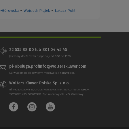
k-Górowska
●
Wojciech Piątek
●
Łukasz Pohl
22 535 88 00
lub
801 04 45 45
Jesteśmy do Państwa dyspozycji od 8:00 do 16:00
pl-obsluga.profinfo@wolterskluwer.com
Na wiadomość odpowiemy możliwe jak najszybciej.
Wolters Kluwer Polska Sp. z o.o.
ul. Przyokopowa 33, 01-208 Warszawa; NIP: 583-001-89-31, REGON:
190610277, KRS: 0000709879, Sąd rejonowy dla M.S. Warszawy