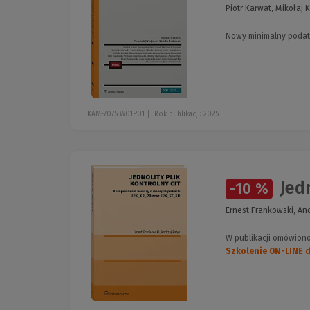
Piotr Karwat, Mikołaj 
Nowy minimalny podat
KAM-7075 W01P01
Rok publikacji: 2025
Jedn
-10 %
Ernest Frankowski, An
W publikacji omówion
Szkolenie ON-LINE dl