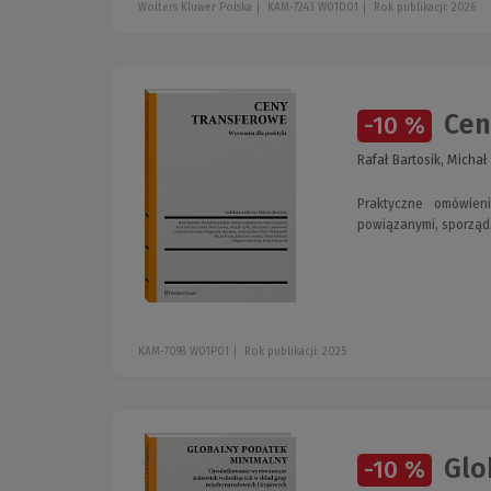
Wolters Kluwer Polska
KAM-7243 W01D01
Rok publikacji: 2026
Cen
-10 %
Rafał Bartosik, Michał
Praktyczne omówien
powiązanymi, sporządz
KAM-7098 W01P01
Rok publikacji: 2025
Glo
-10 %