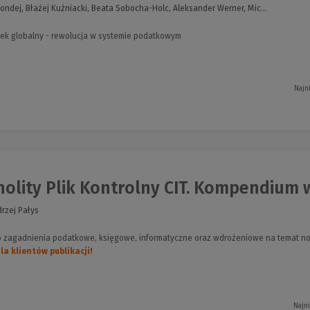
Kondej, Błażej Kuźniacki, Beata Sobocha-Holc, Aleksander Werner, Mic...
ek globalny - rewolucja w systemie podatkowym
Najn
olity Plik Kontrolny CIT. Kompendium w
drzej Pałys
o zagadnienia podatkowe, księgowe, informatyczne oraz wdrożeniowe na temat no
a klientów publikacji!
Najn