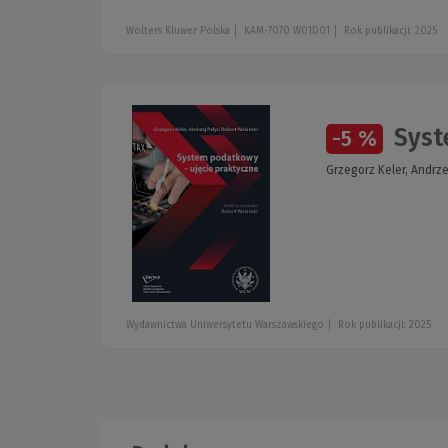
Wolters Kluwer Polska
KAM-7070 W01D01
Rok publikacji: 2025
Syst
-5 %
Grzegorz Keler, Andrze
Wydawnictwa Uniwersytetu Warszawskiego
Rok publikacji: 2025