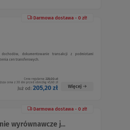
Darmowa dostawa - 0 zł!
 dochodów, dokumentowanie transakcji z podmiotami
zenia cen transferowych.
Cena regularna:
228,00 zł
ższa cena z 30 dni przed obniżką:
45,60 zł
Więcej
205,20 zł
Już od:
Darmowa dostawa - 0 zł!
ie wyrównawcze j...