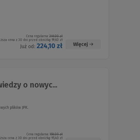
Cena regularna:
249,00 zł
iższa cena z 30 dni przed obniżką:
99,60 zł
Więcej
224,10 zł
Już od:
iedzy o nowyc...
wych plików JPK.
Cena regularna:
159,00 zł
iższa cena z 30 dni przed obniżką:
95,40 zł