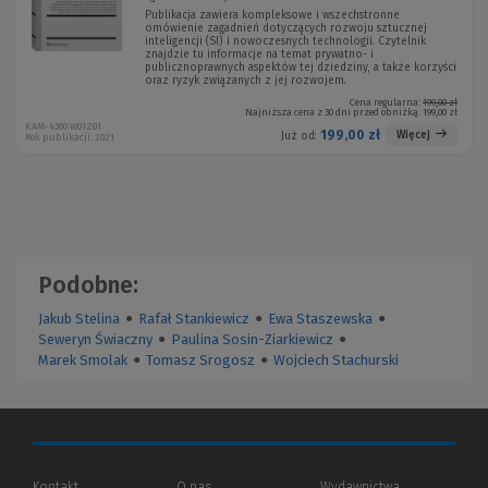
Publikacja zawiera kompleksowe i wszechstronne
omówienie zagadnień dotyczących rozwoju sztucznej
inteligencji (SI) i nowoczesnych technologii. Czytelnik
znajdzie tu informacje na temat prywatno- i
publicznoprawnych aspektów tej dziedziny, a także korzyści
oraz ryzyk związanych z jej rozwojem.
Cena regularna:
199,00 zł
Najniższa cena z 30 dni przed obniżką:
199,00 zł
KAM-4380 W01Z01
199,00 zł
Więcej
Już od:
Rok publikacji: 2021
Podobne:
Jakub Stelina
●
Rafał Stankiewicz
●
Ewa Staszewska
●
Seweryn Świaczny
●
Paulina Sosin-Ziarkiewicz
●
Marek Smolak
●
Tomasz Srogosz
●
Wojciech Stachurski
Kontakt
O nas
Wydawnictwa