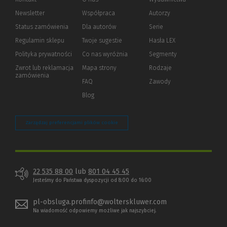
Newsletter
Współpraca
Autorzy
Status zamówienia
Dla autorów
(Nowe
(Link
Serie
okno)
do
Regulamin sklepu
Twoje sugestie
Hasła LEX
innej
strony)
Polityka prywatności
(Nowe
(Link
Co nas wyróżnia
Segmenty
okno)
do
Zwrot lub reklamacja
Mapa strony
Rodzaje
innej
zamówienia
strony)
FAQ
Zawody
Blog
Zarządzaj preferencjami plików cookie
22 535 88 00
lub
801 04 45 45
Jesteśmy do Państwa dyspozycji od 8:00 do 16:00
pl-obsluga.profinfo@wolterskluwer.com
Na wiadomość odpowiemy możliwe jak najszybciej.