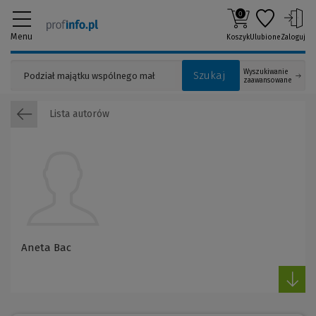
0
Menu
Koszyk
Ulubione
Zaloguj
Wyszukiwanie
Szukaj
zaawansowane
Lista autorów
Aneta Bac