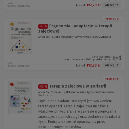
PZWL
112,23 zł
Więcej
Już od:
Rok publikacji: 2022
Promocja!
Ergonomia i adaptacje w terapii
-13 %
zajęciowej
Aneta Bac, Paulina Aleksander-Szymanowicz, Paweł Żychowicz
Cena regularna:
129,00 zł
Najniższa cena z 30 dni przed obniżką:
104,00 zł
PZWL
112,23 zł
Więcej
Już od:
Rok publikacji: 2021
Promocja!
Terapia zajęciowa w geriatrii
-13 %
Aneta Bac, Edyta Janus, Aleksandra Kulis, Agnieszka Smrokowska-
Reichmann
Opieka nad osobami starszymi jest wyzwaniem
teraźniejszości. Terapia zajęciowa umożliwia
właściwe ich wspieranie w zakresie wykonywania
znaczących dla nich zajęć oraz podnoszenie jakości
życia. Podręcznik został opracowany przez
doświadczonych praktyków...