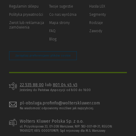
okno)
do
Regulamin sklepu
Twoje sugestie
Hasła LEX
innej
strony)
Polityka prywatności
(Nowe
(Link
Co nas wyróżnia
Segmenty
okno)
do
Zwrot lub reklamacja
Mapa strony
Rodzaje
innej
zamówienia
strony)
FAQ
Zawody
Blog
Zarządzaj preferencjami plików cookie
22 535 88 00
lub
801 04 45 45
Jesteśmy do Państwa dyspozycji od 8:00 do 16:00
pl-obsluga.profinfo@wolterskluwer.com
Na wiadomość odpowiemy możliwe jak najszybciej.
Wolters Kluwer Polska Sp. z o.o.
ul. Przyokopowa 33, 01-208 Warszawa; NIP: 583-001-89-31, REGON:
190610277, KRS: 0000709879, Sąd rejonowy dla M.S. Warszawy