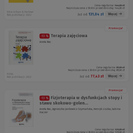
Cena regularna:
144,00 zł
Najniższa cena z 30 dni przed obniżką:
144,00 zł
Edra Urban & Partner
131,04 zł
Więcej
Już od:
Rok publikacji: 2022
Promocja!
Terapia zajęciowa
-13 %
Aneta Bac
Cena regularna:
89,00 zł
Najniższa cena z 30 dni przed obniżką:
89,00 zł
PZWL
77,43 zł
Więcej
Już od:
Rok publikacji: 2022
Promocja!
Fizjoterapia w dysfunkcjach stopy i
-13 %
stawu skokowo-golen...
Aneta Bac, Agnieszka Jankowicz-Szymańska, Henryk Liszka, Sabina
Kaczor
Cena regularna:
129,00 zł
Najniższa cena z 30 dni przed obniżką:
129,00 zł