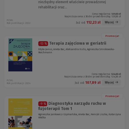
niezbędny element właściwie prowadzonej
rehabilitacji oraz...
Cena regularna:
129,00 zł
Najniższa cena z 30 dni przed obniżką:
129,00 zł
PZWL
112,23 zł
Więcej
Już od:
Rok publikacji: 2022
Promocja!
Terapia zajęciowa w geriatrii
-13 %
Edyta Janus, Aneta Bac, Aleksandra Kulis, Agnieszka Smrokowska-
Reichmann
Cena regularna:
124,00 zł
Najniższa cena z 30 dni przed obniżką:
124,00 zł
PZWL
107,89 zł
Więcej
Już od:
Rok publikacji: 2024
Promocja!
Diagnostyka narządu ruchu w
-9 %
fizjoterapii Tom 1
Agnieszka Jankowicz-Szymańska, Aneta Bac, Henryk Liszka, Katarzyna
Wódka