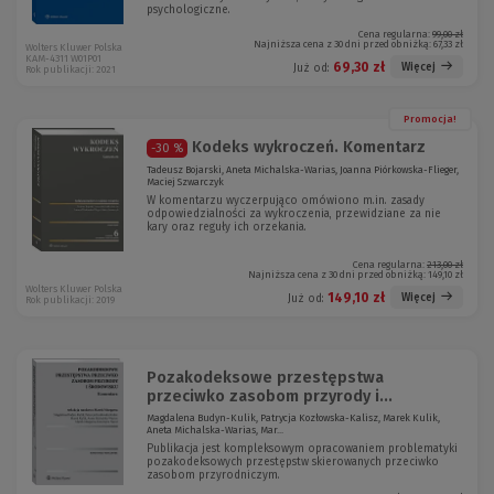
psychologiczne.
Cena regularna:
99,00 zł
Najniższa cena z 30 dni przed obniżką:
67,33 zł
Wolters Kluwer Polska
KAM-4311 W01P01
69,30 zł
Więcej
Już od:
Rok publikacji: 2021
Promocja!
Kodeks wykroczeń. Komentarz
-30 %
Tadeusz Bojarski, Aneta Michalska-Warias, Joanna Piórkowska-Flieger,
Maciej Szwarczyk
W komentarzu wyczerpująco omówiono m.in. zasady
odpowiedzialności za wykroczenia, przewidziane za nie
kary oraz reguły ich orzekania.
Cena regularna:
213,00 zł
Najniższa cena z 30 dni przed obniżką:
149,10 zł
Wolters Kluwer Polska
149,10 zł
Więcej
Już od:
Rok publikacji: 2019
Pozakodeksowe przestępstwa
przeciwko zasobom przyrody i...
Magdalena Budyn-Kulik, Patrycja Kozłowska-Kalisz, Marek Kulik,
Aneta Michalska-Warias, Mar...
Publikacja jest kompleksowym opracowaniem problematyki
pozakodeksowych przestępstw skierowanych przeciwko
zasobom przyrodniczym.