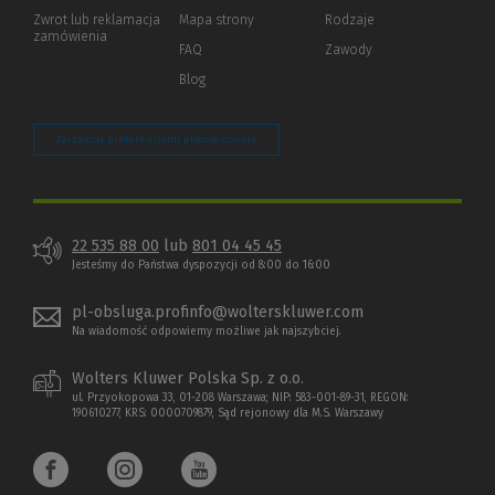
okno)
do
Zwrot lub reklamacja
Mapa strony
Rodzaje
innej
zamówienia
strony)
FAQ
Zawody
Blog
Zarządzaj preferencjami plików cookie
22 535 88 00
lub
801 04 45 45
Jesteśmy do Państwa dyspozycji od 8:00 do 16:00
pl-obsluga.profinfo@wolterskluwer.com
Na wiadomość odpowiemy możliwe jak najszybciej.
Wolters Kluwer Polska Sp. z o.o.
ul. Przyokopowa 33, 01-208 Warszawa; NIP: 583-001-89-31, REGON:
190610277, KRS: 0000709879, Sąd rejonowy dla M.S. Warszawy