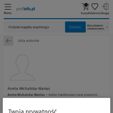
0
Menu
Koszyk
Ulubione
Zaloguj
Wyszukiwanie
Szukaj
zaawansowane
Lista autorów
Aneta Michalska-Warias
Aneta Michalska-Warias –
doktor habilitowany nauk prawnych,
profesor Uniwersytetu Marii Curie-Skłodowskiej w Lublinie. Prowadzi
wykłady, ćwiczenia i seminaria m.in. z prawa karnego, prawa
wykroczeń, kryminologii, zwalczania przestępczości zorganizowanej.
Twoja prywatność