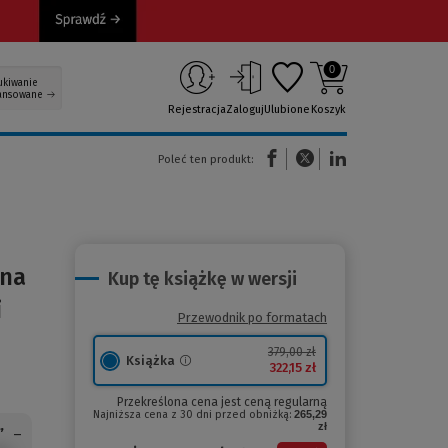
0
ukiwanie
ansowane
Rejestracja
Zaloguj
Ulubione
Koszyk
(Nowe okno)
(Link do innej strony)
(Link do innej strony)
Poleć ten produkt:
lna
Kup tę książkę w wersji
i
Przewodnik po formatach
379,00 zł
Książka
322,15 zł
Przekreślona cena jest ceną regularną
Najniższa cena z 30 dni przed obniżką:
265,29
zł
”
–