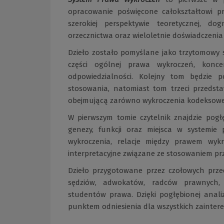
opracowanie poświęcone całokształtowi p
szerokiej perspektywie teoretycznej, do
orzecznictwa oraz wieloletnie doświadczenia 
Dzieło zostało pomyślane jako trzytomowy
części ogólnej prawa wykroczeń, konc
odpowiedzialności. Kolejny tom będzie 
stosowania, natomiast tom trzeci przedst
obejmującą zarówno wykroczenia kodeksowe,
W pierwszym tomie czytelnik znajdzie pogł
genezy, funkcji oraz miejsca w systemie
wykroczenia, relacje między prawem wy
interpretacyjne związane ze stosowaniem pr
Dzieło przygotowane przez czołowych prze
sędziów, adwokatów, radców prawnych,
studentów prawa. Dzięki pogłębionej anal
punktem odniesienia dla wszystkich zainte