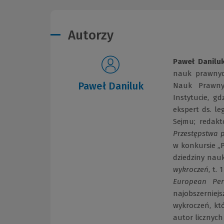
Autorzy
Paweł Danilu
nauk prawnyc
Paweł Daniluk
Nauk Prawny
Instytucie, g
ekspert ds. le
Sejmu; redakt
Przestępstwa 
w konkursie „P
dziedziny nau
wykroczeń
, t.
European Pers
najobszerni
wykroczeń, któ
autor licznych