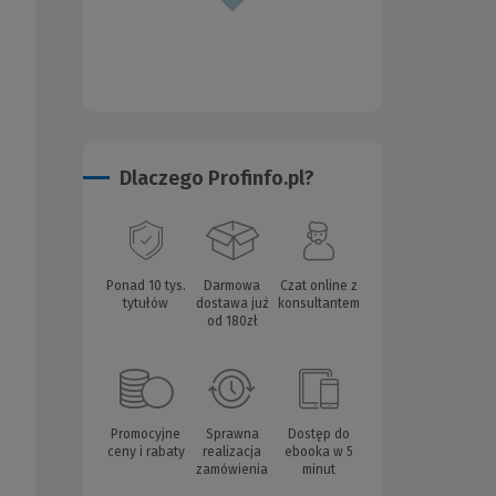
Dlaczego Profinfo.pl?
Ponad 10 tys.
Darmowa
Czat online z
tytułów
dostawa już
konsultantem
od 180zł
Promocyjne
Sprawna
Dostęp do
ceny i rabaty
realizacja
ebooka w 5
zamówienia
minut