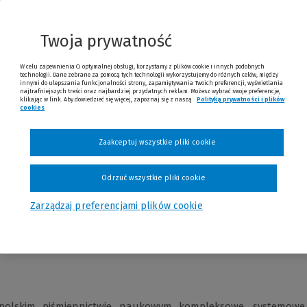
go na polskim rynku wydawniczym systemowego wykł
go prawa wykroczeń. To długo wyczekiwane dzieło przedstawi
leksowy i pogłębiony całokształt...
Twoja prywatność
W celu zapewnienia Ci optymalnej obsługi, korzystamy z plików cookie i innych podobnych
technologii. Dane zebrane za pomocą tych technologii wykorzystujemy do różnych celów, między
innymi do ulepszania funkcjonalności strony, zapamiętywania Twoich preferencji, wyświetlania
ta wydania i wysyłki: 04.09.2026
najtrafniejszych treści oraz najbardziej przydatnych reklam. Możesz wybrać swoje preferencje,
klikając w link. Aby dowiedzieć się więcej, zapoznaj się z naszą
Polityką prywatności i plików
cookies
o premierze
Zaakceptuj wszystkie pliki cookie
Tagi
Opinie
Odrzuć wszystkie pliki cookie
Zarządzaj preferencjami plików cookie
olskim piśmiennictwie naukowym kompleksowe, systemowe