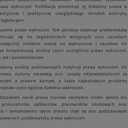
rawa wykroczeń. Publikacja prezentuje tę dziedzinę prawa w
gmatycznej i praktycznej, uwzględniając dorobek doktryny,
legislacyjne.
 system prawa wykroczeń. Tom pierwszy obejmuje problematykę
entrując się na zagadnieniach wstępnych oraz zasadach
poświęcony środkom reakcji na wykroczenie i zasadom ich
awi kompleksową analizę części szczególnej prawa wykroczeń,
 jak i pozakodeksowe.
ębioną analizę podstawowych instytucji prawa wykroczeń, ich
 prawa. Autorzy omawiają m.in. zasady odpowiedzialności za
kroczeń a prawem karnym, a także najważniejsze problemy
zepisów części ogólnej Kodeksu wykroczeń.
dstawicieli nauki prawa stanowi niezbędne źródło wiedzy dla
 prokuratorów, aplikantów, pracowników naukowych oraz
izie i systemowemu ujęciu tematu staje się ono podstawowym
resowanych problematyką prawa wykroczeń.