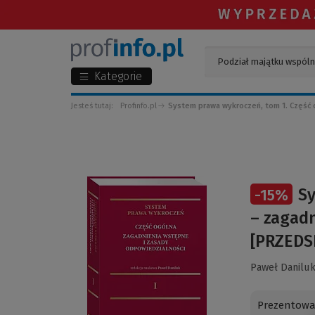
Kategorie
Jesteś tutaj:
Profinfo.pl
System prawa wykroczeń, tom 1. Część 
(Link
Sy
-
15
%
do
innej
– zagadn
strony)
[PRZEDS
Paweł Danilu
Prezentowa