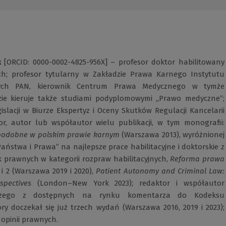
k
[ORCID: 0000-0002-4825-956X] – profesor doktor habilitowany
h; profesor tytularny w Zakładzie Prawa Karnego Instytutu
ch PAN, kierownik Centrum Prawa Medycznego w tymże
dzie kieruje także studiami podyplomowymi „Prawo medyczne”;
gislacji w Biurze Ekspertyz i Oceny Skutków Regulacji Kancelarii
or, autor lub współautor wielu publikacji, w tym monografii:
podobne w polskim prawie karnym
(Warszawa 2013), wyróżnionej
aństwa i Prawa” na najlepsze prace habilitacyjne i doktorskie z
k prawnych w kategorii rozpraw habilitacyjnych,
Reforma prawa
 1 i 2 (Warszawa 2019 i 2020),
Patient Autonomy and Criminal Law:
pectives
(London–New York 2023); redaktor i współautor
ejszego z dostępnych na rynku komentarza do Kodeksu
ry doczekał się już trzech wydań (Warszawa 2016, 2019 i 2023);
 opinii prawnych.