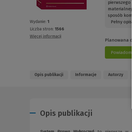
pierwsze
materialne
sposób komp
Wydanie:
1
Pełny opis
Liczba stron:
1566
Więcej informacji
Planowana da
Powiadom 
Opis publikacji
Informacje
Autorzy
Opis publikacji
System Prawa Wykroczeń
to pierwsze w p