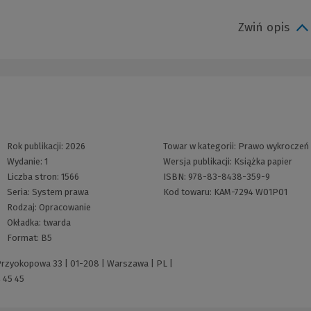
Zwiń opis
Rok publikacji:
2026
Towar w kategorii:
Prawo wykroczeń
Wydanie:
1
Wersja publikacji:
Książka papier
Liczba stron:
1566
ISBN:
978-83-8438-359-9
Seria:
System prawa
Kod towaru:
KAM-7294 W01P01
Rodzaj:
Opracowanie
Okładka:
twarda
Format:
B5
 Przyokopowa 33 | 01-208 | Warszawa | PL |
 45 45