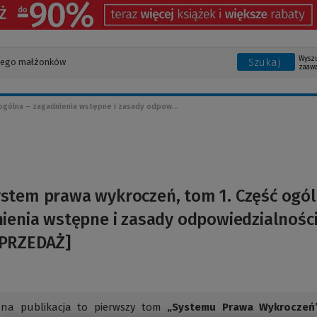
Wysz
Szukaj
zaaw
ogólna – zagadnienia wstępne i zasady odpow...
stem prawa wykroczeń, tom 1. Część ogó
ienia wstępne i zasady odpowiedzialnośc
PRZEDAŻ]
k
na publikacja to pierwszy tom
„Systemu Prawa Wykroczeń