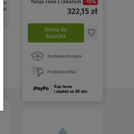
Twoja cena z rabatem
-
15
%
adu
a w
322,15
zł
Dodaj do
koszyka
Darmowa dostawa
Przedsprzedaż
(Nowe
okno)