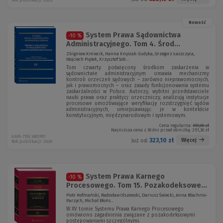
Rok publikacji: 2026
Nowość
System Prawa Sądownictwa
-10 %
Administracyjnego. Tom 4. Środ...
Zbigniew Kmiecik, Hanna Knysiak-Sudyka, Grzegorz Łaszczyca,
Wojciech Piątek, Krzysztof Sob...
Tom czwarty poświęcony środkom zaskarżenia w
sądownictwie administracyjnym omawia mechanizmy
kontroli orzeczeń sądowych – zarówno nieprawomocnych,
jak i prawomocnych – oraz zasady funkcjonowania systemu
zaskarżalności w Polsce. Autorzy, wybitni przedstawiciele
nauki prawa oraz praktycy orzeczniczy, analizują instytucje
procesowe umożliwiające weryfikację rozstrzygnięć sądów
administracyjnych, umiejscawiając je w kontekście
konstytucyjnym, międzynarodowym i systemowym.
Cena regularna:
359,00 zł
Najniższa cena z 30 dni przed obniżką:
251,30 zł
KAM-7192 W01P01
323,10 zł
Więcej
Już od:
Rok publikacji: 2026
System Prawa Karnego
-10 %
Procesowego. Tom 15. Pozakodeksowe...
Piotr Hofmański, Radosław Olszewski, Dariusz Świecki, Anna Błachnio-
Parzych, Michał Błońs...
W XV tomie Systemu Prawa Karnego Procesowego
omówiono zagadnienia związane z pozakodeksowymi
postępowaniami szczególnymi.