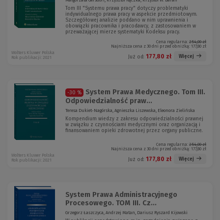
Małgorzata Gersdorf, Krzysztof Rączka, Krzystof W. Baran
Tom III "Systemu prawa pracy" dotyczy problematyki
indywidualnego prawa pracy w aspekcie przedmiotowym.
Szczegółowej analizie poddano w nim uprawnienia i
obowiązki pracownika i pracodawcy, z zastosowaniem w
przeważającej mierze systematyki Kodeksu pracy.
Cena regularna:
254,00 zł
Najniższa cena z 30 dni przed obniżką:
177,80 zł
Wolters Kluwer Polska
177,80 zł
Więcej
Już od:
Rok publikacji: 2021
System Prawa Medycznego. Tom III.
-30 %
Odpowiedzialność praw...
Teresa Dukiet-Nagórska, Agnieszka Liszewska, Eleonora Zielińska
Kompendium wiedzy z zakresu odpowiedzialności prawnej
w związku z czynnościami medycznymi oraz organizacją i
finansowaniem opieki zdrowotnej przez organy publiczne.
Cena regularna:
254,00 zł
Najniższa cena z 30 dni przed obniżką:
177,80 zł
Wolters Kluwer Polska
177,80 zł
Więcej
Już od:
Rok publikacji: 2021
System Prawa Administracyjnego
Procesowego. TOM III. Cz...
Grzegorz Łaszczyca, Andrzej Matan, Dariusz Ryszard Kijowski