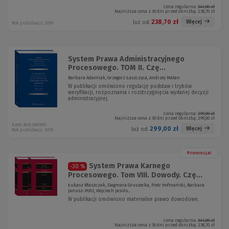
Cena regularna:
341,00 zł
Najniższa cena z 30 dni przed obniżką:
238,70 zł
238,70 zł
Więcej
Już od:
Rok publikacji: 2019
System Prawa Administracyjnego
Procesowego. TOM II. Czę...
Barbara Adamiak, Grzegorz Łaszczyca, Andrzej Matan
W publikacji omówiono regulację podstaw i trybów
weryfikacji, rozpoznania i rozstrzygnięcia wydanej decyzji
administracyjnej.
Cena regularna:
299,00 zł
Najniższa cena z 30 dni przed obniżką:
299,00 zł
KAM-3616 W01P01
299,00 zł
Więcej
Już od:
Rok publikacji: 2019
Promocja!
System Prawa Karnego
-30 %
Procesowego. Tom VIII. Dowody. Czę...
Łukasz Błaszczak, Dagmara Gruszecka, Piotr Hofmański, Barbara
Janusz-Pohl, Wojciech Jasińs...
W publikacji omówiono materialne prawo dowodowe.
Cena regularna:
341,00 zł
Najniższa cena z 30 dni przed obniżką:
238,70 zł