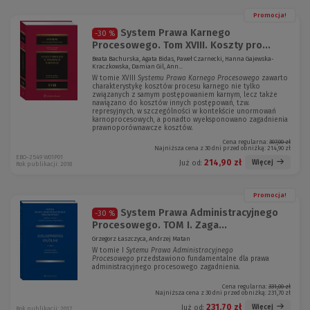
Promocja!
System Prawa Karnego
-30 %
Procesowego. Tom XVIII. Koszty pro...
Beata Bachurska, Agata Bidas, Paweł Czarnecki, Hanna Gajewska-
Kraczkowska, Damian Gil, Ann...
W tomie XVIII
Systemu Prawa Karnego Procesowego
zawarto
charakterystykę kosztów procesu karnego nie tylko
związanych z samym postępowaniem karnym, lecz także
nawiązano do kosztów innych postępowań, tzw.
represyjnych, w szczególności w kontekście unormowań
karnoprocesowych, a ponadto wyeksponowano zagadnienia
prawnoporównawcze kosztów.
Cena regularna:
307,00 zł
Najniższa cena z 30 dni przed obniżką:
214,90 zł
EBO-2549 W01P01
214,90 zł
Więcej
Już od:
Rok publikacji: 2018
Promocja!
System Prawa Administracyjnego
-30 %
Procesowego. TOM I. Zaga...
Grzegorz Łaszczyca, Andrzej Matan
W tomie I
Sytemu Prawa Administracyjnego
Procesowego
przedstawiono fundamentalne dla prawa
administracyjnego procesowego zagadnienia.
Cena regularna:
331,00 zł
Najniższa cena z 30 dni przed obniżką:
231,70 zł
231,70 zł
Więcej
Już od:
Rok publikacji: 2017