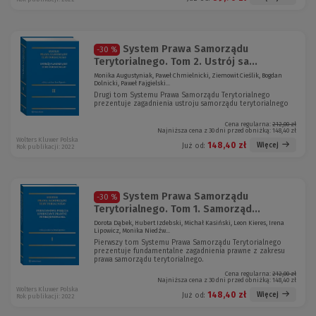
System Prawa Samorządu
-30 %
Terytorialnego. Tom 2. Ustrój sa...
Monika Augustyniak, Paweł Chmielnicki, Ziemowit Cieślik, Bogdan
Dolnicki, Paweł Fajgielski...
Drugi tom Systemu Prawa Samorządu Terytorialnego
prezentuje zagadnienia ustroju samorządu terytorialnego
Cena regularna:
212,00 zł
Najniższa cena z 30 dni przed obniżką:
148,40 zł
Wolters Kluwer Polska
148,40 zł
Więcej
Już od:
Rok publikacji: 2022
System Prawa Samorządu
-30 %
Terytorialnego. Tom 1. Samorząd...
Dorota Dąbek, Hubert Izdebski, Michał Kasiński, Leon Kieres, Irena
Lipowicz, Monika Niedźw...
Pierwszy tom Systemu Prawa Samorządu Terytorialnego
prezentuje fundamentalne zagadnienia prawne z zakresu
prawa samorządu terytorialnego.
Cena regularna:
212,00 zł
Najniższa cena z 30 dni przed obniżką:
148,40 zł
Wolters Kluwer Polska
148,40 zł
Więcej
Już od:
Rok publikacji: 2022