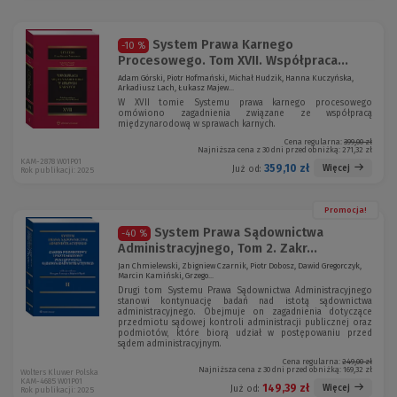
System Prawa Karnego
-10 %
Procesowego. Tom XVII. Współpraca...
Adam Górski, Piotr Hofmański, Michał Hudzik, Hanna Kuczyńska,
Arkadiusz Lach, Łukasz Majew...
W XVII tomie Systemu prawa karnego procesowego
omówiono zagadnienia związane ze współpracą
międzynarodową w sprawach karnych.
Cena regularna:
399,00 zł
Najniższa cena z 30 dni przed obniżką:
271,32 zł
KAM-2878 W01P01
359,10 zł
Więcej
Już od:
Rok publikacji: 2025
Promocja!
System Prawa Sądownictwa
-40 %
Administracyjnego, Tom 2. Zakr...
Jan Chmielewski, Zbigniew Czarnik, Piotr Dobosz, Dawid Gregorczyk,
Marcin Kamiński, Grzego...
Drugi tom Systemu Prawa Sądownictwa Administracyjnego
stanowi kontynuację badań nad istotą sądownictwa
administracyjnego. Obejmuje on zagadnienia dotyczące
przedmiotu sądowej kontroli administracji publicznej oraz
podmiotów, które biorą udział w postępowaniu przed
sądem administracyjnym.
Cena regularna:
249,00 zł
Najniższa cena z 30 dni przed obniżką:
169,32 zł
Wolters Kluwer Polska
KAM-4685 W01P01
149,39 zł
Więcej
Już od:
Rok publikacji: 2025