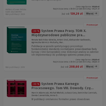
Cena regularna:
199,00 zł
Najniższa cena z 30 dni przed obniżką:
135,31 zł
Wolters Kluwer Polska
KAM-3343 W01P01
139,29 zł
Więcej
Już od:
Rok publikacji: 2020
Promocja!
System Prawa Pracy. TOM X.
-30 %
Międzynarodowe publiczne pra...
Renata Babińska-Górecka, Antoni Dral, Aleksander Gadkowski,
Agnieszka Górnicz-Mulcahy, Mar...
Publikacja w sposób syntetyzujący prezentuje
fundamentalne standardy normatywne prawodawstwa Rady
Europy i Unii Europejskiej oraz dokonuje analizy w zakresie
ich implementacji do polskiego systemu prawa pracy.
Cena regularna:
298,00 zł
Najniższa cena z 30 dni przed obniżką:
208,60 zł
208,60 zł
Więcej
Już od:
Rok publikacji: 2019
Promocja!
System Prawa Karnego
-30 %
Procesowego. Tom VIII. Dowody. Czę...
Marcin Adamczyk, Michał Błoński, Łukasz Cora, Dominika Czerniak,
Dorota Czerwińska, Anna D...
W publikacji omówiono formalne prawo dowodowe.