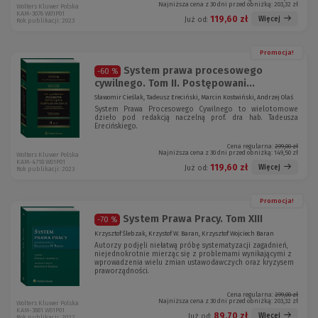
Najniższa cena z 30 dni przed obniżką:
203,32 zł
Wolters Kluwer Polska
KAM-3076 W01P01
119,60 zł
Więcej
Już od:
Rok publikacji: 2023
Promocja!
System prawa procesowego
-60 %
cywilnego. Tom II. Postępowani...
Sławomir Cieślak, Tadeusz Ereciński, Marcin Kostwiński, Andrzej Olaś
System Prawa Procesowego Cywilnego to wielotomowe
dzieło pod redakcją naczelną prof. dra hab. Tadeusza
Erecińskiego.
Cena regularna:
299,00 zł
Najniższa cena z 30 dni przed obniżką:
149,50 zł
Wolters Kluwer Polska
KAM-4718 W01P01
119,60 zł
Więcej
Już od:
Rok publikacji: 2023
Promocja!
System Prawa Pracy. Tom XIII
-70 %
Krzysztof Ślebzak, Krzystof W. Baran, Krzysztof Wojciech Baran
Autorzy podjęli niełatwą próbę systematyzacji zagadnień,
niejednokrotnie mierząc się z problemami wynikającymi z
wprowadzenia wielu zmian ustawodawczych oraz kryzysem
praworządności.
Cena regularna:
299,00 zł
Najniższa cena z 30 dni przed obniżką:
203,32 zł
Wolters Kluwer Polska
KAM-3881 W01P01
89,70 zł
Więcej
Już od:
Rok publikacji: 2022