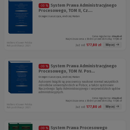
System Prawa Administracyjnego
-30 %
Procesowego, TOM II, Cz....
Grzegorz Łaszczyca, Andrzej Matan
Cena regularna:
254,00 zł
Najniższa cena z 30 dni przed obniżką:
177,80 zł
Wolters Kluwer Polska
177,80 zł
Więcej
Już od:
Rok publikacji: 2021
System Prawa Administracyjnego
-30 %
Procesowego, TOM IV. Pos...
Grzegorz Łaszczyca, Andrzej Matan
Autorami książki są pracownicy naukowi niemal wszystkich
ośrodków uniwersyteckich w Polsce, a także sędziowie
Naczelnego Sądu Administracyjnego i wojewódzkich sądów
administracyjnych.
Cena regularna:
254,00 zł
Najniższa cena z 30 dni przed obniżką:
177,80 zł
Wolters Kluwer Polska
177,80 zł
Więcej
Już od:
Rok publikacji: 2021
System Prawa Procesowego
-30 %