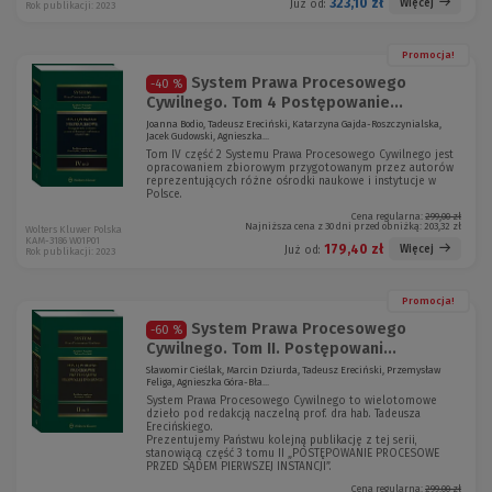
323,10 zł
Więcej
Już od:
Rok publikacji: 2023
Promocja!
System Prawa Procesowego
-40 %
Cywilnego. Tom 4 Postępowanie...
Joanna Bodio, Tadeusz Ereciński, Katarzyna Gajda-Roszczynialska,
Jacek Gudowski, Agnieszka...
Tom IV część 2 Systemu Prawa Procesowego Cywilnego jest
opracowaniem zbiorowym przygotowanym przez autorów
reprezentujących różne ośrodki naukowe i instytucje w
Polsce.
Cena regularna:
299,00 zł
Najniższa cena z 30 dni przed obniżką:
203,32 zł
Wolters Kluwer Polska
KAM-3186 W01P01
179,40 zł
Więcej
Już od:
Rok publikacji: 2023
Promocja!
System Prawa Procesowego
-60 %
Cywilnego. Tom II. Postępowani...
Sławomir Cieślak, Marcin Dziurda, Tadeusz Ereciński, Przemysław
Feliga, Agnieszka Góra-Bła...
System Prawa Procesowego Cywilnego to wielotomowe
dzieło pod redakcją naczelną prof. dra hab. Tadeusza
Erecińskiego.
Prezentujemy Państwu kolejną publikację z tej serii,
stanowiącą część 3 tomu II „POSTĘPOWANIE PROCESOWE
PRZED SĄDEM PIERWSZEJ INSTANCJI”.
Cena regularna:
299,00 zł