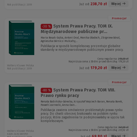
238,70 zł
Więcej
Już od:
Rok publikacji: 2019
Promocja!
System Prawa Pracy. TOM IX.
-30 %
Międzynarodowe publiczne pr...
Maria Bosak-Sojka, Antoni Dral, Monika Gładoch, Zbigniew Góral,
Agnieszka Górnicz-Mulcahy,...
Publikacja w sposób kompleksowy prezentuje globalne
standardy w międzynarodowym publicznym prawie pracy.
Cena regularna:
256,00 zł
Najniższa cena z 30 dni przed obniżką:
179,20 zł
Wolters Kluwer Polska
179,20 zł
Więcej
Już od:
Rok publikacji: 2019
Promocja!
System Prawa Pracy. TOM VIII.
-80 %
Prawo rynku pracy
Renata Babińska-Górecka, Krzysztof Wojciech Baran, Renata Borek,
Paweł Czarnecki, Anna Dan...
Publikacja zawiera omówienie problematyki prawa rynku
pracy. Do chwili obecnej brakowało na polskim rynku
pozycji, która zagadnienia te podejmowałaby w ujęciu tak
kompleksowym.
Cena regularna:
349,00 zł
Najniższa cena z 30 dni przed obniżką:
237,32 zł
Wolters Kluwer Polska
KAM-3416 W01P01
69,80 zł
Więcej
Już od: