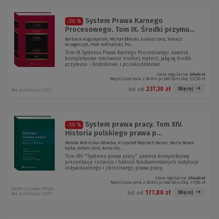
System Prawa Karnego
-30 %
Procesowego. Tom IX. Środki przymu...
Barbara Augustyniak, Michał Błoński, Łukasz Cora, Tomasz
Grzegorczyk, Piotr Hofmański, Pio...
Tom IX Systemu Prawa Karnego Procesowego zawiera
kompleksowe omówinie trudnej materii, jaką są środki
przymusu - kodeksowe i pozakodeksowe.
Cena regularna:
339,00 zł
Najniższa cena z 30 dni przed obniżką:
237,30 zł
237,30 zł
Więcej
Już od:
Rok publikacji: 2021
System prawa pracy. Tom XIV.
-30 %
Historia polskiego prawa p...
Renata Babińska-Górecka, Krzysztof Wojciech Baran, Maria Bosak-
Sojka, Antoni Dral, Anna Du...
Tom XIV "Systemu prawa pracy" zawiera kompleksową
prezentację rozwoju i historii fundamentalnych instytucji
indywidualnego i zbiorowego prawa pracy.
Cena regularna:
254,00 zł
Najniższa cena z 30 dni przed obniżką:
177,80 zł
Wolters Kluwer Polska
177,80 zł
Więcej
Już od:
Rok publikacji: 2021