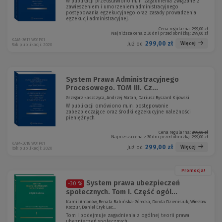
W publikacji przedstawiono m.in. zagadnienia związane z
zawieszeniem i umorzeniem administracyjnego
postępowania egzekucyjnego oraz zasady prowadzenia
egzekucji administracyjnej.
Cena regularna:
299,00 zł
Najniższa cena z 30 dni przed obniżką:
299,00 zł
KAM-3617 W01P01
299,00 zł
Więcej
Już od:
Rok publikacji: 2020
System Prawa Administracyjnego
Procesowego. TOM III. Cz...
Grzegorz Łaszczyca, Andrzej Matan, Dariusz Ryszard Kijowski
W publikacji omówiono m.in. postępowanie
zabezpieczające oraz środki egzekucyjne należności
pieniężnych.
Cena regularna:
299,00 zł
Najniższa cena z 30 dni przed obniżką:
299,00 zł
KAM-3618 W01P01
299,00 zł
Więcej
Już od:
Rok publikacji: 2020
Promocja!
System prawa ubezpieczeń
-30 %
społecznych. Tom I. Część ogól...
Kamil Antonów, Renata Babińska-Górecka, Dorota Dzienisiuk, Wiesław
Koczur, Daniel Eryk Lac...
Tom I podejmuje zagadnienia z ogólnej teorii prawa
ubezpieczeń społecznych.