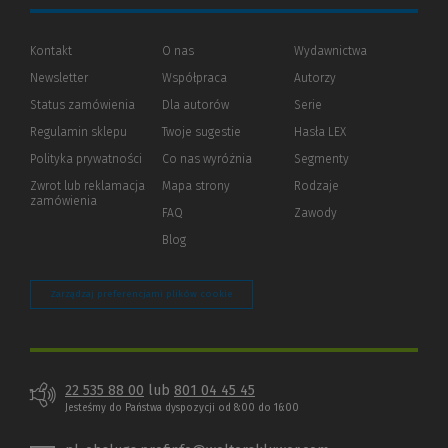
Kontakt
O nas
Wydawnictwa
Newsletter
Współpraca
Autorzy
Status zamówienia
Dla autorów
(Nowe
(Link
Serie
okno)
do
Regulamin sklepu
Twoje sugestie
Hasła LEX
innej
strony)
Polityka prywatności
(Nowe
(Link
Co nas wyróżnia
Segmenty
okno)
do
Zwrot lub reklamacja
Mapa strony
Rodzaje
innej
zamówienia
strony)
FAQ
Zawody
Blog
Zarządzaj preferencjami plików cookie
22 535 88 00
lub
801 04 45 45
Jesteśmy do Państwa dyspozycji od 8:00 do 16:00