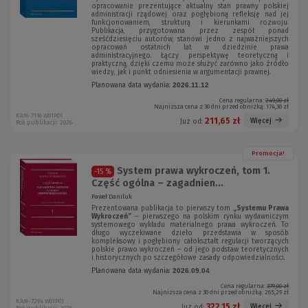
opracowanie prezentujące aktualny stan prawny polskiej
administracji rządowej oraz pogłębioną refleksję nad jej
funkcjonowaniem, strukturą i kierunkami rozwoju.
Publikacja, przygotowana przez zespół ponad
sześćdziesięciu autorów, stanowi jedno z najważniejszych
opracowań ostatnich lat w dziedzinie prawa
administracyjnego. Łączy perspektywę teoretyczną i
praktyczną, dzięki czemu może służyć zarówno jako źródło
wiedzy, jak i punkt odniesienia w argumentacji prawnej.
Planowana data wydania:
2026.11.12
Cena regularna:
249,00 zł
Najniższa cena z 30 dni przed obniżką:
174,30 zł
KAM-7116 W01P01
211,65 zł
Więcej
Już od:
Rok publikacji: 2026
Promocja!
System prawa wykroczeń, tom 1.
-15 %
Część ogólna – zagadnien...
Paweł Daniluk
Prezentowana publikacja to pierwszy tom
„Systemu Prawa
Wykroczeń”
– pierwszego na polskim rynku wydawniczym
systemowego wykładu materialnego prawa wykroczeń. To
długo wyczekiwane dzieło przedstawia w sposób
kompleksowy i pogłębiony całokształt regulacji tworzących
polskie prawo wykroczeń – od jego podstaw teoretycznych
i historycznych po szczegółowe zasady odpowiedzialności.
Planowana data wydania:
2026.09.04
Cena regularna:
379,00 zł
Najniższa cena z 30 dni przed obniżką:
265,29 zł
KAM-7294 W01P01
322,15 zł
Więcej
Już od: