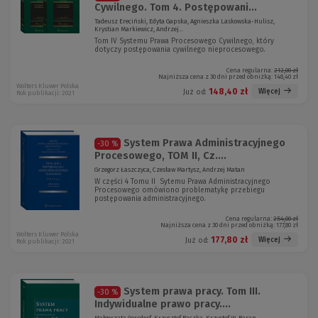
Cywilnego. Tom 4. Postępowani...
Tadeusz Ereciński, Edyta Gapska, Agnieszka Laskowska-Hulisz,
Krystian Markiewicz, Andrzej...
Tom IV Systemu Prawa Procesowego Cywilnego, który
dotyczy postępowania cywilnego nieprocesowego.
Cena regularna:
212,00 zł
Najniższa cena z 30 dni przed obniżką:
148,40 zł
Wolters Kluwer Polska
148,40 zł
Więcej
Już od:
Rok publikacji: 2021
System Prawa Administracyjnego
-30 %
Procesowego, TOM II, Cz....
Grzegorz Łaszczyca, Czesław Martysz, Andrzej Matan
W części 4 Tomu II Sytemu Prawa Administracyjnego
Procesowego omówiono problematykę przebiegu
postępowania administracyjnego.
Cena regularna:
254,00 zł
Najniższa cena z 30 dni przed obniżką:
177,80 zł
Wolters Kluwer Polska
177,80 zł
Więcej
Już od:
Rok publikacji: 2021
System prawa pracy. Tom III.
-30 %
Indywidualne prawo pracy....