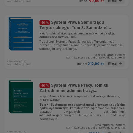
99,60 zł
Więcej
Już od:
Rok publikacji: 2023
System Prawa Samorządu
-10 %
Terytorialnego. Tom 3. Samodziel...
Natalia Kohtamäki, Małgorzata Ganczar, Wojciech Góralczyk jr,
Agnieszka Gryszczyńska, Jace...
Trzeci tom Systemu Prawa Samorządu Terytorialnego
prezentuje zagadnienia granic i perspektyw samodzielności
samorządu terytorialnego.
Cena regularna:
212,00 zł
Najniższa cena z 30 dni przed obniżką:
212,00 zł
KAM-4386 W01P01
212,00 zł
Więcej
Już od:
Rok publikacji: 2023
System Prawa Pracy. Tom XII.
-10 %
Zatrudnienie administracyj...
Krzysztof Wojciech Baran, Przemysław Szustakiewicz, Elżbieta Ura,
Krzystof W. Baran
Tom XII Systemu prawa pracy stanowi pierwsze na polskim
rynku wydawniczym
kompleksowe opracowanie zagadnień
prawnych związanych z zatrudnieniem
administracyjnoprawnym funkcjonariuszy i żołnierzy
zawodowych.
Cena regularna:
359,00 zł
Najniższa cena z 30 dni przed obniżką:
244,11 zł
KAM-3327 W01P01