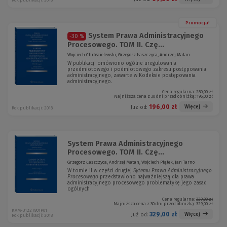
Rok publikacji: 2018
Promocja!
System Prawa Administracyjnego
-30 %
Procesowego. TOM II. Czę...
Wojciech Chróścielewski, Grzegorz Łaszczyca, Andrzej Matan
W publikacji omówiono ogólne uregulowania
przedmiotowego i podmiotowego zakresu postępowania
administracyjnego, zawarte w Kodeksie postępowania
administracyjnego.
Cena regularna:
280,00 zł
Najniższa cena z 30 dni przed obniżką:
196,00 zł
196,00 zł
Więcej
Już od:
Rok publikacji: 2018
System Prawa Administracyjnego
Procesowego. TOM II. Czę...
Grzegorz Łaszczyca, Andrzej Matan, Wojciech Piątek, Jan Tarno
W tomie II w części drugiej
Sytemu Prawa Administracyjnego
Procesowego
przedstawiono najważniejszą dla prawa
administracyjnego procesowego problematykę jego zasad
ogólnych
Cena regularna:
329,00 zł
Najniższa cena z 30 dni przed obniżką:
329,00 zł
KAM-3122 W01P01
329,00 zł
Więcej
Już od:
Rok publikacji: 2018