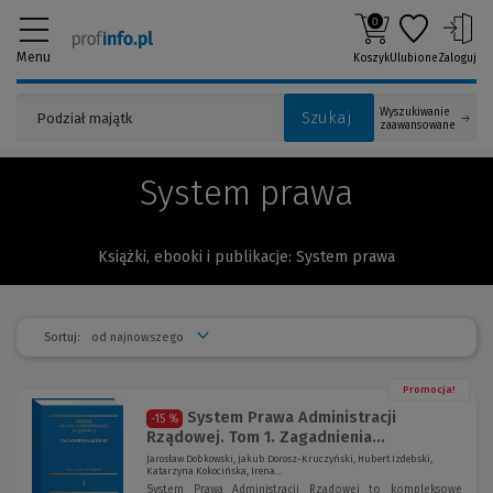
0
Menu
Koszyk
Ulubione
Zaloguj
Wyszukiwanie
Szukaj
zaawansowane
System prawa
Książki, ebooki i publikacje: System prawa
Sortuj:
Promocja!
System Prawa Administracji
-15 %
Rządowej. Tom 1. Zagadnienia...
Jarosław Dobkowski, Jakub Dorosz-Kruczyński, Hubert Izdebski,
Katarzyna Kokocińska, Irena...
System Prawa Administracji Rządowej to kompleksowe