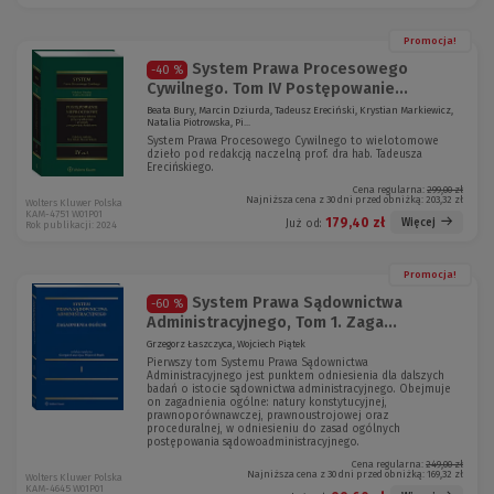
Promocja!
System Prawa Procesowego
-40 %
Cywilnego. Tom IV Postępowanie...
Beata Bury, Marcin Dziurda, Tadeusz Ereciński, Krystian Markiewicz,
Natalia Piotrowska, Pi...
System Prawa Procesowego Cywilnego to wielotomowe
dzieło pod redakcją naczelną prof. dra hab. Tadeusza
Erecińskiego.
Cena regularna:
299,00 zł
Najniższa cena z 30 dni przed obniżką:
203,32 zł
Wolters Kluwer Polska
KAM-4751 W01P01
179,40 zł
Więcej
Już od:
Rok publikacji: 2024
Promocja!
System Prawa Sądownictwa
-60 %
Administracyjnego, Tom 1. Zaga...
Grzegorz Łaszczyca, Wojciech Piątek
Pierwszy tom Systemu Prawa Sądownictwa
Administracyjnego jest punktem odniesienia dla dalszych
badań o istocie sądownictwa administracyjnego. Obejmuje
on zagadnienia ogólne: natury konstytucyjnej,
prawnoporównawczej, prawnoustrojowej oraz
proceduralnej, w odniesieniu do zasad ogólnych
postępowania sądowoadministracyjnego.
Cena regularna:
249,00 zł
Najniższa cena z 30 dni przed obniżką:
169,32 zł
Wolters Kluwer Polska
KAM-4645 W01P01