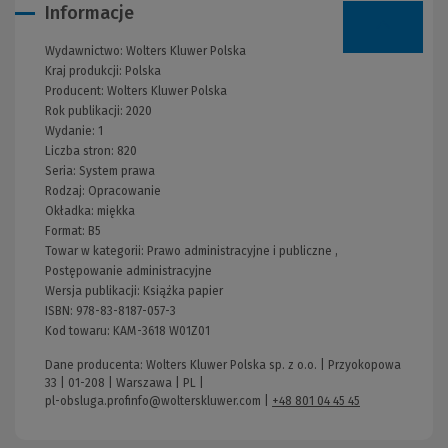
Informacje
Wydawnictwo:
Wolters Kluwer Polska
Kraj produkcji: Polska
Producent:
Wolters Kluwer Polska
Rok publikacji:
2020
Wydanie:
1
Liczba stron:
820
Seria:
System prawa
Rodzaj:
Opracowanie
Okładka:
miękka
Format:
B5
Towar w kategorii:
Prawo administracyjne i publiczne
,
Postępowanie administracyjne
Wersja publikacji:
Książka papier
ISBN:
978-83-8187-057-3
Kod towaru:
KAM-3618 W01Z01
Dane producenta: Wolters Kluwer Polska sp. z o.o. | Przyokopowa
33 | 01-208 | Warszawa | PL |
pl-obsluga.profinfo@wolterskluwer.com
|
+48 801 04 45 45