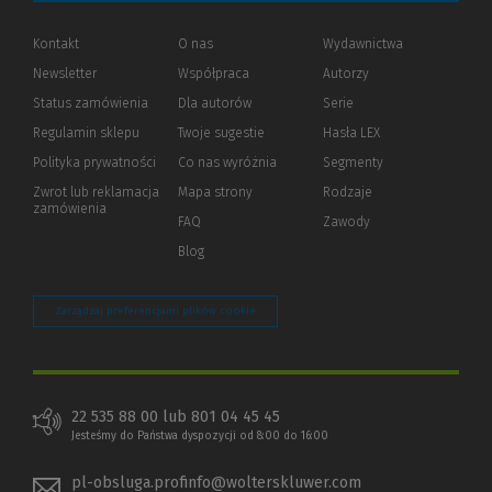
Kontakt
O nas
Wydawnictwa
Newsletter
Współpraca
Autorzy
Status zamówienia
Dla autorów
(Nowe
(Link
Serie
okno)
do
Regulamin sklepu
Twoje sugestie
Hasła LEX
innej
strony)
Polityka prywatności
(Nowe
(Link
Co nas wyróżnia
Segmenty
okno)
do
Zwrot lub reklamacja
Mapa strony
Rodzaje
innej
zamówienia
strony)
FAQ
Zawody
Blog
Zarządzaj preferencjami plików cookie
22 535 88 00 lub 801 04 45 45
Jesteśmy do Państwa dyspozycji od 8:00 do 16:00
pl-obsluga.profinfo@wolterskluwer.com