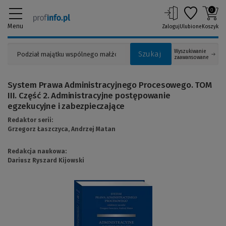
0
Menu
Zaloguj
Ulubione
Koszyk
Wyszukiwanie
Szukaj
zaawansowane
System Prawa Administracyjnego Procesowego. TOM
III. Część 2. Administracyjne postępowanie
egzekucyjne i zabezpieczające
Redaktor serii:
Grzegorz Łaszczyca,
Andrzej Matan
Redakcja naukowa:
Dariusz Ryszard Kijowski
(Link
do
innej
strony)