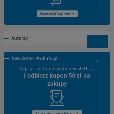
(Nowe
do
okno)
innej
strony)
Przeczytaj fragment
Autorzy
Newsletter Profinfo.pl
Zapisz się do naszego newslettera
i odbierz kupon 50 zł na
zakupy
(Nowe
okno)
Zapisz się do newslettera