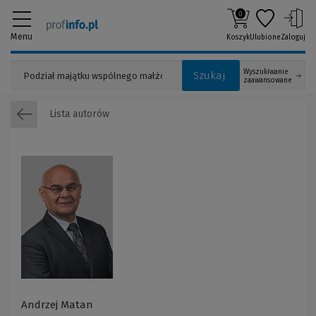
0
Menu
Koszyk
Ulubione
Zaloguj
Wyszukiwanie
Szukaj
zaawansowane
Lista autorów
Andrzej Matan