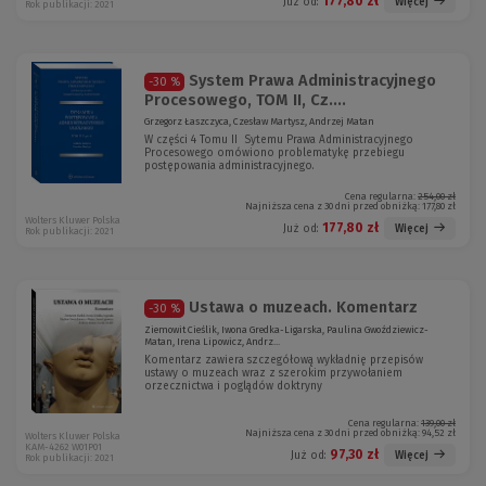
177,80 zł
Więcej
Już od:
Rok publikacji: 2021
System Prawa Administracyjnego
-30 %
Procesowego, TOM II, Cz....
Grzegorz Łaszczyca, Czesław Martysz, Andrzej Matan
W części 4 Tomu II Sytemu Prawa Administracyjnego
Procesowego omówiono problematykę przebiegu
postępowania administracyjnego.
Cena regularna:
254,00 zł
Najniższa cena z 30 dni przed obniżką:
177,80 zł
Wolters Kluwer Polska
177,80 zł
Więcej
Już od:
Rok publikacji: 2021
Ustawa o muzeach. Komentarz
-30 %
Ziemowit Cieślik, Iwona Gredka-Ligarska, Paulina Gwoździewicz-
Matan, Irena Lipowicz, Andrz...
Komentarz zawiera szczegółową wykładnię przepisów
ustawy o muzeach wraz z szerokim przywołaniem
orzecznictwa i poglądów doktryny
Cena regularna:
139,00 zł
Najniższa cena z 30 dni przed obniżką:
94,52 zł
Wolters Kluwer Polska
KAM-4262 W01P01
97,30 zł
Więcej
Już od:
Rok publikacji: 2021