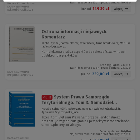
Najniższa cena z 30 dni przed obniżką:
169,32 zł
Wolters Kluwer Polska
KAM-4685 W01P01
149,39 zł
Więcej
Już od:
Rok publikacji: 2025
Ochrona informacji niejawnych.
Komentarz
Michał Cyndel, Dorota Fleszer, Paweł Gacek, Anna Gronkiewicz, Mariusz
Jagielski, Grzegorz...
Kompleksowa analiza aspektów bezpieczeństwa w nowej
publikacji dla praktyków
Cena regularna:
239,00 zł
Najniższa cena z 30 dni przed obniżką:
239,00 zł
KAM-4832 W01P01
239,00 zł
Więcej
Już od:
Rok publikacji: 2024
System Prawa Samorządu
-10 %
Terytorialnego. Tom 3. Samodziel...
Natalia Kohtamäki, Małgorzata Ganczar, Wojciech Góralczyk jr,
Agnieszka Gryszczyńska, Jace...
Trzeci tom Systemu Prawa Samorządu Terytorialnego
prezentuje zagadnienia granic i perspektyw samodzielności
samorządu terytorialnego.
Cena regularna:
212,00 zł
Najniższa cena z 30 dni przed obniżką:
212,00 zł
KAM-4386 W01P01