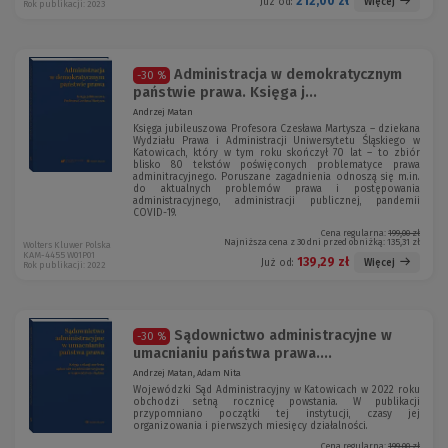
212,00 zł
Więcej
Już od:
Rok publikacji: 2023
Administracja w demokratycznym
-30 %
państwie prawa. Księga j...
Andrzej Matan
Księga jubileuszowa Profesora Czesława Martysza – dziekana
Wydziału Prawa i Administracji Uniwersytetu Śląskiego w
Katowicach, który w tym roku skończył 70 lat – to zbiór
blisko 80 tekstów poświęconych problematyce prawa
adminitracyjnego. Poruszane zagadnienia odnoszą się m.in.
do aktualnych problemów prawa i postępowania
administracyjnego, administracji publicznej, pandemii
COVID-19.
Cena regularna:
199,00 zł
Najniższa cena z 30 dni przed obniżką:
135,31 zł
Wolters Kluwer Polska
KAM-4455 W01P01
139,29 zł
Więcej
Już od:
Rok publikacji: 2022
Sądownictwo administracyjne w
-30 %
umacnianiu państwa prawa....
Andrzej Matan, Adam Nita
Wojewódzki Sąd Administracyjny w Katowicach w 2022 roku
obchodzi setną rocznicę powstania. W publikacji
przypomniano początki tej instytucji, czasy jej
organizowania i pierwszych miesięcy działalności.
Cena regularna:
199,00 zł