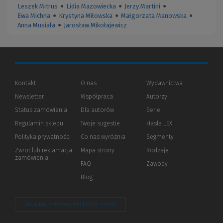
Leszek Mitrus
●
Lidia Mazowiecka
●
Jerzy Martini
●
Ewa Michna
●
Krystyna Miłowska
●
Małgorzata Manowska
●
Anna Musiała
●
Jarosław Mikołajewicz
Kontakt
O nas
Wydawnictwa
Newsletter
Współpraca
Autorzy
Status zamówienia
Dla autorów
(Nowe
(Link
Serie
okno)
do
Regulamin sklepu
Twoje sugestie
Hasła LEX
innej
strony)
Polityka prywatności
(Nowe
(Link
Co nas wyróżnia
Segmenty
okno)
do
Zwrot lub reklamacja
Mapa strony
Rodzaje
innej
zamówienia
strony)
FAQ
Zawody
Blog
Zarządzaj preferencjami plików cookie