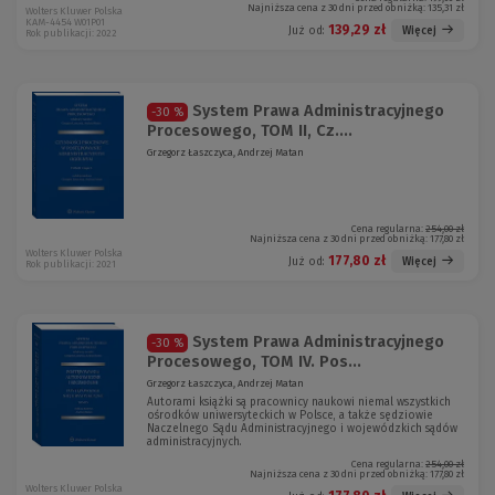
Najniższa cena z 30 dni przed obniżką:
135,31 zł
Wolters Kluwer Polska
KAM-4454 W01P01
139,29 zł
Więcej
Już od:
Rok publikacji: 2022
System Prawa Administracyjnego
-30 %
Procesowego, TOM II, Cz....
Grzegorz Łaszczyca, Andrzej Matan
Cena regularna:
254,00 zł
Najniższa cena z 30 dni przed obniżką:
177,80 zł
Wolters Kluwer Polska
177,80 zł
Więcej
Już od:
Rok publikacji: 2021
System Prawa Administracyjnego
-30 %
Procesowego, TOM IV. Pos...
Grzegorz Łaszczyca, Andrzej Matan
Autorami książki są pracownicy naukowi niemal wszystkich
ośrodków uniwersyteckich w Polsce, a także sędziowie
Naczelnego Sądu Administracyjnego i wojewódzkich sądów
administracyjnych.
Cena regularna:
254,00 zł
Najniższa cena z 30 dni przed obniżką:
177,80 zł
Wolters Kluwer Polska