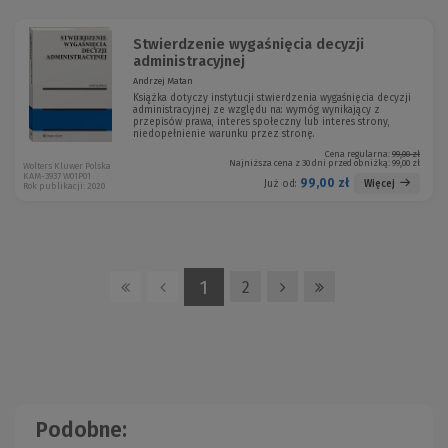
Stwierdzenie wygaśnięcia decyzji
administracyjnej
Andrzej Matan
Książka dotyczy instytucji stwierdzenia wygaśnięcia decyzji
administracyjnej ze względu na: wymóg wynikający z
przepisów prawa, interes społeczny lub interes strony,
niedopełnienie warunku przez stronę.
Cena regularna:
99,00 zł
Najniższa cena z 30 dni przed obniżką:
99,00 zł
Wolters Kluwer Polska
KAM-3937 W01P01
99,00 zł
Więcej
Już od:
Rok publikacji: 2020
1
2
Podobne: