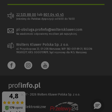
22 535 88 00
lub
801 04 45 45
Jesteśmy do Państwa dyspozycji od 8:00 do 16:00
pl-obsluga.profinfo@wolterskluwer.com
Na wiadomość odpowiemy możliwe jak najszybciej.
Wolters Kluwer Polska Sp. z o.o.
ul. Przyokopowa 33, 01-208 Warszawa; NIP: 583-001-89-31, REGON:
190610277, KRS: 0000709879, Sąd rejonowy dla M.S. Warszawy
Copyright 1997 - 2026 Wolters Kluwer Polska Sp. z o.o.
Płatności elektroniczne
(Nowe
(Link