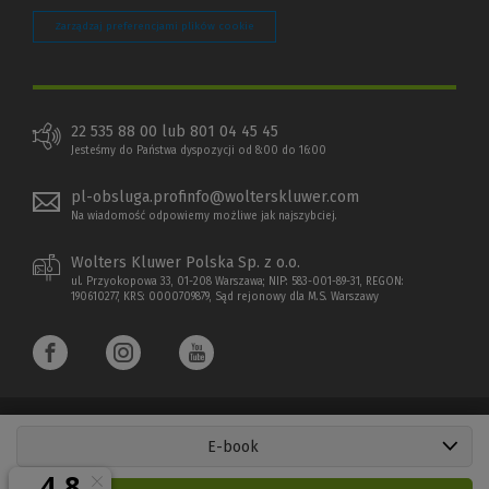
Zarządzaj preferencjami plików cookie
22 535 88 00 lub 801 04 45 45
Jesteśmy do Państwa dyspozycji od 8:00 do 16:00
pl-obsluga.profinfo@wolterskluwer.com
Na wiadomość odpowiemy możliwe jak najszybciej.
Wolters Kluwer Polska Sp. z o.o.
ul. Przyokopowa 33, 01-208 Warszawa; NIP: 583-001-89-31, REGON:
190610277, KRS: 0000709879, Sąd rejonowy dla M.S. Warszawy
E-book
Copyright 1997 - 2026 Wolters Kluwer Polska Sp. z o.o.