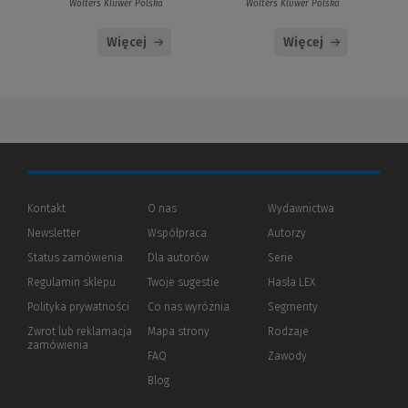
Wolters Kluwer Polska
Wolters Kluwer Polska
Więcej
Więcej
Kontakt
O nas
Wydawnictwa
Newsletter
Współpraca
Autorzy
Status zamówienia
Dla autorów
(Nowe
(Link
Serie
okno)
do
Regulamin sklepu
Twoje sugestie
Hasła LEX
innej
strony)
Polityka prywatności
(Nowe
(Link
Co nas wyróżnia
Segmenty
okno)
do
Zwrot lub reklamacja
Mapa strony
Rodzaje
innej
zamówienia
strony)
FAQ
Zawody
Blog