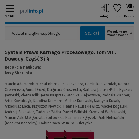
0
Menu
Zaloguj
Ulubione
Koszyk
Wyszukiwanie
Szukaj
zaawansowane
System Prawa Karnego Procesowego. Tom VIII.
Dowody. Część 3 i 4
Redakcja naukowa:
Jerzy Skorupka
Marcin Adamczyk,
Michał Błoński,
Łukasz Cora,
Dominika Czerniak,
Dorota
Czerwińska,
Anna Drozd,
Dagmara Gruszecka,
Barbara Janusz-Pohl,
Ryszard
Jaworski,
Piotr Karlik,
Jerzy Kasprzak,
Monika Klejnowska,
Radosław Koper,
Artur Kowalczyk,
Karolina Kremens,
Michał Kurowski,
Martyna Kusak,
Arkadiusz Lach,
Krzysztof Nowicki,
Hanna Paluszkiewicz,
Maciej Rogalski,
Andrzej Sakowicz,
Tadeusz Widła,
Paweł Wiliński,
Krzysztof Woźniewski,
Marcin Żak,
Małgorzata Żbikowska,
Kazimierz Zgryzek,
Piotr Hofmański
(redaktor naczelny),
Dobrosława Szumiło-Kulczycka
(Link
do