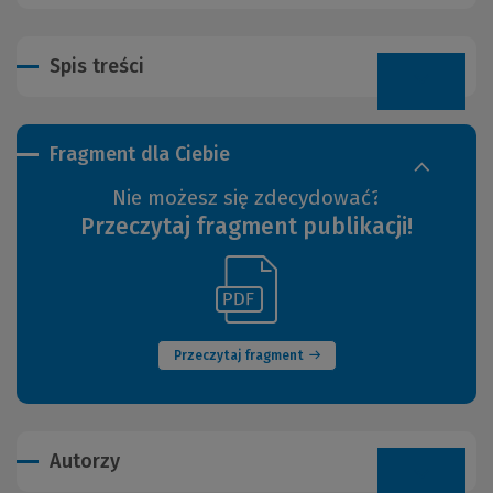
Spis treści
Fragment dla Ciebie
Nie możesz się zdecydować?
Przeczytaj fragment publikacji!
(Link
(Nowe
do
okno)
innej
strony)
Przeczytaj fragment
Autorzy