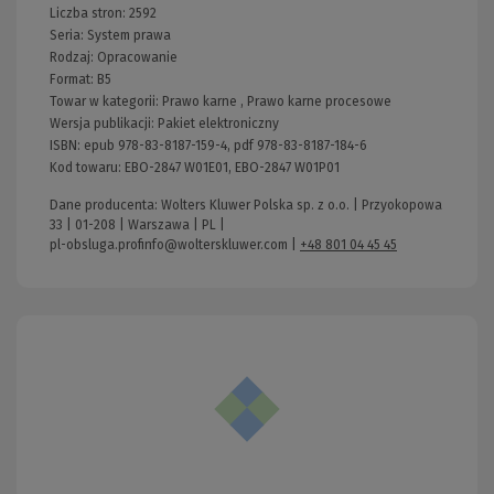
Liczba stron:
2592
Seria:
System prawa
Rodzaj:
Opracowanie
Format:
B5
Towar w kategorii:
Prawo karne
,
Prawo karne procesowe
Wersja publikacji:
Pakiet elektroniczny
ISBN:
epub 978-83-8187-159-4, pdf 978-83-8187-184-6
Kod towaru:
EBO-2847 W01E01, EBO-2847 W01P01
Dane producenta: Wolters Kluwer Polska sp. z o.o. | Przyokopowa
33 | 01-208 | Warszawa | PL |
pl-obsluga.profinfo@wolterskluwer.com
|
+48 801 04 45 45