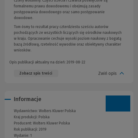
cztery woluminy. Części trzecia i czwarta poświęcone są
formalnemu prawu dowodowemu i obejmują zasady
postępowania dowodowego oraz samo postępowanie
dowodowe.
Tom ósmy to rezultat pracy czterdziestu sześciu autorów
pochodzących ze wszystkich liczących się ośrodków naukowych
w kraju. Opracowanie cechuje wysoki poziom naukowy z bogatą
bazą źródłową, rzetelność wywodów oraz obiektywny charakter
wniosków.
Opis publikacji aktualny na dzień: 2019-08-22
Zwiń opis
Zobacz spis treści
Informacje
Wydawnictwo:
Wolters Kluwer Polska
Kraj produkcji: Polska
Producent:
Wolters Kluwer Polska
Rok publikacji:
2019
Wydanie:
1