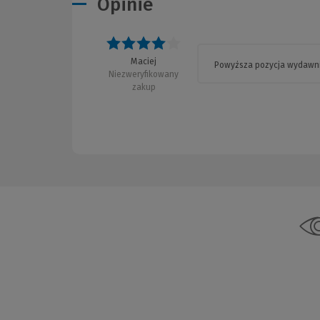
Opinie
Ocena: 4 na 5
Maciej
Powyższa pozycja wydawnic
Niezweryfikowany
zakup