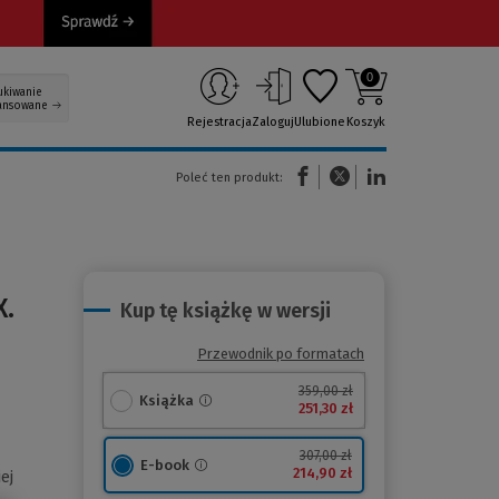
0
ukiwanie
ansowane
Rejestracja
Zaloguj
Ulubione
Koszyk
(Nowe okno)
(Link do innej strony)
(Link do innej strony)
Poleć ten produkt:
X.
Kup tę książkę w wersji
Przewodnik po formatach
359,00 zł
Książka
251,30 zł
307,00 zł
E-book
214,90 zł
ej