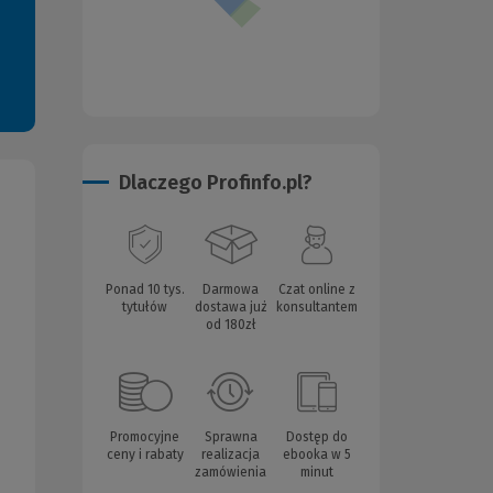
Dlaczego Profinfo.pl?
Ponad 10 tys.
Darmowa
Czat online z
cena: 4,0 na 5
tytułów
dostawa już
konsultantem
od 180zł
Promocyjne
Sprawna
Dostęp do
ceny i rabaty
realizacja
ebooka w 5
zamówienia
minut