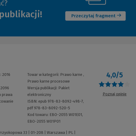
ać?
(Nowe
do
publikacji!
okno)
innej
Przeczytaj fragment
strony)
4,0/5
i:
2016
Towar w kategorii:
Prawo karne
,
Prawo karne procesowe
O
:
2096
Wersja publikacji:
Pakiet
Poznaj opinie
m prawa
elektroniczny
cowanie
ISBN:
epub 978-83-8092-498-7,
pdf 978-83-8092-520-5
Kod towaru:
EBO-2055 W01E01,
EBO-2055 W01P01
 Przyokopowa 33 | 01-208 | Warszawa | PL |