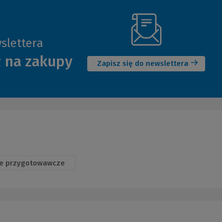
slettera
(Nowe
ł na zakupy
okno)
Zapisz się do newslettera
e przygotowawcze