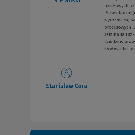
Stefański
naukowych, w 
Prawa Karnego 
wyróżnia się s
procesowych. 
seminaria i sz
dziedziny praw
środowisku pr
Stanisław Cora