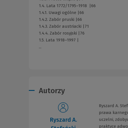
1.4. Lata 1772/1795–1918 |66
1.4.1. Uwagi ogólne |66
1.4.2. Zabór pruski |66
1.4.3. Zabór austriacki |71
1.4.4. Zabór rosyjski |76
1.5. Lata 1918–1997 |
...
Autorzy
Ryszard A. Ste
prawa karnego
Ryszard A.
uczelni, zdoby
praktyce adwok