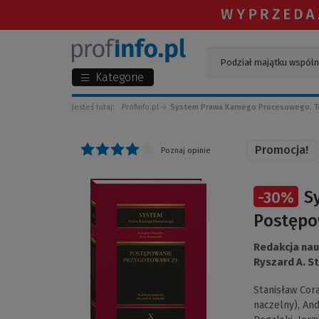
Kategorie
Jesteś tutaj:
Profinfo.pl
System Prawa Karnego Procesowego. T
Promocja!
Poznaj opinie
(Link
S
-
30
%
do
innej
Postępo
strony)
Redakcja na
Ryszard A. S
Stanisław Cor
naczelny),
And