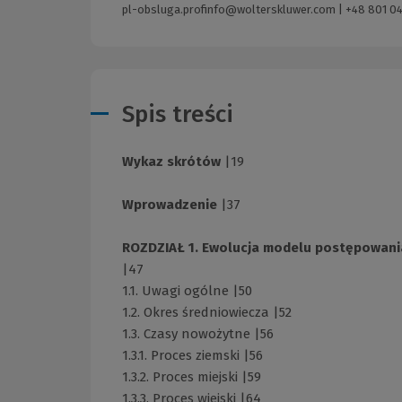
pl-obsluga.profinfo@wolterskluwer.com
|
+48 801 04
Spis treści
Wykaz skrótów
|19
Wprowadzenie
|37
ROZDZIAŁ 1. Ewolucja modelu postępowan
|47
1.1. Uwagi ogólne |50
1.2. Okres średniowiecza |52
1.3. Czasy nowożytne |56
1.3.1. Proces ziemski |56
1.3.2. Proces miejski |59
1.3.3. Proces wiejski |64