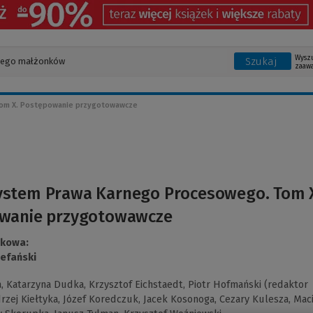
Wysz
Szukaj
zaaw
om X. Postępowanie przygotowawcze
ystem Prawa Karnego Procesowego. Tom 
wanie przygotowawcze
ukowa:
tefański
a,
Katarzyna Dudka,
Krzysztof Eichstaedt,
Piotr Hofmański (redaktor
rzej Kiełtyka,
Józef Koredczuk,
Jacek Kosonoga,
Cezary Kulesza,
Maci