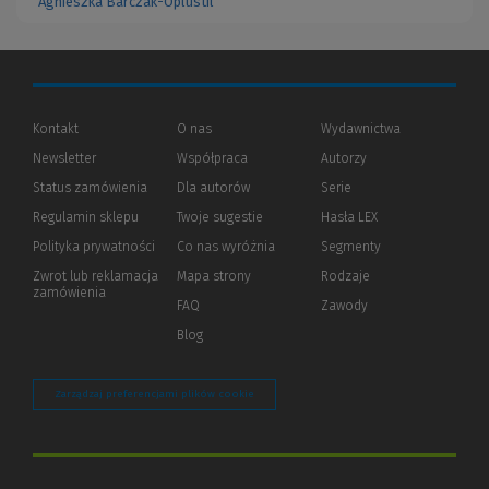
Agnieszka Barczak-Oplustil
Kontakt
O nas
Wydawnictwa
Newsletter
Współpraca
Autorzy
Status zamówienia
Dla autorów
(Nowe
(Link
Serie
okno)
do
Regulamin sklepu
Twoje sugestie
Hasła LEX
innej
strony)
Polityka prywatności
(Nowe
(Link
Co nas wyróżnia
Segmenty
okno)
do
Zwrot lub reklamacja
Mapa strony
Rodzaje
innej
zamówienia
strony)
FAQ
Zawody
Blog
Zarządzaj preferencjami plików cookie