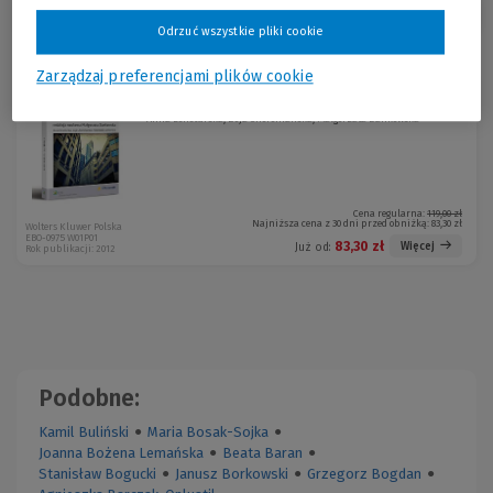
Sortuj:
Odrzuć wszystkie pliki cookie
Zarządzaj preferencjami plików cookie
Podatki w hotelarstwie
-30 %
Anna Beneturska, Zoja Choromańska, Małgorzata Dankowska
Cena regularna:
119,00 zł
Najniższa cena z 30 dni przed obniżką:
83,30 zł
Wolters Kluwer Polska
EBO-0975 W01P01
83,30 zł
Więcej
Już od:
Rok publikacji: 2012
Podobne:
Kamil Buliński
●
Maria Bosak-Sojka
●
Joanna Bożena Lemańska
●
Beata Baran
●
Stanisław Bogucki
●
Janusz Borkowski
●
Grzegorz Bogdan
●