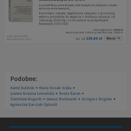
Krzysztof Borys, Anna Brzyska, Piotr Budyńczuk, Patrycja Czubała,
Adrianna Anna Gawryluk,...
Komentarz omawia zagadnienia związane z procedurą
wyboru projektów do wsparcia z funduszy unijnych, ich
realizacją, kontrolą i rozliczaniem w perspektywie
finansowej 2021–2027.
Cena regularna:
239,00 zł
Najniższa cena z 30 dni przed obniżką:
239,00 zł
KAM-4555 W01D01
239,00 zł
Więcej
Już od:
Rok publikacji: 2023
Podobne:
Kamil Buliński
●
Maria Bosak-Sojka
●
Joanna Bożena Lemańska
●
Beata Baran
●
Stanisław Bogucki
●
Janusz Borkowski
●
Grzegorz Bogdan
●
Agnieszka Barczak-Oplustil