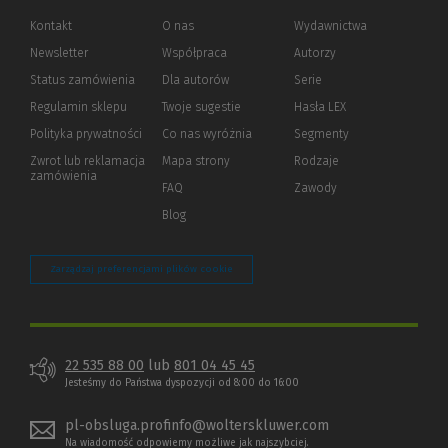
Kontakt
O nas
Wydawnictwa
Newsletter
Współpraca
Autorzy
Status zamówienia
Dla autorów
(Nowe
(Link
Serie
okno)
do
Regulamin sklepu
Twoje sugestie
Hasła LEX
innej
strony)
Polityka prywatności
(Nowe
(Link
Co nas wyróżnia
Segmenty
okno)
do
Zwrot lub reklamacja
Mapa strony
Rodzaje
innej
zamówienia
strony)
FAQ
Zawody
Blog
Zarządzaj preferencjami plików cookie
22 535 88 00
lub
801 04 45 45
Jesteśmy do Państwa dyspozycji od 8:00 do 16:00
pl-obsluga.profinfo@wolterskluwer.com
Na wiadomość odpowiemy możliwe jak najszybciej.