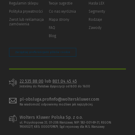
Regulamin sklepu
Twoje sugestie
Hasła LEX
innej
strony)
Polityka prywatności
(Nowe
(Link
Co nas wyróżnia
Segmenty
okno)
do
Zwrot lub reklamacja
Mapa strony
Rodzaje
innej
zamówienia
strony)
FAQ
Zawody
Blog
Zarządzaj preferencjami plików cookie
22 535 88 00
lub
801 04 45 45
Jesteśmy do Państwa dyspozycji od 8:00 do 16:00
pl-obsluga.profinfo@wolterskluwer.com
Na wiadomość odpowiemy możliwe jak najszybciej.
Wolters Kluwer Polska Sp. z o.o.
ul. Przyokopowa 33, 01-208 Warszawa; NIP: 583-001-89-31, REGON:
190610277, KRS: 0000709879, Sąd rejonowy dla M.S. Warszawy