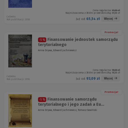
Cena regularna:
69,00 zł
Najniższa cena z 30 dni przed obniżką:
69,00 zł
CeDeWu
65,54 zł
Więcej
Już od:
Rok publikacji: 2018
Promocja!
Finansowanie jednostek samorządu
-5 %
terytorialnego
Anna Drywa, Edward Juchniewicz
Cena regularna:
98,00 zł
Najniższa cena z 30 dni przed obniżką:
98,00 zł
CeDeWu
93,09 zł
Więcej
Już od:
Rok publikacji: 2016
Promocja!
Finansowanie samorządu
-5 %
terytorialnego i jego zadań a Eu...
Anna Drywa, Edward Juchniewicz, Tomasz Sowiński