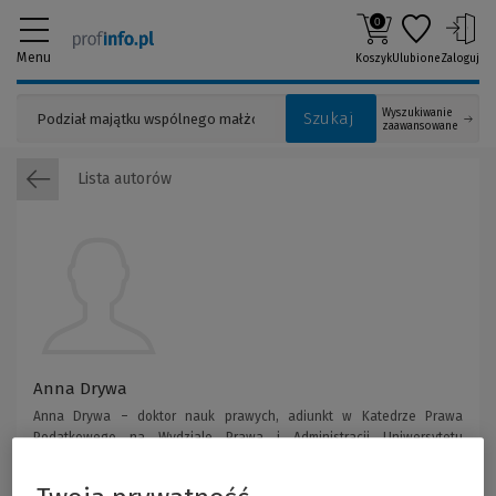
0
Menu
Koszyk
Ulubione
Zaloguj
Wyszukiwanie
Szukaj
zaawansowane
Lista autorów
Anna Drywa
Anna Drywa – doktor nauk prawych, adiunkt w Katedrze Prawa
Podatkowego na Wydziale Prawa i Administracji Uniwersytetu
Gdańskiego.