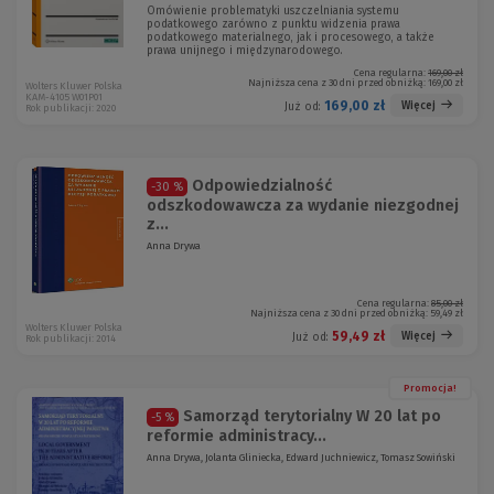
Omówienie problematyki uszczelniania systemu
podatkowego zarówno z punktu widzenia prawa
podatkowego materialnego, jak i procesowego, a także
prawa unijnego i międzynarodowego.
Cena regularna:
169,00 zł
Najniższa cena z 30 dni przed obniżką:
169,00 zł
Wolters Kluwer Polska
KAM-4105 W01P01
169,00 zł
Więcej
Już od:
Rok publikacji: 2020
Odpowiedzialność
-30 %
odszkodowawcza za wydanie niezgodnej
z...
Anna Drywa
Cena regularna:
85,00 zł
Najniższa cena z 30 dni przed obniżką:
59,49 zł
Wolters Kluwer Polska
59,49 zł
Więcej
Już od:
Rok publikacji: 2014
Promocja!
Samorząd terytorialny W 20 lat po
-5 %
reformie administracy...
Anna Drywa, Jolanta Gliniecka, Edward Juchniewicz, Tomasz Sowiński