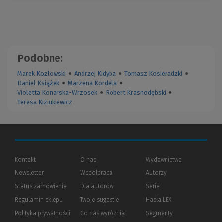
Podobne:
Marek Kozłowski
●
Andrzej Kidyba
●
Tomasz Kosieradzki
●
Daniel Książek
●
Marzena Kordela
●
Violetta Konarska-Wrzosek
●
Robert Krasnodębski
●
Teresa Kiziukiewicz
Kontakt
O nas
Wydawnictwa
Newsletter
Współpraca
Autorzy
Status zamówienia
Dla autorów
(Nowe
(Link
Serie
okno)
do
Regulamin sklepu
Twoje sugestie
Hasła LEX
innej
strony)
Polityka prywatności
(Nowe
(Link
Co nas wyróżnia
Segmenty
okno)
do