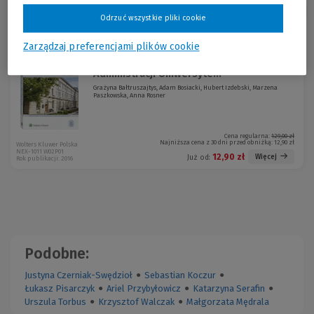
Sortuj:
Odrzuć wszystkie pliki cookie
Promocja!
Zarządzaj preferencjami plików cookie
Zarys dziejów Wydziału Prawa i
-90 %
Administracji Uniwersyte...
Grażyna Bałtruszajtys, Adam Bosiacki, Hubert Izdebski, Marzena
Paszkowska, Anna Rosner
Cena regularna:
129,00 zł
Najniższa cena z 30 dni przed obniżką:
12,90 zł
Wolters Kluwer Polska
NEX-1011 W02P01
12,90 zł
Więcej
Już od:
Rok publikacji: 2016
Podobne:
Justyna Czerniak-Swędzioł
●
Sebastian Koczur
●
Łukasz Pisarczyk
●
Ariel Przybyłowicz
●
Katarzyna Serafin
●
Urszula Torbus
●
Krzysztof Walczak
●
Małgorzata Mędrala