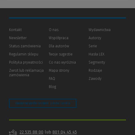
Kontakt
O nas
Wydawnictwa
Newsletter
Współpraca
Autorzy
Status zamówienia
Dla autorów
(Nowe
(Link
Serie
okno)
do
Regulamin sklepu
Twoje sugestie
Hasła LEX
innej
strony)
Polityka prywatności
(Nowe
(Link
Co nas wyróżnia
Segmenty
okno)
do
Zwrot lub reklamacja
Mapa strony
Rodzaje
innej
zamówienia
strony)
FAQ
Zawody
Blog
Zarządzaj preferencjami plików cookie
22 535 88 00
lub
801 04 45 45