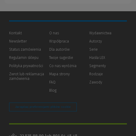
Kontakt
O nas
Wydawnictwa
Newsletter
Współpraca
Autorzy
Status zamówienia
Dla autorów
(Nowe
(Link
Serie
okno)
do
Regulamin sklepu
Twoje sugestie
Hasła LEX
innej
strony)
Polityka prywatności
(Nowe
(Link
Co nas wyróżnia
Segmenty
okno)
do
Zwrot lub reklamacja
Mapa strony
Rodzaje
innej
zamówienia
strony)
FAQ
Zawody
Blog
Zarządzaj preferencjami plików cookie