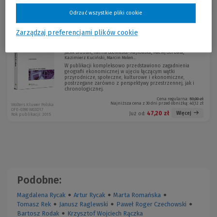
Sortuj:
Odrzuć wszystkie pliki cookie
Zarządzaj preferencjami plików cookie
Geografia ekonomiczna
-20 %
Jacek Brdulak, Hanna Godlewska-Majkowska, Maciej Gurbała,
Kazimierz Kuciński, Marcin Molen...
W publikacji kompleksowo przedstawiono zagadnienia
geografii ekonomicznej w ujęciu łączącym wątki
przyrodnicze, społeczne, kulturowe i ekonomiczne,
postrzegane zarówno z perspektywy przestrzennej, jak i
chronologicznej.
Cena regularna:
59,00 zł
Najniższa cena z 30 dni przed obniżką:
40,12 zł
Wolters Kluwer Polska
OFE-0390 W03D17
47,20 zł
Więcej
Już od:
Rok publikacji: 2015
Podobne:
Magdalena Rycak
●
Artur Rycak
●
Marta Romańska
●
Tomasz Rek
●
Janusz Raglewski
●
Paweł Roger Czechowski
●
Bartosz Rodak
●
Krzysztof Wojciech Rączka