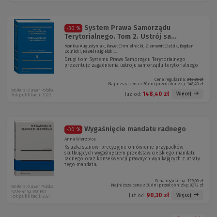
System Prawa Samorządu
-30 %
Terytorialnego. Tom 2. Ustrój sa...
Monika Augustyniak, Paweł Chmielnicki, Ziemowit Cieślik, Bogdan
Dolnicki, Paweł Fajgielski...
Drugi tom Systemu Prawa Samorządu Terytorialnego
prezentuje zagadnienia ustroju samorządu terytorialnego
Cena regularna:
212,00 zł
Najniższa cena z 30 dni przed obniżką:
148,40 zł
Wolters Kluwer Polska
148,40 zł
Więcej
Już od:
Rok publikacji: 2022
Wygaśnięcie mandatu radnego
-30 %
Anna Wierzbica
Książka stanowi precyzyjne omówienie przypadków
skutkujących wygaśnięciem przedstawicielskiego mandatu
radnego oraz konsekwencji prawnych wynikających z utraty
tego mandatu.
Cena regularna:
129,00 zł
Najniższa cena z 30 dni przed obniżką:
87,72 zł
Wolters Kluwer Polska
KAM-4442 W01P01
90,30 zł
Więcej
Już od:
Rok publikacji: 2021