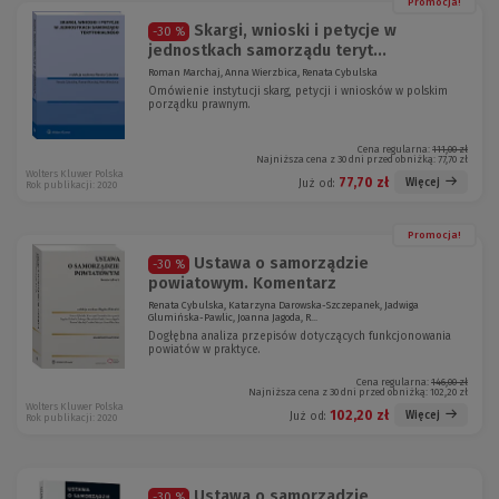
Promocja!
Skargi, wnioski i petycje w
-30 %
jednostkach samorządu teryt...
Roman Marchaj, Anna Wierzbica, Renata Cybulska
Omówienie instytucji skarg, petycji i wniosków w polskim
porządku prawnym.
Cena regularna:
111,00 zł
Najniższa cena z 30 dni przed obniżką:
77,70 zł
Wolters Kluwer Polska
77,70 zł
Więcej
Już od:
Rok publikacji: 2020
Promocja!
Ustawa o samorządzie
-30 %
powiatowym. Komentarz
Renata Cybulska, Katarzyna Darowska-Szczepanek, Jadwiga
Glumińska-Pawlic, Joanna Jagoda, R...
Dogłębna analiza przepisów dotyczących funkcjonowania
powiatów w praktyce.
Cena regularna:
146,00 zł
Najniższa cena z 30 dni przed obniżką:
102,20 zł
Wolters Kluwer Polska
102,20 zł
Więcej
Już od:
Rok publikacji: 2020
Ustawa o samorządzie
-30 %