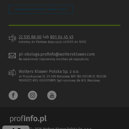
Zarządzaj preferencjami plików cookie
22 535 88 00
lub
801 04 45 45
Jesteśmy do Państwa dyspozycji od 8:00 do 16:00
pl-obsluga.profinfo@wolterskluwer.com
Na wiadomość odpowiemy możliwe jak najszybciej.
Wolters Kluwer Polska Sp. z o.o.
ul. Przyokopowa 33, 01-208 Warszawa; NIP: 583-001-89-31, REGON:
190610277, KRS: 0000709879, Sąd rejonowy dla M.S. Warszawy