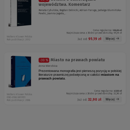
województwa. Komentarz
Renata Cybulska, Bogdan Dolnicki, Adrian Faruga, Jadwiga Glumińska-
Pawlic, Joanna Jagoda,...
Cena regularna:
136,00 zł
Najniższa cena z 30 dni przed obniżką:
95,19 zł
Wolters Kluwer Polska
95,19 zł
Więcej
Już od:
Rok publikacji: 2012
Miasto na prawach powiatu
-30 %
Anna Wierzbica
Prezentowana monografia jest pierwszą pozycją w polskiej
literaturze prawniczej poświęconą w całości
miastom na
prawach powiatu
.
Cena regularna:
47,00 zł
Najniższa cena z 30 dni przed obniżką:
32,90 zł
Wolters Kluwer Polska
EBO-0166 W01P01
32,90 zł
Więcej
Już od:
Rok publikacji: 2006