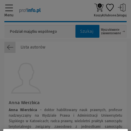
0
Menu
Koszyk
Ulubione
Zaloguj
Wyszukiwanie
Szukaj
zaawansowane
Lista autorów
Anna Wierzbica
Anna Wierzbica
– doktor habilitowany nauk prawnych, profesor
nadzwyczajny na Wydziale Prawa i Administracji Uniwersytetu
Śląskiego w Katowicach; radca prawny, wieloletni praktyk samorządu
terytorialnego związany zawodowo z jednostkami samorządu