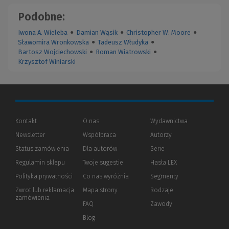
Podobne:
Iwona A. Wieleba
●
Damian Wąsik
●
Christopher W. Moore
●
Sławomira Wronkowska
●
Tadeusz Włudyka
●
Bartosz Wojciechowski
●
Roman Wiatrowski
●
Krzysztof Winiarski
Kontakt
O nas
Wydawnictwa
Newsletter
Współpraca
Autorzy
Status zamówienia
Dla autorów
(Nowe
(Link
Serie
okno)
do
Regulamin sklepu
Twoje sugestie
Hasła LEX
innej
strony)
Polityka prywatności
(Nowe
(Link
Co nas wyróżnia
Segmenty
okno)
do
Zwrot lub reklamacja
Mapa strony
Rodzaje
innej
zamówienia
strony)
FAQ
Zawody
Blog